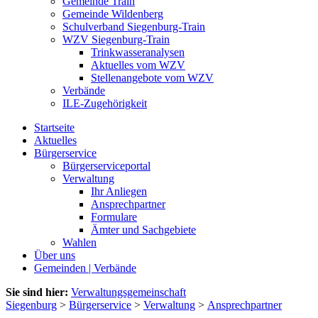
Gemeinde Train
Gemeinde Wildenberg
Schulverband Siegenburg-Train
WZV Siegenburg-Train
Trinkwasseranalysen
Aktuelles vom WZV
Stellenangebote vom WZV
Verbände
ILE-Zugehörigkeit
Startseite
Aktuelles
Bürgerservice
Bürgerserviceportal
Verwaltung
Ihr Anliegen
Ansprechpartner
Formulare
Ämter und Sachgebiete
Wahlen
Über uns
Gemeinden | Verbände
Sie sind hier:
Verwaltungsgemeinschaft
Siegenburg
>
Bürgerservice
>
Verwaltung
>
Ansprechpartner