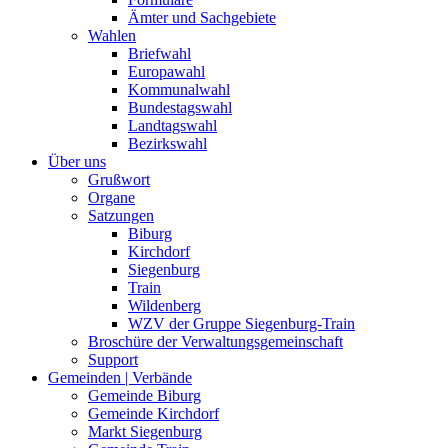
Ämter und Sachgebiete
Wahlen
Briefwahl
Europawahl
Kommunalwahl
Bundestagswahl
Landtagswahl
Bezirkswahl
Über uns
Grußwort
Organe
Satzungen
Biburg
Kirchdorf
Siegenburg
Train
Wildenberg
WZV der Gruppe Siegenburg-Train
Broschüre der Verwaltungsgemeinschaft
Support
Gemeinden | Verbände
Gemeinde Biburg
Gemeinde Kirchdorf
Markt Siegenburg