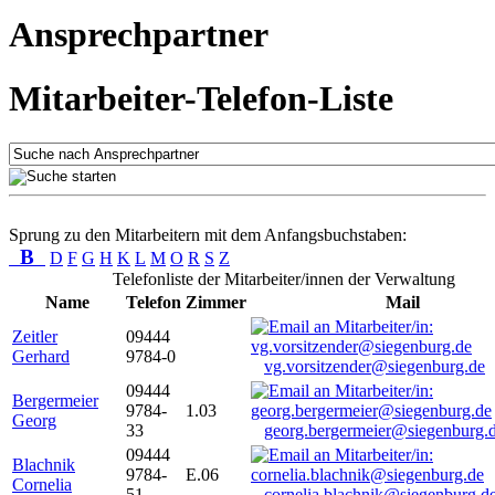
Ansprechpartner
Mitarbeiter-Telefon-Liste
Sprung zu den Mitarbeitern mit dem Anfangsbuchstaben:
B
D
F
G
H
K
L
M
O
R
S
Z
Telefonliste der Mitarbeiter/innen der Verwaltung
Name
Telefon
Zimmer
Mail
Zeitler
09444
Gerhard
9784-0
vg.vorsitzender@siegenburg.de
09444
Bergermeier
9784-
1.03
Georg
33
georg.bergermeier@siegenburg.
09444
Blachnik
9784-
E.06
Cornelia
51
cornelia.blachnik@siegenburg.d