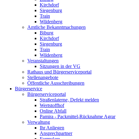
Kirchdorf
Siegenburg
Train
Wildenberg
Amtliche Bekanntmachungen
Biburg
Kirchdorf
Siegenburg
Train
Wildenberg
Veranstaltungen
Sitzungen in der VG
Rathaus und Bürgerserviceportal
Stellenangebote
Öffentliche Ausschreibungen
Bürgerservice
Bürgerserviceportal
Straßenlaterne, Defekt melden
Wertstoffhof
Online Abfall
Pamira - Packmittel-Rücknahme Agrar
Verwaltung
Ihr Anliegen
Ansprechpartner
Formulare