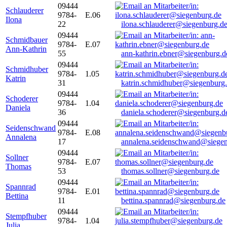
09444
Schlauderer
9784-
E.06
Ilona
22
ilona.schlauderer@siegenburg.d
09444
Schmidbauer
9784-
E.07
Ann-Kathrin
55
ann-kathrin.ebner@siegenburg.d
09444
Schmidhuber
9784-
1.05
Katrin
31
katrin.schmidhuber@siegenburg
09444
Schoderer
9784-
1.04
Daniela
36
daniela.schoderer@siegenburg.d
09444
Seidenschwand
9784-
E.08
Annalena
17
annalena.seidenschwand@siegen
09444
Sollner
9784-
E.07
Thomas
53
thomas.sollner@siegenburg.de
09444
Spannrad
9784-
E.01
Bettina
11
bettina.spannrad@siegenburg.de
09444
Stempfhuber
9784-
1.04
Julia