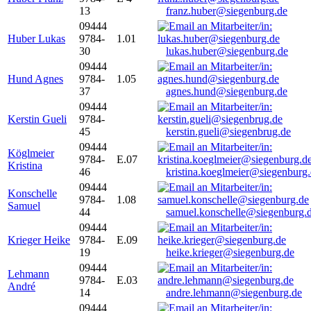
13
franz.huber@siegenburg.de
09444
Huber Lukas
9784-
1.01
30
lukas.huber@siegenburg.de
09444
Hund Agnes
9784-
1.05
37
agnes.hund@siegenburg.de
09444
Kerstin Gueli
9784-
45
kerstin.gueli@siegenbrug.de
09444
Köglmeier
9784-
E.07
Kristina
46
kristina.koeglmeier@siegenburg
09444
Konschelle
9784-
1.08
Samuel
44
samuel.konschelle@siegenburg.
09444
Krieger Heike
9784-
E.09
19
heike.krieger@siegenburg.de
09444
Lehmann
9784-
E.03
André
14
andre.lehmann@siegenburg.de
09444