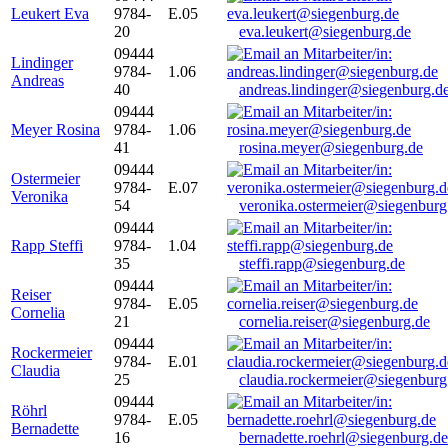
Leukert Eva
9784-
E.05
20
eva.leukert@siegenburg.de
09444
Lindinger
9784-
1.06
Andreas
40
andreas.lindinger@siegenburg.d
09444
Meyer Rosina
9784-
1.06
41
rosina.meyer@siegenburg.de
09444
Ostermeier
9784-
E.07
Veronika
54
veronika.ostermeier@siegenburg
09444
Rapp Steffi
9784-
1.04
35
steffi.rapp@siegenburg.de
09444
Reiser
9784-
E.05
Cornelia
21
cornelia.reiser@siegenburg.de
09444
Rockermeier
9784-
E.01
Claudia
25
claudia.rockermeier@siegenburg
09444
Röhrl
9784-
E.05
Bernadette
16
bernadette.roehrl@siegenburg.de