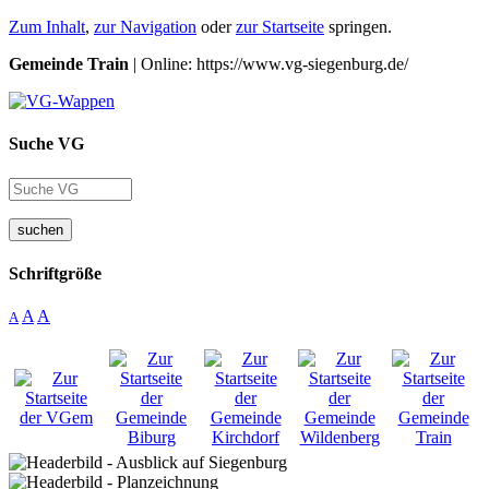
Zum Inhalt
,
zur Navigation
oder
zur Startseite
springen.
Gemeinde Train
| Online: https://www.vg-siegenburg.de/
Suche VG
suchen
Schriftgröße
A
A
A