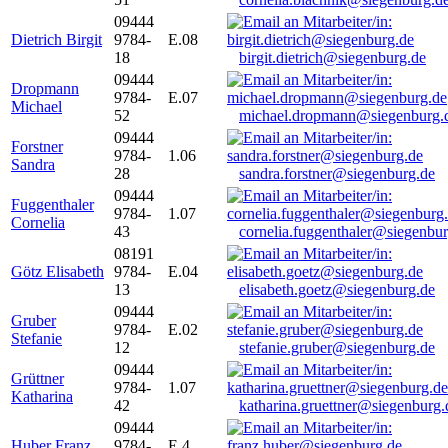
09444
Dietrich Birgit
9784-
E.08
18
birgit.dietrich@siegenburg.de
09444
Dropmann
9784-
E.07
Michael
52
michael.dropmann@siegenburg.
09444
Forstner
9784-
1.06
Sandra
28
sandra.forstner@siegenburg.de
09444
Fuggenthaler
9784-
1.07
Cornelia
43
cornelia.fuggenthaler@siegenbu
08191
Götz Elisabeth
9784-
E.04
13
elisabeth.goetz@siegenburg.de
09444
Gruber
9784-
E.02
Stefanie
12
stefanie.gruber@siegenburg.de
09444
Grüttner
9784-
1.07
Katharina
42
katharina.gruettner@siegenburg.
09444
Huber Franz
9784-
E 4