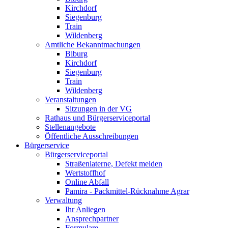
Kirchdorf
Siegenburg
Train
Wildenberg
Amtliche Bekanntmachungen
Biburg
Kirchdorf
Siegenburg
Train
Wildenberg
Veranstaltungen
Sitzungen in der VG
Rathaus und Bürgerserviceportal
Stellenangebote
Öffentliche Ausschreibungen
Bürgerservice
Bürgerserviceportal
Straßenlaterne, Defekt melden
Wertstoffhof
Online Abfall
Pamira - Packmittel-Rücknahme Agrar
Verwaltung
Ihr Anliegen
Ansprechpartner
Formulare