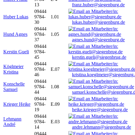
13
franz.huber@siegenburg.de
09444
Huber Lukas
9784-
1.01
30
lukas.huber@siegenburg.de
09444
Hund Agnes
9784-
1.05
37
agnes.hund@siegenburg.de
09444
Kerstin Gueli
9784-
45
kerstin.gueli@siegenbrug.de
09444
Köglmeier
9784-
E.07
Kristina
46
kristina.koeglmeier@siegenburg
09444
Konschelle
9784-
1.08
Samuel
44
samuel.konschelle@siegenburg.
09444
Krieger Heike
9784-
E.09
19
heike.krieger@siegenburg.de
09444
Lehmann
9784-
E.03
André
14
andre.lehmann@siegenburg.de
09444