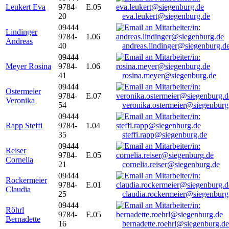
Leukert Eva
9784-
E.05
20
eva.leukert@siegenburg.de
09444
Lindinger
9784-
1.06
Andreas
40
andreas.lindinger@siegenburg.d
09444
Meyer Rosina
9784-
1.06
41
rosina.meyer@siegenburg.de
09444
Ostermeier
9784-
E.07
Veronika
54
veronika.ostermeier@siegenburg
09444
Rapp Steffi
9784-
1.04
35
steffi.rapp@siegenburg.de
09444
Reiser
9784-
E.05
Cornelia
21
cornelia.reiser@siegenburg.de
09444
Rockermeier
9784-
E.01
Claudia
25
claudia.rockermeier@siegenburg
09444
Röhrl
9784-
E.05
Bernadette
16
bernadette.roehrl@siegenburg.de