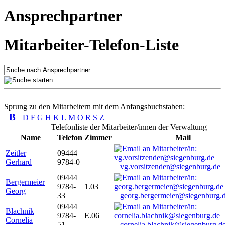
Ansprechpartner
Mitarbeiter-Telefon-Liste
Sprung zu den Mitarbeitern mit dem Anfangsbuchstaben:
B
D
F
G
H
K
L
M
O
R
S
Z
Telefonliste der Mitarbeiter/innen der Verwaltung
Name
Telefon
Zimmer
Mail
Zeitler
09444
Gerhard
9784-0
vg.vorsitzender@siegenburg.de
09444
Bergermeier
9784-
1.03
Georg
33
georg.bergermeier@siegenburg.
09444
Blachnik
9784-
E.06
Cornelia
51
cornelia.blachnik@siegenburg.d