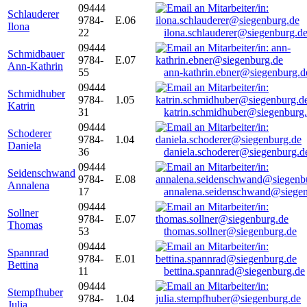
09444
Schlauderer
9784-
E.06
Ilona
22
ilona.schlauderer@siegenburg.d
09444
Schmidbauer
9784-
E.07
Ann-Kathrin
55
ann-kathrin.ebner@siegenburg.d
09444
Schmidhuber
9784-
1.05
Katrin
31
katrin.schmidhuber@siegenburg
09444
Schoderer
9784-
1.04
Daniela
36
daniela.schoderer@siegenburg.d
09444
Seidenschwand
9784-
E.08
Annalena
17
annalena.seidenschwand@siegen
09444
Sollner
9784-
E.07
Thomas
53
thomas.sollner@siegenburg.de
09444
Spannrad
9784-
E.01
Bettina
11
bettina.spannrad@siegenburg.de
09444
Stempfhuber
9784-
1.04
Julia