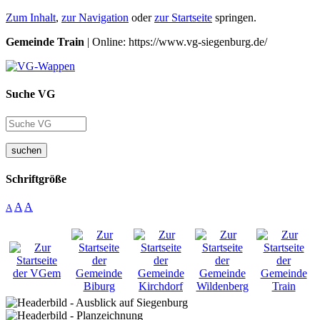
Zum Inhalt
,
zur Navigation
oder
zur Startseite
springen.
Gemeinde Train
| Online: https://www.vg-siegenburg.de/
Suche VG
suchen
Schriftgröße
A
A
A