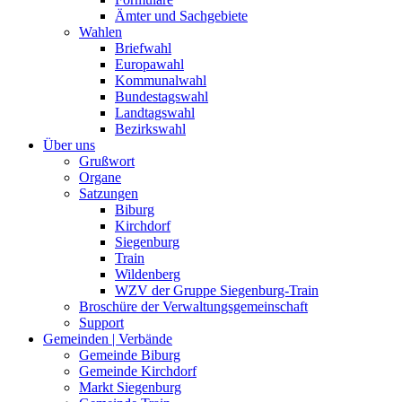
Ämter und Sachgebiete
Wahlen
Briefwahl
Europawahl
Kommunalwahl
Bundestagswahl
Landtagswahl
Bezirkswahl
Über uns
Grußwort
Organe
Satzungen
Biburg
Kirchdorf
Siegenburg
Train
Wildenberg
WZV der Gruppe Siegenburg-Train
Broschüre der Verwaltungsgemeinschaft
Support
Gemeinden | Verbände
Gemeinde Biburg
Gemeinde Kirchdorf
Markt Siegenburg