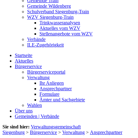
Gemeinde Train
Gemeinde Wildenberg
Schulverband Siegenburg-Train
WZV Siegenburg-Train
Trinkwasseranalysen
Aktuelles vom WZV
Stellenangebote vom WZV
Verbände
ILE-Zugehörigkeit
Startseite
Aktuelles
Bürgerservice
Bürgerserviceportal
Verwaltung
Ihr Anliegen
Ansprechpartner
Formulare
Ämter und Sachgebiete
Wahlen
Über uns
Gemeinden | Verbände
Sie sind hier:
Verwaltungsgemeinschaft
Siegenburg
>
Bürgerservice
>
Verwaltung
>
Ansprechpartner