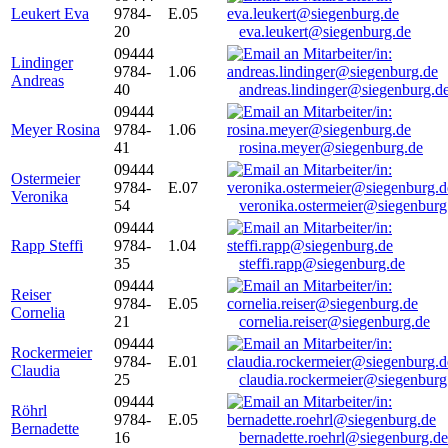
Leukert Eva
9784-
E.05
20
eva.leukert@siegenburg.de
09444
Lindinger
9784-
1.06
Andreas
40
andreas.lindinger@siegenburg.d
09444
Meyer Rosina
9784-
1.06
41
rosina.meyer@siegenburg.de
09444
Ostermeier
9784-
E.07
Veronika
54
veronika.ostermeier@siegenburg
09444
Rapp Steffi
9784-
1.04
35
steffi.rapp@siegenburg.de
09444
Reiser
9784-
E.05
Cornelia
21
cornelia.reiser@siegenburg.de
09444
Rockermeier
9784-
E.01
Claudia
25
claudia.rockermeier@siegenburg
09444
Röhrl
9784-
E.05
Bernadette
16
bernadette.roehrl@siegenburg.de