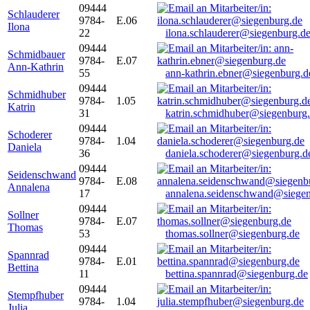
09444
Schlauderer
9784-
E.06
Ilona
22
ilona.schlauderer@siegenburg.d
09444
Schmidbauer
9784-
E.07
Ann-Kathrin
55
ann-kathrin.ebner@siegenburg.d
09444
Schmidhuber
9784-
1.05
Katrin
31
katrin.schmidhuber@siegenburg
09444
Schoderer
9784-
1.04
Daniela
36
daniela.schoderer@siegenburg.d
09444
Seidenschwand
9784-
E.08
Annalena
17
annalena.seidenschwand@siegen
09444
Sollner
9784-
E.07
Thomas
53
thomas.sollner@siegenburg.de
09444
Spannrad
9784-
E.01
Bettina
11
bettina.spannrad@siegenburg.de
09444
Stempfhuber
9784-
1.04
Julia