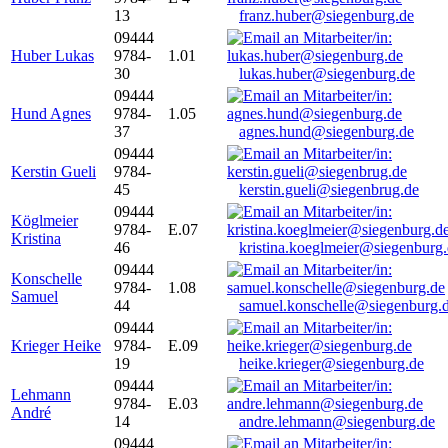
13
franz.huber@siegenburg.de
09444
Huber Lukas
9784-
1.01
30
lukas.huber@siegenburg.de
09444
Hund Agnes
9784-
1.05
37
agnes.hund@siegenburg.de
09444
Kerstin Gueli
9784-
45
kerstin.gueli@siegenbrug.de
09444
Köglmeier
9784-
E.07
Kristina
46
kristina.koeglmeier@siegenburg
09444
Konschelle
9784-
1.08
Samuel
44
samuel.konschelle@siegenburg.
09444
Krieger Heike
9784-
E.09
19
heike.krieger@siegenburg.de
09444
Lehmann
9784-
E.03
André
14
andre.lehmann@siegenburg.de
09444