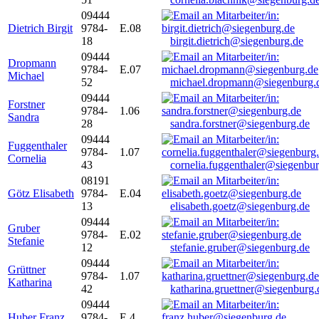
09444
Dietrich Birgit
9784-
E.08
18
birgit.dietrich@siegenburg.de
09444
Dropmann
9784-
E.07
Michael
52
michael.dropmann@siegenburg.
09444
Forstner
9784-
1.06
Sandra
28
sandra.forstner@siegenburg.de
09444
Fuggenthaler
9784-
1.07
Cornelia
43
cornelia.fuggenthaler@siegenbu
08191
Götz Elisabeth
9784-
E.04
13
elisabeth.goetz@siegenburg.de
09444
Gruber
9784-
E.02
Stefanie
12
stefanie.gruber@siegenburg.de
09444
Grüttner
9784-
1.07
Katharina
42
katharina.gruettner@siegenburg.
09444
Huber Franz
9784-
E 4