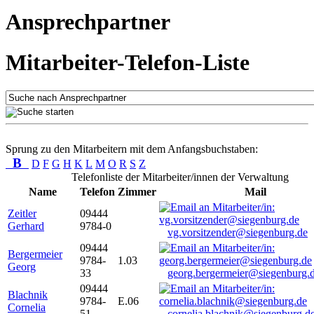
Ansprechpartner
Mitarbeiter-Telefon-Liste
Sprung zu den Mitarbeitern mit dem Anfangsbuchstaben:
B
D
F
G
H
K
L
M
O
R
S
Z
Telefonliste der Mitarbeiter/innen der Verwaltung
Name
Telefon
Zimmer
Mail
Zeitler
09444
Gerhard
9784-0
vg.vorsitzender@siegenburg.de
09444
Bergermeier
9784-
1.03
Georg
33
georg.bergermeier@siegenburg.
09444
Blachnik
9784-
E.06
Cornelia
51
cornelia.blachnik@siegenburg.d