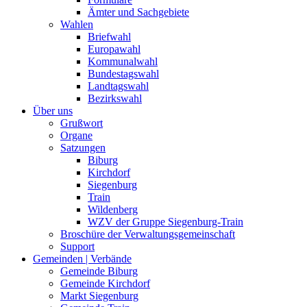
Ämter und Sachgebiete
Wahlen
Briefwahl
Europawahl
Kommunalwahl
Bundestagswahl
Landtagswahl
Bezirkswahl
Über uns
Grußwort
Organe
Satzungen
Biburg
Kirchdorf
Siegenburg
Train
Wildenberg
WZV der Gruppe Siegenburg-Train
Broschüre der Verwaltungsgemeinschaft
Support
Gemeinden | Verbände
Gemeinde Biburg
Gemeinde Kirchdorf
Markt Siegenburg