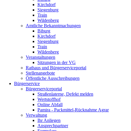
Kirchdorf
Siegenburg
Train
Wildenberg
Amtliche Bekanntmachungen
Biburg
Kirchdorf
Siegenburg
Train
Wildenberg
Veranstaltungen
Sitzungen in der VG
Rathaus und Bürgerserviceportal
Stellenangebote
Öffentliche Ausschreibungen
Bürgerservice
Bürgerserviceportal
Straßenlaterne, Defekt melden
Wertstoffhof
Online Abfall
Pamira - Packmittel-Rücknahme Agrar
Verwaltung
Ihr Anliegen
Ansprechpartner
Formulare