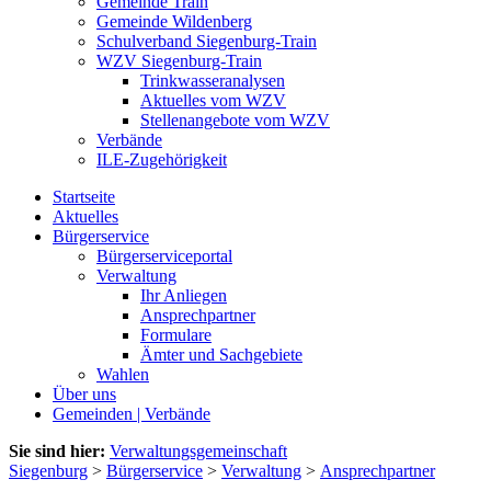
Gemeinde Train
Gemeinde Wildenberg
Schulverband Siegenburg-Train
WZV Siegenburg-Train
Trinkwasseranalysen
Aktuelles vom WZV
Stellenangebote vom WZV
Verbände
ILE-Zugehörigkeit
Startseite
Aktuelles
Bürgerservice
Bürgerserviceportal
Verwaltung
Ihr Anliegen
Ansprechpartner
Formulare
Ämter und Sachgebiete
Wahlen
Über uns
Gemeinden | Verbände
Sie sind hier:
Verwaltungsgemeinschaft
Siegenburg
>
Bürgerservice
>
Verwaltung
>
Ansprechpartner