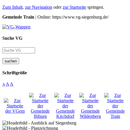
Zum Inhalt
,
zur Navigation
oder
zur Startseite
springen.
Gemeinde Train
| Online: https://www.vg-siegenburg.de/
Suche VG
suchen
Schriftgröße
A
A
A