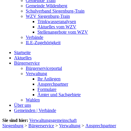
Gemeinde Train
Gemeinde Wildenberg
Schulverband Siegenburg-Train
WZV Siegenburg-Train
Trinkwasseranalysen
Aktuelles vom WZV
Stellenangebote vom WZV
Verbände
ILE-Zugehörigkeit
Startseite
Aktuelles
Bürgerservice
Bürgerserviceportal
Verwaltung
Ihr Anliegen
Ansprechpartner
Formulare
Ämter und Sachgebiete
Wahlen
Über uns
Gemeinden | Verbände
Sie sind hier:
Verwaltungsgemeinschaft
Siegenburg
>
Bürgerservice
>
Verwaltung
>
Ansprechpartner