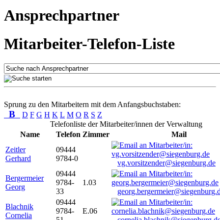
Ansprechpartner
Mitarbeiter-Telefon-Liste
Sprung zu den Mitarbeitern mit dem Anfangsbuchstaben:
B
D
F
G
H
K
L
M
O
R
S
Z
Telefonliste der Mitarbeiter/innen der Verwaltung
Name
Telefon
Zimmer
Mail
Zeitler
09444
Gerhard
9784-0
vg.vorsitzender@siegenburg.de
09444
Bergermeier
9784-
1.03
Georg
33
georg.bergermeier@siegenburg.
09444
Blachnik
9784-
E.06
Cornelia
51
cornelia.blachnik@siegenburg.d