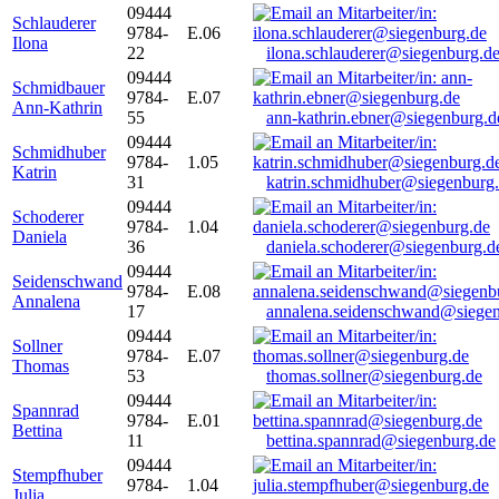
09444
Schlauderer
9784-
E.06
Ilona
22
ilona.schlauderer@siegenburg.d
09444
Schmidbauer
9784-
E.07
Ann-Kathrin
55
ann-kathrin.ebner@siegenburg.d
09444
Schmidhuber
9784-
1.05
Katrin
31
katrin.schmidhuber@siegenburg
09444
Schoderer
9784-
1.04
Daniela
36
daniela.schoderer@siegenburg.d
09444
Seidenschwand
9784-
E.08
Annalena
17
annalena.seidenschwand@siegen
09444
Sollner
9784-
E.07
Thomas
53
thomas.sollner@siegenburg.de
09444
Spannrad
9784-
E.01
Bettina
11
bettina.spannrad@siegenburg.de
09444
Stempfhuber
9784-
1.04
Julia