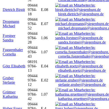
09444
Dietrich Birgit
9784-
E.08
18
birgit.dietrich@siegenburg.de
09444
Dropmann
9784-
E.07
Michael
52
michael.dropmann@siegenburg.
09444
Forstner
9784-
1.06
Sandra
28
sandra.forstner@siegenburg.de
09444
Fuggenthaler
9784-
1.07
Cornelia
43
cornelia.fuggenthaler@siegenbu
08191
Götz Elisabeth
9784-
E.04
13
elisabeth.goetz@siegenburg.de
09444
Gruber
9784-
E.02
Stefanie
12
stefanie.gruber@siegenburg.de
09444
Grüttner
9784-
1.07
Katharina
42
katharina.gruettner@siegenburg.
09444
Huber Franz
9784-
E 4