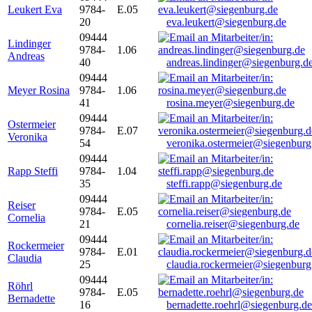
Leukert Eva
9784-
E.05
20
eva.leukert@siegenburg.de
09444
Lindinger
9784-
1.06
Andreas
40
andreas.lindinger@siegenburg.d
09444
Meyer Rosina
9784-
1.06
41
rosina.meyer@siegenburg.de
09444
Ostermeier
9784-
E.07
Veronika
54
veronika.ostermeier@siegenburg
09444
Rapp Steffi
9784-
1.04
35
steffi.rapp@siegenburg.de
09444
Reiser
9784-
E.05
Cornelia
21
cornelia.reiser@siegenburg.de
09444
Rockermeier
9784-
E.01
Claudia
25
claudia.rockermeier@siegenburg
09444
Röhrl
9784-
E.05
Bernadette
16
bernadette.roehrl@siegenburg.de