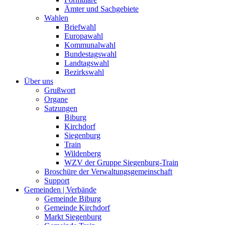
Ämter und Sachgebiete
Wahlen
Briefwahl
Europawahl
Kommunalwahl
Bundestagswahl
Landtagswahl
Bezirkswahl
Über uns
Grußwort
Organe
Satzungen
Biburg
Kirchdorf
Siegenburg
Train
Wildenberg
WZV der Gruppe Siegenburg-Train
Broschüre der Verwaltungsgemeinschaft
Support
Gemeinden | Verbände
Gemeinde Biburg
Gemeinde Kirchdorf
Markt Siegenburg