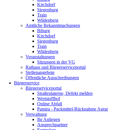
Kirchdorf
Siegenburg
Train
Wildenberg
Amtliche Bekanntmachungen
Biburg
Kirchdorf
Siegenburg
Train
Wildenberg
Veranstaltungen
Sitzungen in der VG
Rathaus und Bürgerserviceportal
Stellenangebote
Öffentliche Ausschreibungen
Bürgerservice
Bürgerserviceportal
Straßenlaterne, Defekt melden
Wertstoffhof
Online Abfall
Pamira - Packmittel-Rücknahme Agrar
Verwaltung
Ihr Anliegen
Ansprechpartner
Formulare