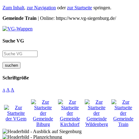
Zum Inhalt
,
zur Navigation
oder
zur Startseite
springen.
Gemeinde Train
| Online: https://www.vg-siegenburg.de/
Suche VG
suchen
Schriftgröße
A
A
A