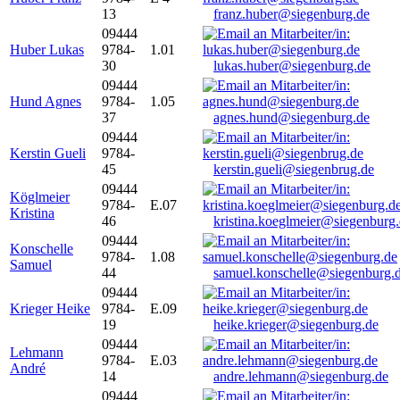
13
franz.huber@siegenburg.de
09444
Huber Lukas
9784-
1.01
30
lukas.huber@siegenburg.de
09444
Hund Agnes
9784-
1.05
37
agnes.hund@siegenburg.de
09444
Kerstin Gueli
9784-
45
kerstin.gueli@siegenbrug.de
09444
Köglmeier
9784-
E.07
Kristina
46
kristina.koeglmeier@siegenburg
09444
Konschelle
9784-
1.08
Samuel
44
samuel.konschelle@siegenburg.
09444
Krieger Heike
9784-
E.09
19
heike.krieger@siegenburg.de
09444
Lehmann
9784-
E.03
André
14
andre.lehmann@siegenburg.de
09444