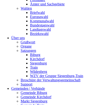
Ämter und Sachgebiete
Wahlen
Briefwahl
Europawahl
Kommunalwahl
Bundestagswahl
Landtagswahl
Bezirkswahl
Über uns
Grußwort
Organe
Satzungen
Biburg
Kirchdorf
Siegenburg
Train
Wildenberg
WZV der Gruppe Siegenburg-Train
Broschüre der Verwaltungsgemeinschaft
Support
Gemeinden | Verbände
Gemeinde Biburg
Gemeinde Kirchdorf
Markt Siegenburg