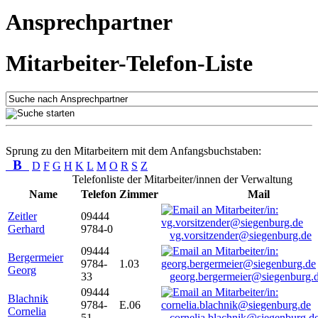
Ansprechpartner
Mitarbeiter-Telefon-Liste
Sprung zu den Mitarbeitern mit dem Anfangsbuchstaben:
B
D
F
G
H
K
L
M
O
R
S
Z
Telefonliste der Mitarbeiter/innen der Verwaltung
Name
Telefon
Zimmer
Mail
Zeitler
09444
Gerhard
9784-0
vg.vorsitzender@siegenburg.de
09444
Bergermeier
9784-
1.03
Georg
33
georg.bergermeier@siegenburg.
09444
Blachnik
9784-
E.06
Cornelia
51
cornelia.blachnik@siegenburg.d