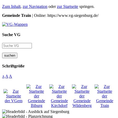
Zum Inhalt
,
zur Navigation
oder
zur Startseite
springen.
Gemeinde Train
| Online: https://www.vg-siegenburg.de/
Suche VG
suchen
Schriftgröße
A
A
A