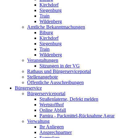
Kirchdorf
Siegenburg
Train
Wildenberg
Amtliche Bekanntmachungen
Biburg
Kirchdorf
Siegenburg
Train
Wildenberg
Veranstaltungen
Sitzungen in der VG
Rathaus und Bürgerserviceportal
Stellenangebote
Öffentliche Ausschreibungen
Bürgerservice
Bürgerserviceportal
Straßenlaterne, Defekt melden
Wertstoffhof
Online Abfall
Pamira - Packmittel-Rücknahme Agrar
Verwaltung
Ihr Anliegen
Ansprechpartner
Formulare