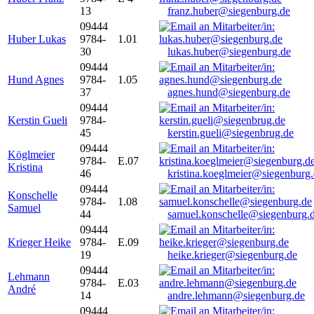
13
franz.huber@siegenburg.de
09444
Huber Lukas
9784-
1.01
30
lukas.huber@siegenburg.de
09444
Hund Agnes
9784-
1.05
37
agnes.hund@siegenburg.de
09444
Kerstin Gueli
9784-
45
kerstin.gueli@siegenbrug.de
09444
Köglmeier
9784-
E.07
Kristina
46
kristina.koeglmeier@siegenburg
09444
Konschelle
9784-
1.08
Samuel
44
samuel.konschelle@siegenburg.
09444
Krieger Heike
9784-
E.09
19
heike.krieger@siegenburg.de
09444
Lehmann
9784-
E.03
André
14
andre.lehmann@siegenburg.de
09444