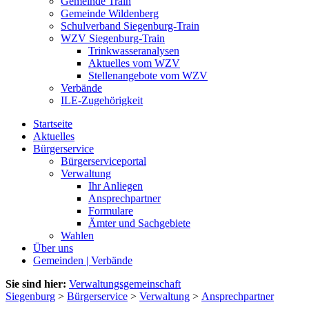
Gemeinde Train
Gemeinde Wildenberg
Schulverband Siegenburg-Train
WZV Siegenburg-Train
Trinkwasseranalysen
Aktuelles vom WZV
Stellenangebote vom WZV
Verbände
ILE-Zugehörigkeit
Startseite
Aktuelles
Bürgerservice
Bürgerserviceportal
Verwaltung
Ihr Anliegen
Ansprechpartner
Formulare
Ämter und Sachgebiete
Wahlen
Über uns
Gemeinden | Verbände
Sie sind hier:
Verwaltungsgemeinschaft
Siegenburg
>
Bürgerservice
>
Verwaltung
>
Ansprechpartner