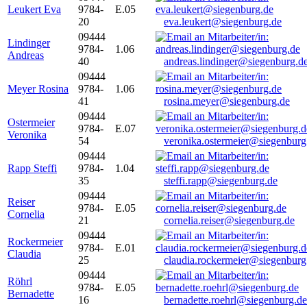
Leukert Eva
9784-
E.05
20
eva.leukert@siegenburg.de
09444
Lindinger
9784-
1.06
Andreas
40
andreas.lindinger@siegenburg.d
09444
Meyer Rosina
9784-
1.06
41
rosina.meyer@siegenburg.de
09444
Ostermeier
9784-
E.07
Veronika
54
veronika.ostermeier@siegenburg
09444
Rapp Steffi
9784-
1.04
35
steffi.rapp@siegenburg.de
09444
Reiser
9784-
E.05
Cornelia
21
cornelia.reiser@siegenburg.de
09444
Rockermeier
9784-
E.01
Claudia
25
claudia.rockermeier@siegenburg
09444
Röhrl
9784-
E.05
Bernadette
16
bernadette.roehrl@siegenburg.de