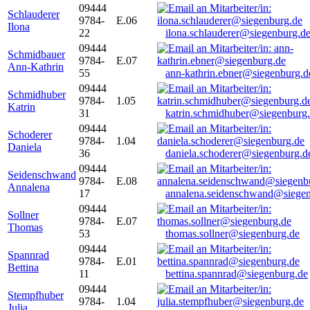
09444
Schlauderer
9784-
E.06
Ilona
22
ilona.schlauderer@siegenburg.d
09444
Schmidbauer
9784-
E.07
Ann-Kathrin
55
ann-kathrin.ebner@siegenburg.d
09444
Schmidhuber
9784-
1.05
Katrin
31
katrin.schmidhuber@siegenburg
09444
Schoderer
9784-
1.04
Daniela
36
daniela.schoderer@siegenburg.d
09444
Seidenschwand
9784-
E.08
Annalena
17
annalena.seidenschwand@siegen
09444
Sollner
9784-
E.07
Thomas
53
thomas.sollner@siegenburg.de
09444
Spannrad
9784-
E.01
Bettina
11
bettina.spannrad@siegenburg.de
09444
Stempfhuber
9784-
1.04
Julia