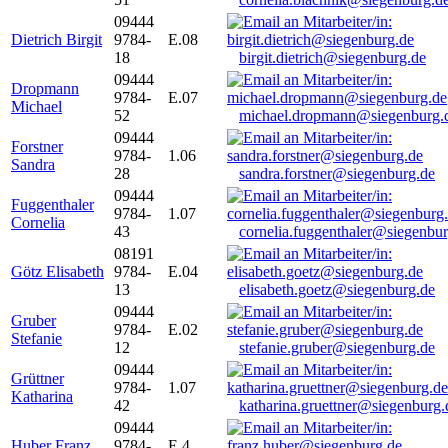
09444
Dietrich Birgit
9784-
E.08
18
birgit.dietrich@siegenburg.de
09444
Dropmann
9784-
E.07
Michael
52
michael.dropmann@siegenburg.
09444
Forstner
9784-
1.06
Sandra
28
sandra.forstner@siegenburg.de
09444
Fuggenthaler
9784-
1.07
Cornelia
43
cornelia.fuggenthaler@siegenbu
08191
Götz Elisabeth
9784-
E.04
13
elisabeth.goetz@siegenburg.de
09444
Gruber
9784-
E.02
Stefanie
12
stefanie.gruber@siegenburg.de
09444
Grüttner
9784-
1.07
Katharina
42
katharina.gruettner@siegenburg.
09444
Huber Franz
9784-
E 4