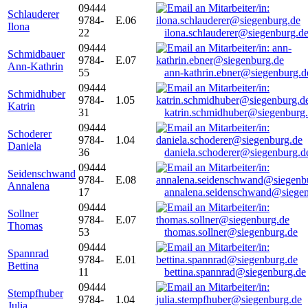
09444
Schlauderer
9784-
E.06
Ilona
22
ilona.schlauderer@siegenburg.d
09444
Schmidbauer
9784-
E.07
Ann-Kathrin
55
ann-kathrin.ebner@siegenburg.d
09444
Schmidhuber
9784-
1.05
Katrin
31
katrin.schmidhuber@siegenburg
09444
Schoderer
9784-
1.04
Daniela
36
daniela.schoderer@siegenburg.d
09444
Seidenschwand
9784-
E.08
Annalena
17
annalena.seidenschwand@siegen
09444
Sollner
9784-
E.07
Thomas
53
thomas.sollner@siegenburg.de
09444
Spannrad
9784-
E.01
Bettina
11
bettina.spannrad@siegenburg.de
09444
Stempfhuber
9784-
1.04
Julia