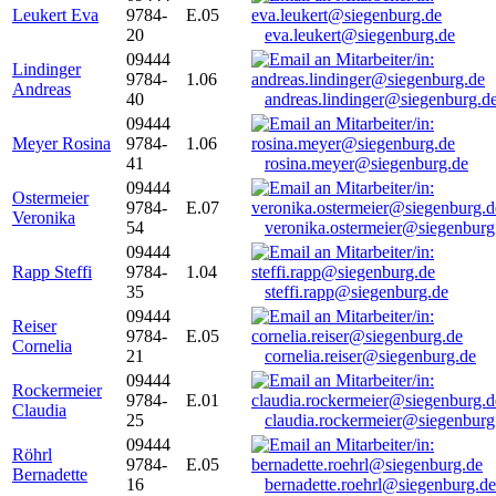
Leukert Eva
9784-
E.05
20
eva.leukert@siegenburg.de
09444
Lindinger
9784-
1.06
Andreas
40
andreas.lindinger@siegenburg.d
09444
Meyer Rosina
9784-
1.06
41
rosina.meyer@siegenburg.de
09444
Ostermeier
9784-
E.07
Veronika
54
veronika.ostermeier@siegenburg
09444
Rapp Steffi
9784-
1.04
35
steffi.rapp@siegenburg.de
09444
Reiser
9784-
E.05
Cornelia
21
cornelia.reiser@siegenburg.de
09444
Rockermeier
9784-
E.01
Claudia
25
claudia.rockermeier@siegenburg
09444
Röhrl
9784-
E.05
Bernadette
16
bernadette.roehrl@siegenburg.de