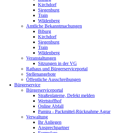
Kirchdorf
Siegenburg
Train
Wildenberg
Amtliche Bekanntmachungen
Biburg
Kirchdorf
Siegenburg
Train
Wildenberg
Veranstaltungen
Sitzungen in der VG
Rathaus und Bürgerserviceportal
Stellenangebote
Öffentliche Ausschreibungen
Bürgerservice
Bürgerserviceportal
Straßenlaterne, Defekt melden
Wertstoffhof
Online Abfall
Pamira - Packmittel-Rücknahme Agrar
Verwaltung
Ihr Anliegen
Ansprechpartner
Formulare