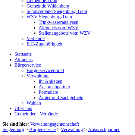
Gemeinde Train
Gemeinde Wildenberg
Schulverband Siegenburg-Train
WZV Siegenburg-Train
Trinkwasseranalysen
Aktuelles vom WZV
Stellenangebote vom WZV
Verbände
ILE-Zugehörigkeit
Startseite
Aktuelles
Bürgerservice
Bürgerserviceportal
Verwaltung
Ihr Anliegen
Ansprechpartner
Formulare
Ämter und Sachgebiete
Wahlen
Über uns
Gemeinden | Verbände
Sie sind hier:
Verwaltungsgemeinschaft
Siegenburg
>
Bürgerservice
>
Verwaltung
>
Ansprechpartner