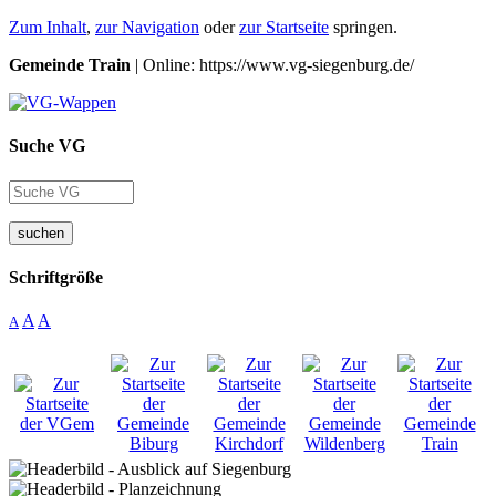
Zum Inhalt
,
zur Navigation
oder
zur Startseite
springen.
Gemeinde Train
| Online: https://www.vg-siegenburg.de/
Suche VG
suchen
Schriftgröße
A
A
A