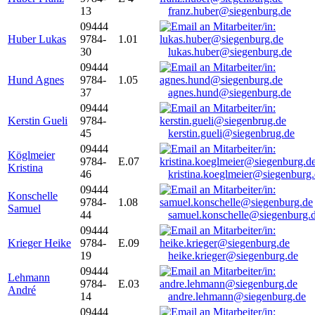
13
franz.huber@siegenburg.de
09444
Huber Lukas
9784-
1.01
30
lukas.huber@siegenburg.de
09444
Hund Agnes
9784-
1.05
37
agnes.hund@siegenburg.de
09444
Kerstin Gueli
9784-
45
kerstin.gueli@siegenbrug.de
09444
Köglmeier
9784-
E.07
Kristina
46
kristina.koeglmeier@siegenburg
09444
Konschelle
9784-
1.08
Samuel
44
samuel.konschelle@siegenburg.
09444
Krieger Heike
9784-
E.09
19
heike.krieger@siegenburg.de
09444
Lehmann
9784-
E.03
André
14
andre.lehmann@siegenburg.de
09444