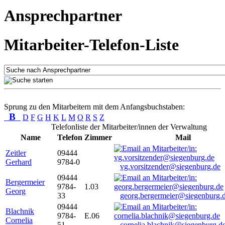
Ansprechpartner
Mitarbeiter-Telefon-Liste
Sprung zu den Mitarbeitern mit dem Anfangsbuchstaben:
B
D
F
G
H
K
L
M
O
R
S
Z
Telefonliste der Mitarbeiter/innen der Verwaltung
Name
Telefon
Zimmer
Mail
Zeitler
09444
Gerhard
9784-0
vg.vorsitzender@siegenburg.de
09444
Bergermeier
9784-
1.03
Georg
33
georg.bergermeier@siegenburg.
09444
Blachnik
9784-
E.06
Cornelia
51
cornelia.blachnik@siegenburg.d