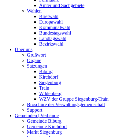
Ämter und Sachgebiete
Wahlen
Briefwahl
Europawahl
Kommunalwahl
Bundestagswahl
Landtagswahl
Bezirkswahl
Über uns
Grußwort
Organe
Satzungen
Biburg
Kirchdorf
Siegenburg
Train
Wildenberg
WZV der Gruppe Siegenburg-Train
Broschüre der Verwaltungsgemeinschaft
Support
Gemeinden | Verbände
Gemeinde Biburg
Gemeinde Kirchdorf
Markt Siegenburg