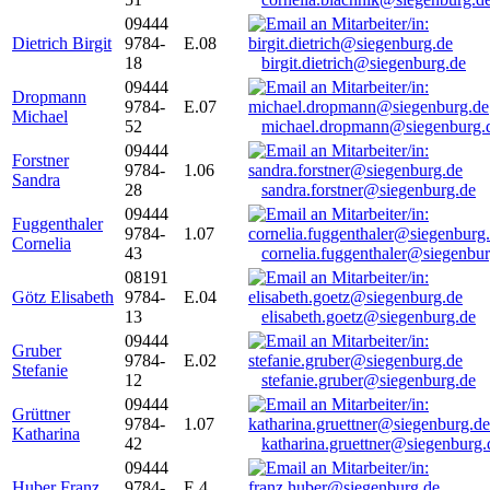
09444
Dietrich Birgit
9784-
E.08
18
birgit.dietrich@siegenburg.de
09444
Dropmann
9784-
E.07
Michael
52
michael.dropmann@siegenburg.
09444
Forstner
9784-
1.06
Sandra
28
sandra.forstner@siegenburg.de
09444
Fuggenthaler
9784-
1.07
Cornelia
43
cornelia.fuggenthaler@siegenbu
08191
Götz Elisabeth
9784-
E.04
13
elisabeth.goetz@siegenburg.de
09444
Gruber
9784-
E.02
Stefanie
12
stefanie.gruber@siegenburg.de
09444
Grüttner
9784-
1.07
Katharina
42
katharina.gruettner@siegenburg.
09444
Huber Franz
9784-
E 4