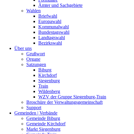
Ämter und Sachgebiete
Wahlen
Briefwahl
Europawahl
Kommunalwahl
Bundestagswahl
Landtagswahl
Bezirkswahl
Über uns
Grußwort
Organe
Satzungen
Biburg
Kirchdorf
Siegenburg
Train
Wildenberg
WZV der Gruppe Siegenburg-Train
Broschüre der Verwaltungsgemeinschaft
Support
Gemeinden | Verbände
Gemeinde Biburg
Gemeinde Kirchdorf
Markt Siegenburg