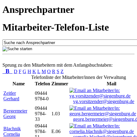
Ansprechpartner
Mitarbeiter-Telefon-Liste
Sprung zu den Mitarbeitern mit dem Anfangsbuchstaben:
B
D
F
G
H
K
L
M
O
R
S
Z
Telefonliste der Mitarbeiter/innen der Verwaltung
Name
Telefon
Zimmer
Mail
Zeitler
09444
Gerhard
9784-0
vg.vorsitzender@siegenburg.de
09444
Bergermeier
9784-
1.03
Georg
33
georg.bergermeier@siegenburg.
09444
Blachnik
9784-
E.06
Cornelia
51
cornelia.blachnik@siegenburg.d