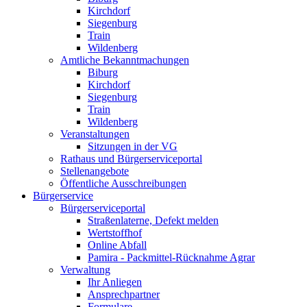
Kirchdorf
Siegenburg
Train
Wildenberg
Amtliche Bekanntmachungen
Biburg
Kirchdorf
Siegenburg
Train
Wildenberg
Veranstaltungen
Sitzungen in der VG
Rathaus und Bürgerserviceportal
Stellenangebote
Öffentliche Ausschreibungen
Bürgerservice
Bürgerserviceportal
Straßenlaterne, Defekt melden
Wertstoffhof
Online Abfall
Pamira - Packmittel-Rücknahme Agrar
Verwaltung
Ihr Anliegen
Ansprechpartner
Formulare