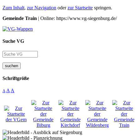
Zum Inhalt
,
zur Navigation
oder
zur Startseite
springen.
Gemeinde Train
| Online: https://www.vg-siegenburg.de/
Suche VG
suchen
Schriftgröße
A
A
A