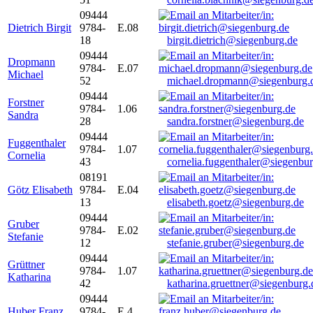
09444
Dietrich Birgit
9784-
E.08
18
birgit.dietrich@siegenburg.de
09444
Dropmann
9784-
E.07
Michael
52
michael.dropmann@siegenburg.
09444
Forstner
9784-
1.06
Sandra
28
sandra.forstner@siegenburg.de
09444
Fuggenthaler
9784-
1.07
Cornelia
43
cornelia.fuggenthaler@siegenbu
08191
Götz Elisabeth
9784-
E.04
13
elisabeth.goetz@siegenburg.de
09444
Gruber
9784-
E.02
Stefanie
12
stefanie.gruber@siegenburg.de
09444
Grüttner
9784-
1.07
Katharina
42
katharina.gruettner@siegenburg.
09444
Huber Franz
9784-
E 4