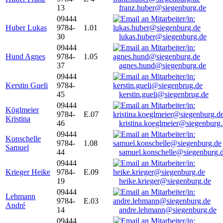
13
franz.huber@siegenburg.de
09444
Huber Lukas
9784-
1.01
30
lukas.huber@siegenburg.de
09444
Hund Agnes
9784-
1.05
37
agnes.hund@siegenburg.de
09444
Kerstin Gueli
9784-
45
kerstin.gueli@siegenbrug.de
09444
Köglmeier
9784-
E.07
Kristina
46
kristina.koeglmeier@siegenburg
09444
Konschelle
9784-
1.08
Samuel
44
samuel.konschelle@siegenburg.
09444
Krieger Heike
9784-
E.09
19
heike.krieger@siegenburg.de
09444
Lehmann
9784-
E.03
André
14
andre.lehmann@siegenburg.de
09444