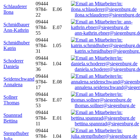
09444
Schlauderer
9784-
E.06
Ilona
22
ilona.schlauderer@siegenburg.d
09444
Schmidbauer
9784-
E.07
Ann-Kathrin
55
ann-kathrin.ebner@siegenburg.d
09444
Schmidhuber
9784-
1.05
Katrin
31
katrin.schmidhuber@siegenburg
09444
Schoderer
9784-
1.04
Daniela
36
daniela.schoderer@siegenburg.d
09444
Seidenschwand
9784-
E.08
Annalena
17
annalena.seidenschwand@siegen
09444
Sollner
9784-
E.07
Thomas
53
thomas.sollner@siegenburg.de
09444
Spannrad
9784-
E.01
Bettina
11
bettina.spannrad@siegenburg.de
09444
Stempfhuber
9784-
1.04
Julia