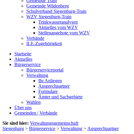
Gemeinde Train
Gemeinde Wildenberg
Schulverband Siegenburg-Train
WZV Siegenburg-Train
Trinkwasseranalysen
Aktuelles vom WZV
Stellenangebote vom WZV
Verbände
ILE-Zugehörigkeit
Startseite
Aktuelles
Bürgerservice
Bürgerserviceportal
Verwaltung
Ihr Anliegen
Ansprechpartner
Formulare
Ämter und Sachgebiete
Wahlen
Über uns
Gemeinden | Verbände
Sie sind hier:
Verwaltungsgemeinschaft
Siegenburg
>
Bürgerservice
>
Verwaltung
>
Ansprechpartner