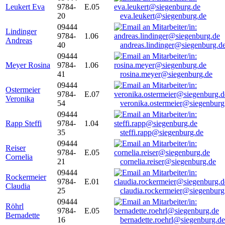
Leukert Eva
9784-
E.05
20
eva.leukert@siegenburg.de
09444
Lindinger
9784-
1.06
Andreas
40
andreas.lindinger@siegenburg.d
09444
Meyer Rosina
9784-
1.06
41
rosina.meyer@siegenburg.de
09444
Ostermeier
9784-
E.07
Veronika
54
veronika.ostermeier@siegenburg
09444
Rapp Steffi
9784-
1.04
35
steffi.rapp@siegenburg.de
09444
Reiser
9784-
E.05
Cornelia
21
cornelia.reiser@siegenburg.de
09444
Rockermeier
9784-
E.01
Claudia
25
claudia.rockermeier@siegenburg
09444
Röhrl
9784-
E.05
Bernadette
16
bernadette.roehrl@siegenburg.de