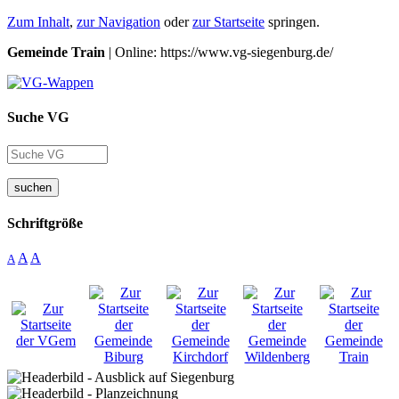
Zum Inhalt
,
zur Navigation
oder
zur Startseite
springen.
Gemeinde Train
| Online: https://www.vg-siegenburg.de/
Suche VG
suchen
Schriftgröße
A
A
A