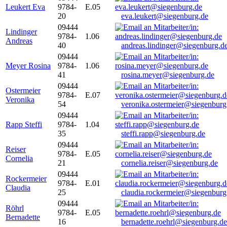
Leukert Eva
9784-
E.05
20
eva.leukert@siegenburg.de
09444
Lindinger
9784-
1.06
Andreas
40
andreas.lindinger@siegenburg.d
09444
Meyer Rosina
9784-
1.06
41
rosina.meyer@siegenburg.de
09444
Ostermeier
9784-
E.07
Veronika
54
veronika.ostermeier@siegenburg
09444
Rapp Steffi
9784-
1.04
35
steffi.rapp@siegenburg.de
09444
Reiser
9784-
E.05
Cornelia
21
cornelia.reiser@siegenburg.de
09444
Rockermeier
9784-
E.01
Claudia
25
claudia.rockermeier@siegenburg
09444
Röhrl
9784-
E.05
Bernadette
16
bernadette.roehrl@siegenburg.de