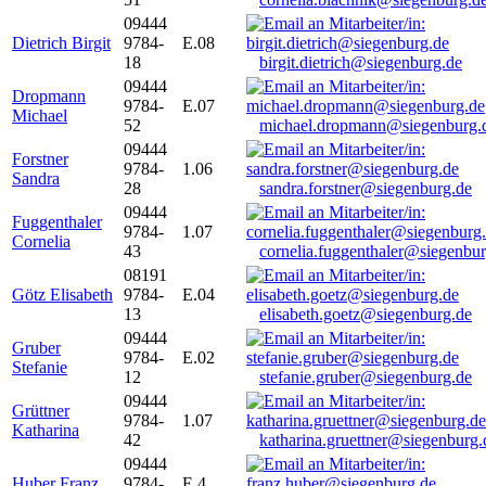
09444
Dietrich Birgit
9784-
E.08
18
birgit.dietrich@siegenburg.de
09444
Dropmann
9784-
E.07
Michael
52
michael.dropmann@siegenburg.
09444
Forstner
9784-
1.06
Sandra
28
sandra.forstner@siegenburg.de
09444
Fuggenthaler
9784-
1.07
Cornelia
43
cornelia.fuggenthaler@siegenbu
08191
Götz Elisabeth
9784-
E.04
13
elisabeth.goetz@siegenburg.de
09444
Gruber
9784-
E.02
Stefanie
12
stefanie.gruber@siegenburg.de
09444
Grüttner
9784-
1.07
Katharina
42
katharina.gruettner@siegenburg.
09444
Huber Franz
9784-
E 4