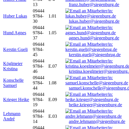
13
franz.huber@siegenburg.de
09444
Huber Lukas
9784-
1.01
30
lukas.huber@siegenburg.de
09444
Hund Agnes
9784-
1.05
37
agnes.hund@siegenburg.de
09444
Kerstin Gueli
9784-
45
kerstin.gueli@siegenbrug.de
09444
Köglmeier
9784-
E.07
Kristina
46
kristina.koeglmeier@siegenburg
09444
Konschelle
9784-
1.08
Samuel
44
samuel.konschelle@siegenburg.
09444
Krieger Heike
9784-
E.09
19
heike.krieger@siegenburg.de
09444
Lehmann
9784-
E.03
André
14
andre.lehmann@siegenburg.de
09444