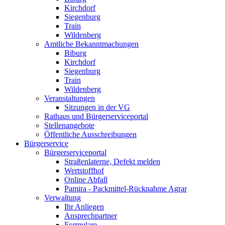
Kirchdorf
Siegenburg
Train
Wildenberg
Amtliche Bekanntmachungen
Biburg
Kirchdorf
Siegenburg
Train
Wildenberg
Veranstaltungen
Sitzungen in der VG
Rathaus und Bürgerserviceportal
Stellenangebote
Öffentliche Ausschreibungen
Bürgerservice
Bürgerserviceportal
Straßenlaterne, Defekt melden
Wertstoffhof
Online Abfall
Pamira - Packmittel-Rücknahme Agrar
Verwaltung
Ihr Anliegen
Ansprechpartner
Formulare