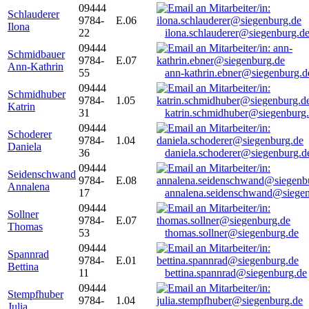
09444
Schlauderer
9784-
E.06
Ilona
22
ilona.schlauderer@siegenburg.d
09444
Schmidbauer
9784-
E.07
Ann-Kathrin
55
ann-kathrin.ebner@siegenburg.d
09444
Schmidhuber
9784-
1.05
Katrin
31
katrin.schmidhuber@siegenburg
09444
Schoderer
9784-
1.04
Daniela
36
daniela.schoderer@siegenburg.d
09444
Seidenschwand
9784-
E.08
Annalena
17
annalena.seidenschwand@siegen
09444
Sollner
9784-
E.07
Thomas
53
thomas.sollner@siegenburg.de
09444
Spannrad
9784-
E.01
Bettina
11
bettina.spannrad@siegenburg.de
09444
Stempfhuber
9784-
1.04
Julia