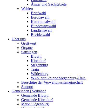
Ämter und Sachgebiete
Wahlen
Briefwahl
Europawahl
Kommunalwahl
Bundestagswahl
Landtagswahl
Bezirkswahl
Über uns
Grußwort
Organe
Satzungen
Biburg
Kirchdorf
Siegenburg
Train
Wildenberg
WZV der Gruppe Siegenburg-Train
Broschüre der Verwaltungsgemeinschaft
Support
Gemeinden | Verbände
Gemeinde Biburg
Gemeinde Kirchdorf
Markt Siegenburg