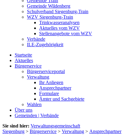
Gemeinde Train
Gemeinde Wildenberg
Schulverband Siegenburg-Train
WZV Siegenburg-Train
Trinkwasseranalysen
Aktuelles vom WZV
Stellenangebote vom WZV
Verbände
ILE-Zugehörigkeit
Startseite
Aktuelles
Bürgerservice
Bürgerserviceportal
Verwaltung
Ihr Anliegen
Ansprechpartner
Formulare
Ämter und Sachgebiete
Wahlen
Über uns
Gemeinden | Verbände
Sie sind hier:
Verwaltungsgemeinschaft
Siegenburg
>
Bürgerservice
>
Verwaltung
>
Ansprechpartner