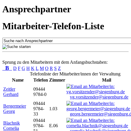
Ansprechpartner
Mitarbeiter-Telefon-Liste
Sprung zu den Mitarbeitern mit dem Anfangsbuchstaben:
B
D
F
G
H
K
L
M
O
R
S
Z
Telefonliste der Mitarbeiter/innen der Verwaltung
Name
Telefon
Zimmer
Mail
Zeitler
09444
Gerhard
9784-0
vg.vorsitzender@siegenburg.de
09444
Bergermeier
9784-
1.03
Georg
33
georg.bergermeier@siegenburg.
09444
Blachnik
9784-
E.06
Cornelia
51
cornelia.blachnik@siegenburg.d