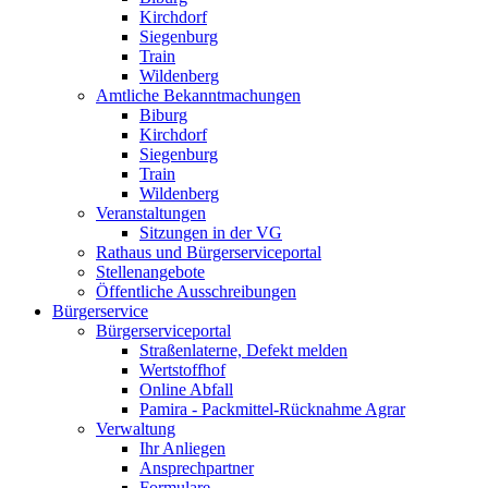
Kirchdorf
Siegenburg
Train
Wildenberg
Amtliche Bekanntmachungen
Biburg
Kirchdorf
Siegenburg
Train
Wildenberg
Veranstaltungen
Sitzungen in der VG
Rathaus und Bürgerserviceportal
Stellenangebote
Öffentliche Ausschreibungen
Bürgerservice
Bürgerserviceportal
Straßenlaterne, Defekt melden
Wertstoffhof
Online Abfall
Pamira - Packmittel-Rücknahme Agrar
Verwaltung
Ihr Anliegen
Ansprechpartner
Formulare