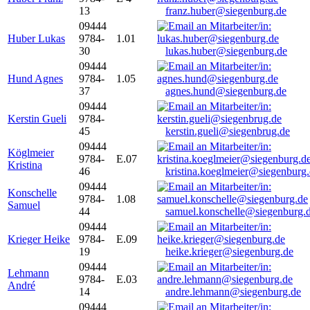
13
franz.huber@siegenburg.de
09444
Huber Lukas
9784-
1.01
30
lukas.huber@siegenburg.de
09444
Hund Agnes
9784-
1.05
37
agnes.hund@siegenburg.de
09444
Kerstin Gueli
9784-
45
kerstin.gueli@siegenbrug.de
09444
Köglmeier
9784-
E.07
Kristina
46
kristina.koeglmeier@siegenburg
09444
Konschelle
9784-
1.08
Samuel
44
samuel.konschelle@siegenburg.
09444
Krieger Heike
9784-
E.09
19
heike.krieger@siegenburg.de
09444
Lehmann
9784-
E.03
André
14
andre.lehmann@siegenburg.de
09444