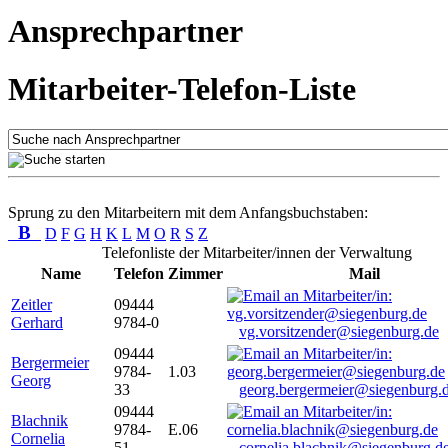
Ansprechpartner
Mitarbeiter-Telefon-Liste
Sprung zu den Mitarbeitern mit dem Anfangsbuchstaben:
B
D
F
G
H
K
L
M
O
R
S
Z
Telefonliste der Mitarbeiter/innen der Verwaltung
Name
Telefon
Zimmer
Mail
Zeitler
09444
Gerhard
9784-0
vg.vorsitzender@siegenburg.de
09444
Bergermeier
9784-
1.03
Georg
33
georg.bergermeier@siegenburg.
09444
Blachnik
9784-
E.06
Cornelia
51
cornelia.blachnik@siegenburg.d