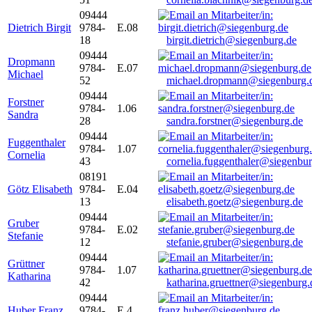
09444
Dietrich Birgit
9784-
E.08
18
birgit.dietrich@siegenburg.de
09444
Dropmann
9784-
E.07
Michael
52
michael.dropmann@siegenburg.
09444
Forstner
9784-
1.06
Sandra
28
sandra.forstner@siegenburg.de
09444
Fuggenthaler
9784-
1.07
Cornelia
43
cornelia.fuggenthaler@siegenbu
08191
Götz Elisabeth
9784-
E.04
13
elisabeth.goetz@siegenburg.de
09444
Gruber
9784-
E.02
Stefanie
12
stefanie.gruber@siegenburg.de
09444
Grüttner
9784-
1.07
Katharina
42
katharina.gruettner@siegenburg.
09444
Huber Franz
9784-
E 4