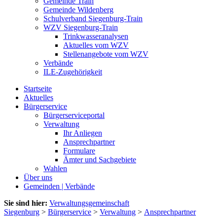
Gemeinde Train
Gemeinde Wildenberg
Schulverband Siegenburg-Train
WZV Siegenburg-Train
Trinkwasseranalysen
Aktuelles vom WZV
Stellenangebote vom WZV
Verbände
ILE-Zugehörigkeit
Startseite
Aktuelles
Bürgerservice
Bürgerserviceportal
Verwaltung
Ihr Anliegen
Ansprechpartner
Formulare
Ämter und Sachgebiete
Wahlen
Über uns
Gemeinden | Verbände
Sie sind hier:
Verwaltungsgemeinschaft
Siegenburg
>
Bürgerservice
>
Verwaltung
>
Ansprechpartner