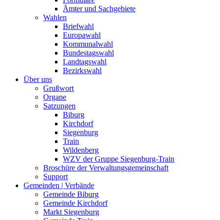
Ämter und Sachgebiete
Wahlen
Briefwahl
Europawahl
Kommunalwahl
Bundestagswahl
Landtagswahl
Bezirkswahl
Über uns
Grußwort
Organe
Satzungen
Biburg
Kirchdorf
Siegenburg
Train
Wildenberg
WZV der Gruppe Siegenburg-Train
Broschüre der Verwaltungsgemeinschaft
Support
Gemeinden | Verbände
Gemeinde Biburg
Gemeinde Kirchdorf
Markt Siegenburg