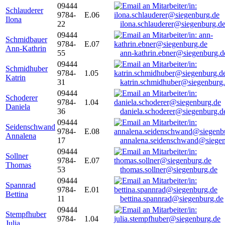
09444
Schlauderer
9784-
E.06
Ilona
22
ilona.schlauderer@siegenburg.d
09444
Schmidbauer
9784-
E.07
Ann-Kathrin
55
ann-kathrin.ebner@siegenburg.d
09444
Schmidhuber
9784-
1.05
Katrin
31
katrin.schmidhuber@siegenburg
09444
Schoderer
9784-
1.04
Daniela
36
daniela.schoderer@siegenburg.d
09444
Seidenschwand
9784-
E.08
Annalena
17
annalena.seidenschwand@siegen
09444
Sollner
9784-
E.07
Thomas
53
thomas.sollner@siegenburg.de
09444
Spannrad
9784-
E.01
Bettina
11
bettina.spannrad@siegenburg.de
09444
Stempfhuber
9784-
1.04
Julia