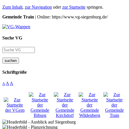
Zum Inhalt
,
zur Navigation
oder
zur Startseite
springen.
Gemeinde Train
| Online: https://www.vg-siegenburg.de/
Suche VG
suchen
Schriftgröße
A
A
A