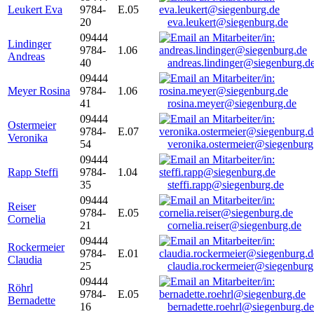
Leukert Eva
9784-
E.05
20
eva.leukert@siegenburg.de
09444
Lindinger
9784-
1.06
Andreas
40
andreas.lindinger@siegenburg.d
09444
Meyer Rosina
9784-
1.06
41
rosina.meyer@siegenburg.de
09444
Ostermeier
9784-
E.07
Veronika
54
veronika.ostermeier@siegenburg
09444
Rapp Steffi
9784-
1.04
35
steffi.rapp@siegenburg.de
09444
Reiser
9784-
E.05
Cornelia
21
cornelia.reiser@siegenburg.de
09444
Rockermeier
9784-
E.01
Claudia
25
claudia.rockermeier@siegenburg
09444
Röhrl
9784-
E.05
Bernadette
16
bernadette.roehrl@siegenburg.de