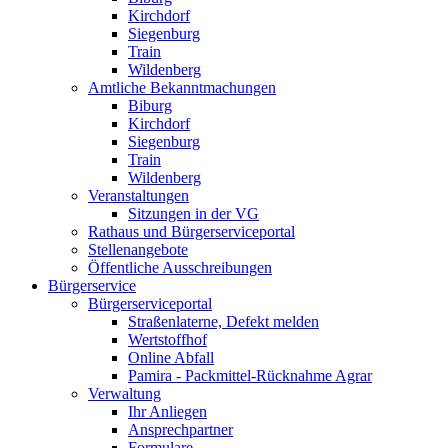
Kirchdorf
Siegenburg
Train
Wildenberg
Amtliche Bekanntmachungen
Biburg
Kirchdorf
Siegenburg
Train
Wildenberg
Veranstaltungen
Sitzungen in der VG
Rathaus und Bürgerserviceportal
Stellenangebote
Öffentliche Ausschreibungen
Bürgerservice
Bürgerserviceportal
Straßenlaterne, Defekt melden
Wertstoffhof
Online Abfall
Pamira - Packmittel-Rücknahme Agrar
Verwaltung
Ihr Anliegen
Ansprechpartner
Formulare