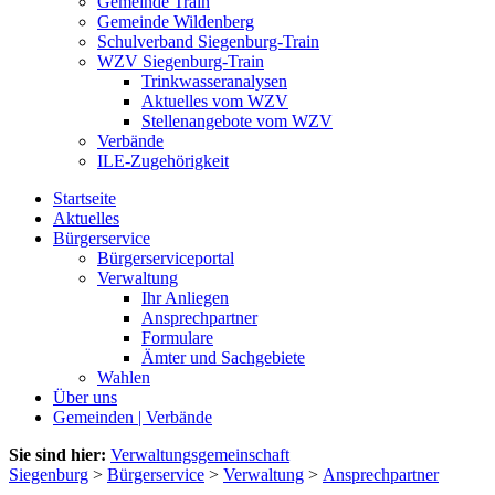
Gemeinde Train
Gemeinde Wildenberg
Schulverband Siegenburg-Train
WZV Siegenburg-Train
Trinkwasseranalysen
Aktuelles vom WZV
Stellenangebote vom WZV
Verbände
ILE-Zugehörigkeit
Startseite
Aktuelles
Bürgerservice
Bürgerserviceportal
Verwaltung
Ihr Anliegen
Ansprechpartner
Formulare
Ämter und Sachgebiete
Wahlen
Über uns
Gemeinden | Verbände
Sie sind hier:
Verwaltungsgemeinschaft
Siegenburg
>
Bürgerservice
>
Verwaltung
>
Ansprechpartner