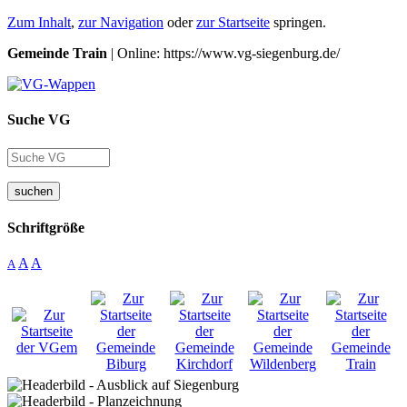
Zum Inhalt
,
zur Navigation
oder
zur Startseite
springen.
Gemeinde Train
| Online: https://www.vg-siegenburg.de/
Suche VG
suchen
Schriftgröße
A
A
A