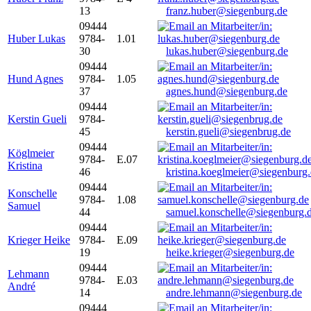
13
franz.huber@siegenburg.de
09444
Huber Lukas
9784-
1.01
30
lukas.huber@siegenburg.de
09444
Hund Agnes
9784-
1.05
37
agnes.hund@siegenburg.de
09444
Kerstin Gueli
9784-
45
kerstin.gueli@siegenbrug.de
09444
Köglmeier
9784-
E.07
Kristina
46
kristina.koeglmeier@siegenburg
09444
Konschelle
9784-
1.08
Samuel
44
samuel.konschelle@siegenburg.
09444
Krieger Heike
9784-
E.09
19
heike.krieger@siegenburg.de
09444
Lehmann
9784-
E.03
André
14
andre.lehmann@siegenburg.de
09444