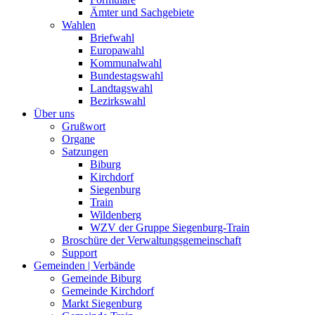
Ämter und Sachgebiete
Wahlen
Briefwahl
Europawahl
Kommunalwahl
Bundestagswahl
Landtagswahl
Bezirkswahl
Über uns
Grußwort
Organe
Satzungen
Biburg
Kirchdorf
Siegenburg
Train
Wildenberg
WZV der Gruppe Siegenburg-Train
Broschüre der Verwaltungsgemeinschaft
Support
Gemeinden | Verbände
Gemeinde Biburg
Gemeinde Kirchdorf
Markt Siegenburg