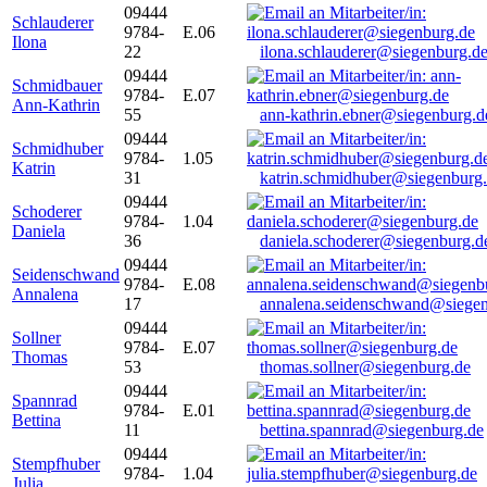
09444
Schlauderer
9784-
E.06
Ilona
22
ilona.schlauderer@siegenburg.d
09444
Schmidbauer
9784-
E.07
Ann-Kathrin
55
ann-kathrin.ebner@siegenburg.d
09444
Schmidhuber
9784-
1.05
Katrin
31
katrin.schmidhuber@siegenburg
09444
Schoderer
9784-
1.04
Daniela
36
daniela.schoderer@siegenburg.d
09444
Seidenschwand
9784-
E.08
Annalena
17
annalena.seidenschwand@siegen
09444
Sollner
9784-
E.07
Thomas
53
thomas.sollner@siegenburg.de
09444
Spannrad
9784-
E.01
Bettina
11
bettina.spannrad@siegenburg.de
09444
Stempfhuber
9784-
1.04
Julia