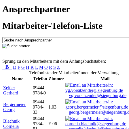
Ansprechpartner
Mitarbeiter-Telefon-Liste
Sprung zu den Mitarbeitern mit dem Anfangsbuchstaben:
B
D
F
G
H
K
L
M
O
R
S
Z
Telefonliste der Mitarbeiter/innen der Verwaltung
Name
Telefon
Zimmer
Mail
Zeitler
09444
Gerhard
9784-0
vg.vorsitzender@siegenburg.de
09444
Bergermeier
9784-
1.03
Georg
33
georg.bergermeier@siegenburg.
09444
Blachnik
9784-
E.06
Cornelia
51
cornelia.blachnik@siegenburg.d