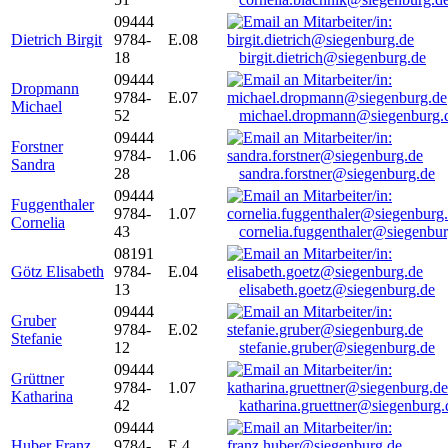
09444
Dietrich Birgit
9784-
E.08
18
birgit.dietrich@siegenburg.de
09444
Dropmann
9784-
E.07
Michael
52
michael.dropmann@siegenburg.
09444
Forstner
9784-
1.06
Sandra
28
sandra.forstner@siegenburg.de
09444
Fuggenthaler
9784-
1.07
Cornelia
43
cornelia.fuggenthaler@siegenbu
08191
Götz Elisabeth
9784-
E.04
13
elisabeth.goetz@siegenburg.de
09444
Gruber
9784-
E.02
Stefanie
12
stefanie.gruber@siegenburg.de
09444
Grüttner
9784-
1.07
Katharina
42
katharina.gruettner@siegenburg.
09444
Huber Franz
9784-
E 4