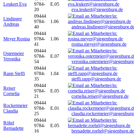
Leukert Eva
9784-
E.05
20
eva.leukert@siegenburg.de
09444
Lindinger
9784-
1.06
Andreas
40
andreas.lindinger@siegenburg.d
09444
Meyer Rosina
9784-
1.06
41
rosina.meyer@siegenburg.de
09444
Ostermeier
9784-
E.07
Veronika
54
veronika.ostermeier@siegenburg
09444
Rapp Steffi
9784-
1.04
35
steffi.rapp@siegenburg.de
09444
Reiser
9784-
E.05
Cornelia
21
cornelia.reiser@siegenburg.de
09444
Rockermeier
9784-
E.01
Claudia
25
claudia.rockermeier@siegenburg
09444
Röhrl
9784-
E.05
Bernadette
16
bernadette.roehrl@siegenburg.de