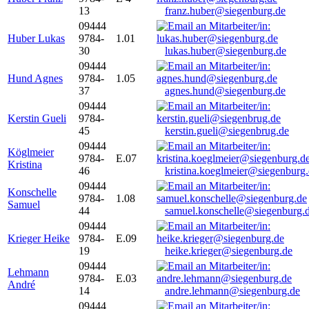
13
franz.huber@siegenburg.de
09444
Huber Lukas
9784-
1.01
30
lukas.huber@siegenburg.de
09444
Hund Agnes
9784-
1.05
37
agnes.hund@siegenburg.de
09444
Kerstin Gueli
9784-
45
kerstin.gueli@siegenbrug.de
09444
Köglmeier
9784-
E.07
Kristina
46
kristina.koeglmeier@siegenburg
09444
Konschelle
9784-
1.08
Samuel
44
samuel.konschelle@siegenburg.
09444
Krieger Heike
9784-
E.09
19
heike.krieger@siegenburg.de
09444
Lehmann
9784-
E.03
André
14
andre.lehmann@siegenburg.de
09444