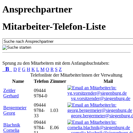
Ansprechpartner
Mitarbeiter-Telefon-Liste
Sprung zu den Mitarbeitern mit dem Anfangsbuchstaben:
B
D
F
G
H
K
L
M
O
R
S
Z
Telefonliste der Mitarbeiter/innen der Verwaltung
Name
Telefon
Zimmer
Mail
Zeitler
09444
Gerhard
9784-0
vg.vorsitzender@siegenburg.de
09444
Bergermeier
9784-
1.03
Georg
33
georg.bergermeier@siegenburg.
09444
Blachnik
9784-
E.06
Cornelia
51
cornelia.blachnik@siegenburg.d