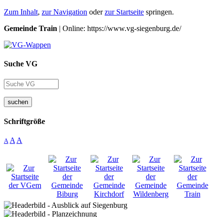
Zum Inhalt
,
zur Navigation
oder
zur Startseite
springen.
Gemeinde Train
| Online: https://www.vg-siegenburg.de/
Suche VG
suchen
Schriftgröße
A
A
A