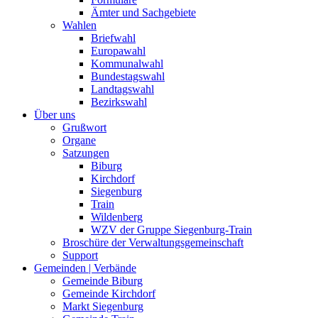
Ämter und Sachgebiete
Wahlen
Briefwahl
Europawahl
Kommunalwahl
Bundestagswahl
Landtagswahl
Bezirkswahl
Über uns
Grußwort
Organe
Satzungen
Biburg
Kirchdorf
Siegenburg
Train
Wildenberg
WZV der Gruppe Siegenburg-Train
Broschüre der Verwaltungsgemeinschaft
Support
Gemeinden | Verbände
Gemeinde Biburg
Gemeinde Kirchdorf
Markt Siegenburg