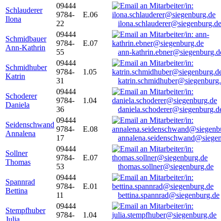
09444
Schlauderer
9784-
E.06
Ilona
22
ilona.schlauderer@siegenburg.d
09444
Schmidbauer
9784-
E.07
Ann-Kathrin
55
ann-kathrin.ebner@siegenburg.d
09444
Schmidhuber
9784-
1.05
Katrin
31
katrin.schmidhuber@siegenburg
09444
Schoderer
9784-
1.04
Daniela
36
daniela.schoderer@siegenburg.d
09444
Seidenschwand
9784-
E.08
Annalena
17
annalena.seidenschwand@siegen
09444
Sollner
9784-
E.07
Thomas
53
thomas.sollner@siegenburg.de
09444
Spannrad
9784-
E.01
Bettina
11
bettina.spannrad@siegenburg.de
09444
Stempfhuber
9784-
1.04
Julia