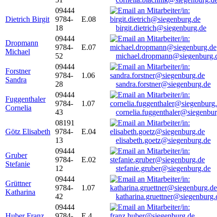
09444
Dietrich Birgit
9784-
E.08
18
birgit.dietrich@siegenburg.de
09444
Dropmann
9784-
E.07
Michael
52
michael.dropmann@siegenburg.
09444
Forstner
9784-
1.06
Sandra
28
sandra.forstner@siegenburg.de
09444
Fuggenthaler
9784-
1.07
Cornelia
43
cornelia.fuggenthaler@siegenbu
08191
Götz Elisabeth
9784-
E.04
13
elisabeth.goetz@siegenburg.de
09444
Gruber
9784-
E.02
Stefanie
12
stefanie.gruber@siegenburg.de
09444
Grüttner
9784-
1.07
Katharina
42
katharina.gruettner@siegenburg.
09444
Huber Franz
9784-
E 4