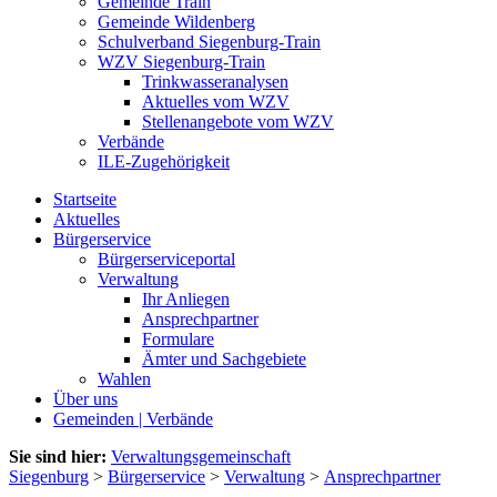
Gemeinde Train
Gemeinde Wildenberg
Schulverband Siegenburg-Train
WZV Siegenburg-Train
Trinkwasseranalysen
Aktuelles vom WZV
Stellenangebote vom WZV
Verbände
ILE-Zugehörigkeit
Startseite
Aktuelles
Bürgerservice
Bürgerserviceportal
Verwaltung
Ihr Anliegen
Ansprechpartner
Formulare
Ämter und Sachgebiete
Wahlen
Über uns
Gemeinden | Verbände
Sie sind hier:
Verwaltungsgemeinschaft
Siegenburg
>
Bürgerservice
>
Verwaltung
>
Ansprechpartner