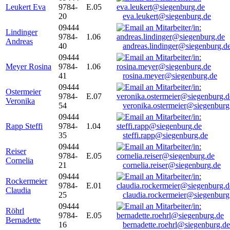
Leukert Eva
9784-
E.05
20
eva.leukert@siegenburg.de
09444
Lindinger
9784-
1.06
Andreas
40
andreas.lindinger@siegenburg.d
09444
Meyer Rosina
9784-
1.06
41
rosina.meyer@siegenburg.de
09444
Ostermeier
9784-
E.07
Veronika
54
veronika.ostermeier@siegenburg
09444
Rapp Steffi
9784-
1.04
35
steffi.rapp@siegenburg.de
09444
Reiser
9784-
E.05
Cornelia
21
cornelia.reiser@siegenburg.de
09444
Rockermeier
9784-
E.01
Claudia
25
claudia.rockermeier@siegenburg
09444
Röhrl
9784-
E.05
Bernadette
16
bernadette.roehrl@siegenburg.de