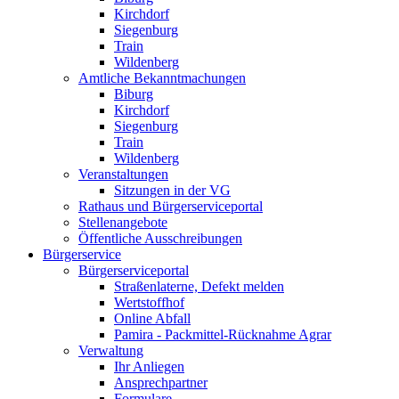
Kirchdorf
Siegenburg
Train
Wildenberg
Amtliche Bekanntmachungen
Biburg
Kirchdorf
Siegenburg
Train
Wildenberg
Veranstaltungen
Sitzungen in der VG
Rathaus und Bürgerserviceportal
Stellenangebote
Öffentliche Ausschreibungen
Bürgerservice
Bürgerserviceportal
Straßenlaterne, Defekt melden
Wertstoffhof
Online Abfall
Pamira - Packmittel-Rücknahme Agrar
Verwaltung
Ihr Anliegen
Ansprechpartner
Formulare