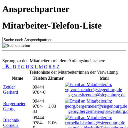
Ansprechpartner
Mitarbeiter-Telefon-Liste
Sprung zu den Mitarbeitern mit dem Anfangsbuchstaben:
B
D
F
G
H
K
L
M
O
R
S
Z
Telefonliste der Mitarbeiter/innen der Verwaltung
Name
Telefon
Zimmer
Mail
Zeitler
09444
Gerhard
9784-0
vg.vorsitzender@siegenburg.de
09444
Bergermeier
9784-
1.03
Georg
33
georg.bergermeier@siegenburg.
09444
Blachnik
9784-
E.06
Cornelia
51
cornelia.blachnik@siegenburg.d