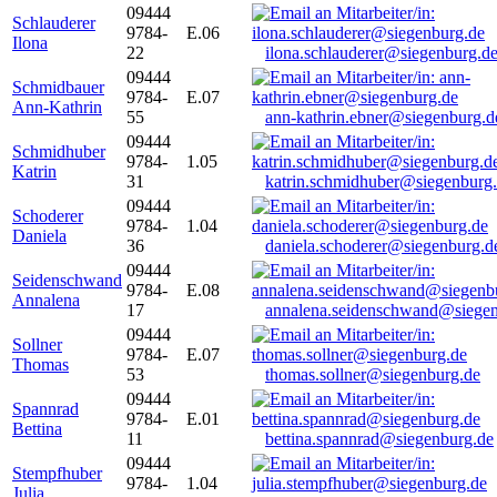
09444
Schlauderer
9784-
E.06
Ilona
22
ilona.schlauderer@siegenburg.d
09444
Schmidbauer
9784-
E.07
Ann-Kathrin
55
ann-kathrin.ebner@siegenburg.d
09444
Schmidhuber
9784-
1.05
Katrin
31
katrin.schmidhuber@siegenburg
09444
Schoderer
9784-
1.04
Daniela
36
daniela.schoderer@siegenburg.d
09444
Seidenschwand
9784-
E.08
Annalena
17
annalena.seidenschwand@siegen
09444
Sollner
9784-
E.07
Thomas
53
thomas.sollner@siegenburg.de
09444
Spannrad
9784-
E.01
Bettina
11
bettina.spannrad@siegenburg.de
09444
Stempfhuber
9784-
1.04
Julia