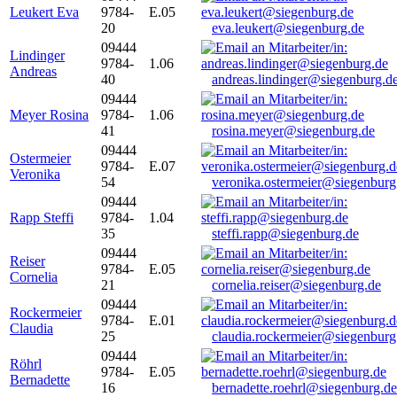
Leukert Eva
9784-
E.05
20
eva.leukert@siegenburg.de
09444
Lindinger
9784-
1.06
Andreas
40
andreas.lindinger@siegenburg.d
09444
Meyer Rosina
9784-
1.06
41
rosina.meyer@siegenburg.de
09444
Ostermeier
9784-
E.07
Veronika
54
veronika.ostermeier@siegenburg
09444
Rapp Steffi
9784-
1.04
35
steffi.rapp@siegenburg.de
09444
Reiser
9784-
E.05
Cornelia
21
cornelia.reiser@siegenburg.de
09444
Rockermeier
9784-
E.01
Claudia
25
claudia.rockermeier@siegenburg
09444
Röhrl
9784-
E.05
Bernadette
16
bernadette.roehrl@siegenburg.de