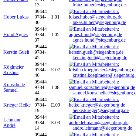
13
franz.huber@siegenburg.de
09444
Huber Lukas
9784-
1.01
30
lukas.huber@siegenburg.de
09444
Hund Agnes
9784-
1.05
37
agnes.hund@siegenburg.de
09444
Kerstin Gueli
9784-
45
kerstin.gueli@siegenbrug.de
09444
Köglmeier
9784-
E.07
Kristina
46
kristina.koeglmeier@siegenburg
09444
Konschelle
9784-
1.08
Samuel
44
samuel.konschelle@siegenburg.
09444
Krieger Heike
9784-
E.09
19
heike.krieger@siegenburg.de
09444
Lehmann
9784-
E.03
André
14
andre.lehmann@siegenburg.de
09444