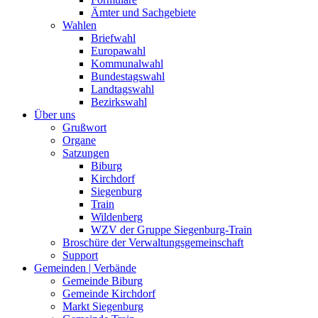
Ämter und Sachgebiete
Wahlen
Briefwahl
Europawahl
Kommunalwahl
Bundestagswahl
Landtagswahl
Bezirkswahl
Über uns
Grußwort
Organe
Satzungen
Biburg
Kirchdorf
Siegenburg
Train
Wildenberg
WZV der Gruppe Siegenburg-Train
Broschüre der Verwaltungsgemeinschaft
Support
Gemeinden | Verbände
Gemeinde Biburg
Gemeinde Kirchdorf
Markt Siegenburg