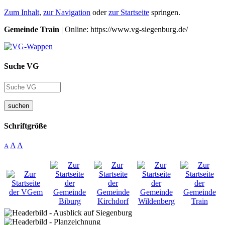
Zum Inhalt
,
zur Navigation
oder
zur Startseite
springen.
Gemeinde Train
| Online: https://www.vg-siegenburg.de/
Suche VG
suchen
Schriftgröße
A
A
A