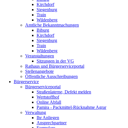
Kirchdorf
Siegenburg
Train
Wildenberg
Amtliche Bekanntmachungen
Biburg
Kirchdorf
Siegenburg
Train
Wildenberg
Veranstaltungen
Sitzungen in der VG
Rathaus und Bürgerserviceportal
Stellenangebote
Öffentliche Ausschreibungen
Bürgerservice
Bürgerserviceportal
Straßenlaterne, Defekt melden
Wertstoffhof
Online Abfall
Pamira - Packmittel-Rücknahme Agrar
Verwaltung
Ihr Anliegen
Ansprechpartner
Formulare