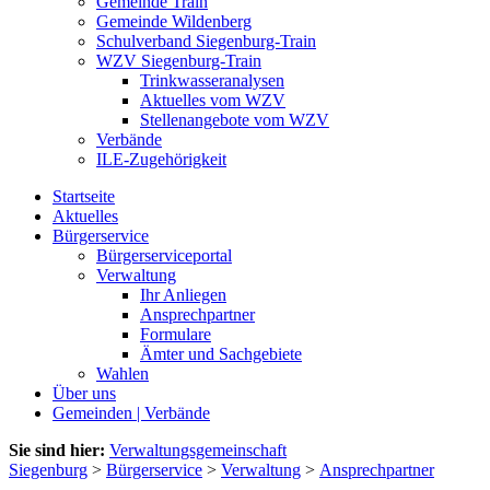
Gemeinde Train
Gemeinde Wildenberg
Schulverband Siegenburg-Train
WZV Siegenburg-Train
Trinkwasseranalysen
Aktuelles vom WZV
Stellenangebote vom WZV
Verbände
ILE-Zugehörigkeit
Startseite
Aktuelles
Bürgerservice
Bürgerserviceportal
Verwaltung
Ihr Anliegen
Ansprechpartner
Formulare
Ämter und Sachgebiete
Wahlen
Über uns
Gemeinden | Verbände
Sie sind hier:
Verwaltungsgemeinschaft
Siegenburg
>
Bürgerservice
>
Verwaltung
>
Ansprechpartner