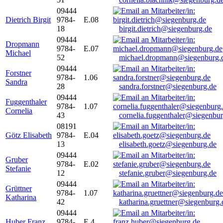
09444
Dietrich Birgit
9784-
E.08
18
birgit.dietrich@siegenburg.de
09444
Dropmann
9784-
E.07
Michael
52
michael.dropmann@siegenburg.
09444
Forstner
9784-
1.06
Sandra
28
sandra.forstner@siegenburg.de
09444
Fuggenthaler
9784-
1.07
Cornelia
43
cornelia.fuggenthaler@siegenbu
08191
Götz Elisabeth
9784-
E.04
13
elisabeth.goetz@siegenburg.de
09444
Gruber
9784-
E.02
Stefanie
12
stefanie.gruber@siegenburg.de
09444
Grüttner
9784-
1.07
Katharina
42
katharina.gruettner@siegenburg.
09444
Huber Franz
9784-
E 4