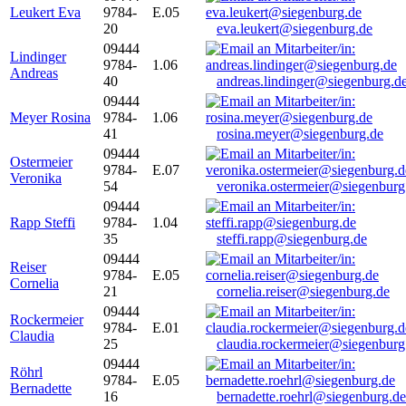
Leukert Eva
9784-
E.05
20
eva.leukert@siegenburg.de
09444
Lindinger
9784-
1.06
Andreas
40
andreas.lindinger@siegenburg.d
09444
Meyer Rosina
9784-
1.06
41
rosina.meyer@siegenburg.de
09444
Ostermeier
9784-
E.07
Veronika
54
veronika.ostermeier@siegenburg
09444
Rapp Steffi
9784-
1.04
35
steffi.rapp@siegenburg.de
09444
Reiser
9784-
E.05
Cornelia
21
cornelia.reiser@siegenburg.de
09444
Rockermeier
9784-
E.01
Claudia
25
claudia.rockermeier@siegenburg
09444
Röhrl
9784-
E.05
Bernadette
16
bernadette.roehrl@siegenburg.de