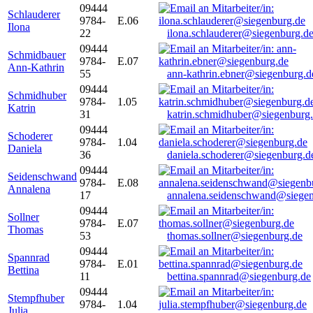
09444
Schlauderer
9784-
E.06
Ilona
22
ilona.schlauderer@siegenburg.d
09444
Schmidbauer
9784-
E.07
Ann-Kathrin
55
ann-kathrin.ebner@siegenburg.d
09444
Schmidhuber
9784-
1.05
Katrin
31
katrin.schmidhuber@siegenburg
09444
Schoderer
9784-
1.04
Daniela
36
daniela.schoderer@siegenburg.d
09444
Seidenschwand
9784-
E.08
Annalena
17
annalena.seidenschwand@siegen
09444
Sollner
9784-
E.07
Thomas
53
thomas.sollner@siegenburg.de
09444
Spannrad
9784-
E.01
Bettina
11
bettina.spannrad@siegenburg.de
09444
Stempfhuber
9784-
1.04
Julia