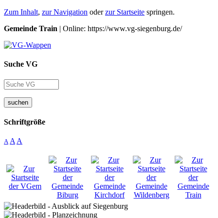
Zum Inhalt
,
zur Navigation
oder
zur Startseite
springen.
Gemeinde Train
| Online: https://www.vg-siegenburg.de/
Suche VG
suchen
Schriftgröße
A
A
A