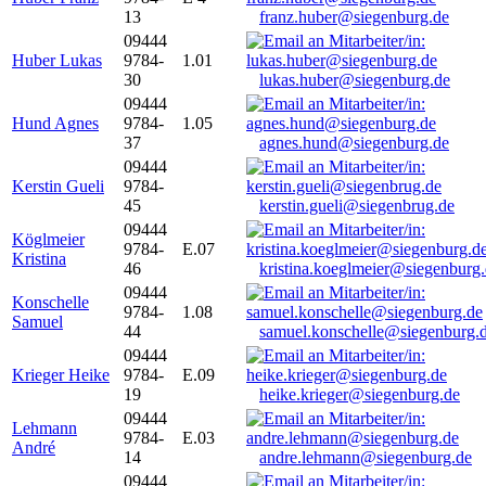
13
franz.huber@siegenburg.de
09444
Huber Lukas
9784-
1.01
30
lukas.huber@siegenburg.de
09444
Hund Agnes
9784-
1.05
37
agnes.hund@siegenburg.de
09444
Kerstin Gueli
9784-
45
kerstin.gueli@siegenbrug.de
09444
Köglmeier
9784-
E.07
Kristina
46
kristina.koeglmeier@siegenburg
09444
Konschelle
9784-
1.08
Samuel
44
samuel.konschelle@siegenburg.
09444
Krieger Heike
9784-
E.09
19
heike.krieger@siegenburg.de
09444
Lehmann
9784-
E.03
André
14
andre.lehmann@siegenburg.de
09444