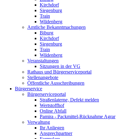
Kirchdorf
Siegenburg
Train
Wildenberg
Amtliche Bekanntmachungen
Biburg
Kirchdorf
Siegenburg
Train
Wildenberg
Veranstaltungen
Sitzungen in der VG
Rathaus und Bürgerserviceportal
Stellenangebote
Öffentliche Ausschreibungen
Bürgerservice
Bürgerserviceportal
Straßenlaterne, Defekt melden
Wertstoffhof
Online Abfall
Pamira - Packmittel-Rücknahme Agrar
Verwaltung
Ihr Anliegen
Ansprechpartner
Formulare