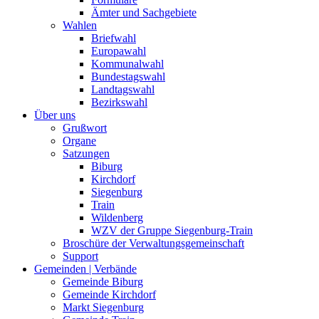
Ämter und Sachgebiete
Wahlen
Briefwahl
Europawahl
Kommunalwahl
Bundestagswahl
Landtagswahl
Bezirkswahl
Über uns
Grußwort
Organe
Satzungen
Biburg
Kirchdorf
Siegenburg
Train
Wildenberg
WZV der Gruppe Siegenburg-Train
Broschüre der Verwaltungsgemeinschaft
Support
Gemeinden | Verbände
Gemeinde Biburg
Gemeinde Kirchdorf
Markt Siegenburg