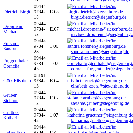
09444
Dietrich Birgit
9784-
E.08
18
birgit.dietrich@siegenburg.de
09444
Dropmann
9784-
E.07
Michael
52
michael.dropmann@siegenburg.
09444
Forstner
9784-
1.06
Sandra
28
sandra.forstner@siegenburg.de
09444
Fuggenthaler
9784-
1.07
Cornelia
43
cornelia.fuggenthaler@siegenbu
08191
Götz Elisabeth
9784-
E.04
13
elisabeth.goetz@siegenburg.de
09444
Gruber
9784-
E.02
Stefanie
12
stefanie.gruber@siegenburg.de
09444
Grüttner
9784-
1.07
Katharina
42
katharina.gruettner@siegenburg.
09444
Huber Franz
9784-
E 4