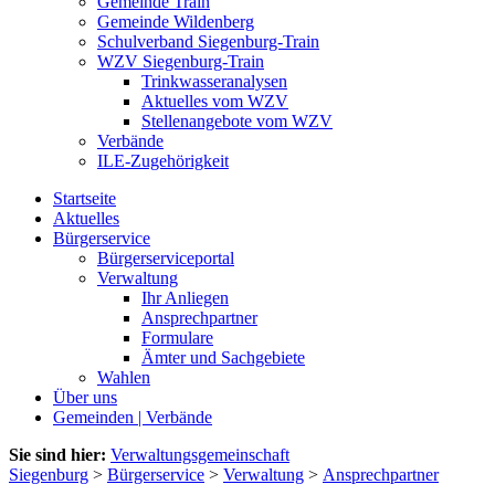
Gemeinde Train
Gemeinde Wildenberg
Schulverband Siegenburg-Train
WZV Siegenburg-Train
Trinkwasseranalysen
Aktuelles vom WZV
Stellenangebote vom WZV
Verbände
ILE-Zugehörigkeit
Startseite
Aktuelles
Bürgerservice
Bürgerserviceportal
Verwaltung
Ihr Anliegen
Ansprechpartner
Formulare
Ämter und Sachgebiete
Wahlen
Über uns
Gemeinden | Verbände
Sie sind hier:
Verwaltungsgemeinschaft
Siegenburg
>
Bürgerservice
>
Verwaltung
>
Ansprechpartner