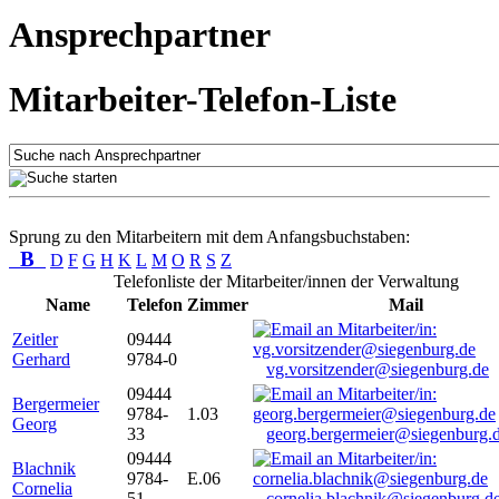
Ansprechpartner
Mitarbeiter-Telefon-Liste
Sprung zu den Mitarbeitern mit dem Anfangsbuchstaben:
B
D
F
G
H
K
L
M
O
R
S
Z
Telefonliste der Mitarbeiter/innen der Verwaltung
Name
Telefon
Zimmer
Mail
Zeitler
09444
Gerhard
9784-0
vg.vorsitzender@siegenburg.de
09444
Bergermeier
9784-
1.03
Georg
33
georg.bergermeier@siegenburg.
09444
Blachnik
9784-
E.06
Cornelia
51
cornelia.blachnik@siegenburg.d