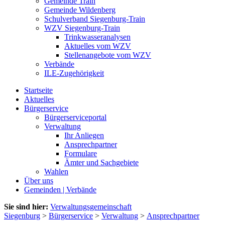
Gemeinde Train
Gemeinde Wildenberg
Schulverband Siegenburg-Train
WZV Siegenburg-Train
Trinkwasseranalysen
Aktuelles vom WZV
Stellenangebote vom WZV
Verbände
ILE-Zugehörigkeit
Startseite
Aktuelles
Bürgerservice
Bürgerserviceportal
Verwaltung
Ihr Anliegen
Ansprechpartner
Formulare
Ämter und Sachgebiete
Wahlen
Über uns
Gemeinden | Verbände
Sie sind hier:
Verwaltungsgemeinschaft
Siegenburg
>
Bürgerservice
>
Verwaltung
>
Ansprechpartner