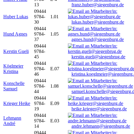
13
franz.huber@siegenburg.de
09444
Huber Lukas
9784-
1.01
30
lukas.huber@siegenburg.de
09444
Hund Agnes
9784-
1.05
37
agnes.hund@siegenburg.de
09444
Kerstin Gueli
9784-
45
kerstin.gueli@siegenbrug.de
09444
Köglmeier
9784-
E.07
Kristina
46
kristina.koeglmeier@siegenburg
09444
Konschelle
9784-
1.08
Samuel
44
samuel.konschelle@siegenburg.
09444
Krieger Heike
9784-
E.09
19
heike.krieger@siegenburg.de
09444
Lehmann
9784-
E.03
André
14
andre.lehmann@siegenburg.de
09444