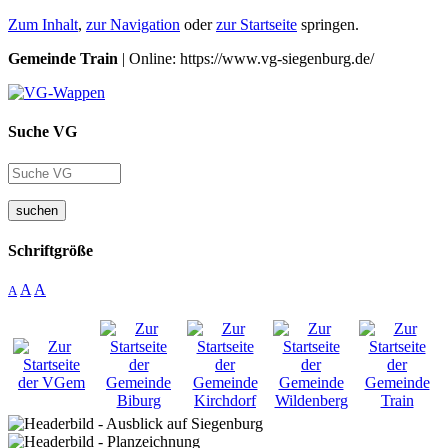
Zum Inhalt
,
zur Navigation
oder
zur Startseite
springen.
Gemeinde Train
| Online: https://www.vg-siegenburg.de/
Suche VG
suchen
Schriftgröße
A
A
A