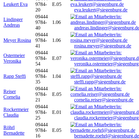
Leukert Eva
9784-
E.05
20
eva.leukert@siegenburg.de
09444
Lindinger
9784-
1.06
Andreas
40
andreas.lindinger@siegenburg.d
09444
Meyer Rosina
9784-
1.06
41
rosina.meyer@siegenburg.de
09444
Ostermeier
9784-
E.07
Veronika
54
veronika.ostermeier@siegenburg
09444
Rapp Steffi
9784-
1.04
35
steffi.rapp@siegenburg.de
09444
Reiser
9784-
E.05
Cornelia
21
cornelia.reiser@siegenburg.de
09444
Rockermeier
9784-
E.01
Claudia
25
claudia.rockermeier@siegenburg
09444
Röhrl
9784-
E.05
Bernadette
16
bernadette.roehrl@siegenburg.de