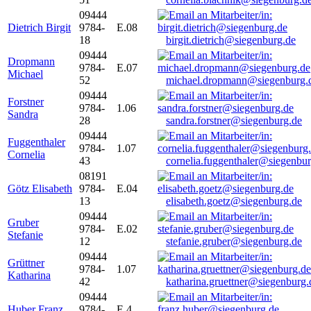
09444
Dietrich Birgit
9784-
E.08
18
birgit.dietrich@siegenburg.de
09444
Dropmann
9784-
E.07
Michael
52
michael.dropmann@siegenburg.
09444
Forstner
9784-
1.06
Sandra
28
sandra.forstner@siegenburg.de
09444
Fuggenthaler
9784-
1.07
Cornelia
43
cornelia.fuggenthaler@siegenbu
08191
Götz Elisabeth
9784-
E.04
13
elisabeth.goetz@siegenburg.de
09444
Gruber
9784-
E.02
Stefanie
12
stefanie.gruber@siegenburg.de
09444
Grüttner
9784-
1.07
Katharina
42
katharina.gruettner@siegenburg.
09444
Huber Franz
9784-
E 4