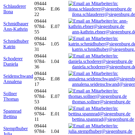
09444
Schlauderer
9784-
E.06
Ilona
22
ilona.schlauderer@siegenburg.d
09444
Schmidbauer
9784-
E.07
Ann-Kathrin
55
ann-kathrin.ebner@siegenburg.d
09444
Schmidhuber
9784-
1.05
Katrin
31
katrin.schmidhuber@siegenburg
09444
Schoderer
9784-
1.04
Daniela
36
daniela.schoderer@siegenburg.d
09444
Seidenschwand
9784-
E.08
Annalena
17
annalena.seidenschwand@siegen
09444
Sollner
9784-
E.07
Thomas
53
thomas.sollner@siegenburg.de
09444
Spannrad
9784-
E.01
Bettina
11
bettina.spannrad@siegenburg.de
09444
Stempfhuber
9784-
1.04
Julia