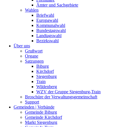
Ämter und Sachgebiete
Wahlen
Briefwahl
Europawahl
Kommunalwahl
Bundestagswahl
Landtagswahl
Bezirkswahl
Über uns
Grußwort
Organe
Satzungen
Biburg
Kirchdorf
Siegenburg
Train
Wildenberg
WZV der Gruppe Siegenburg-Train
Broschüre der Verwaltungsgemeinschaft
Support
Gemeinden | Verbände
Gemeinde Biburg
Gemeinde Kirchdorf
Markt Siegenburg