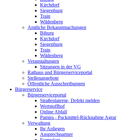
Kirchdorf
Siegenburg
Train
Wildenberg
Amtliche Bekanntmachungen
Biburg
Kirchdorf
Siegenburg
Train
Wildenberg
Veranstaltungen
Sitzungen in der VG
Rathaus und Bürgerserviceportal
Stellenangebote
Öffentliche Ausschreibungen
Bürgerservice
Bürgerserviceportal
Straßenlaterne, Defekt melden
Wertstoffhof
Online Abfall
Pamira - Packmittel-Rücknahme Agrar
Verwaltung
Ihr Anliegen
Ansprechpartner
Formulare