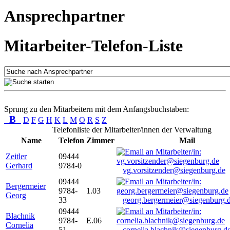
Ansprechpartner
Mitarbeiter-Telefon-Liste
Sprung zu den Mitarbeitern mit dem Anfangsbuchstaben:
B
D
F
G
H
K
L
M
O
R
S
Z
Telefonliste der Mitarbeiter/innen der Verwaltung
Name
Telefon
Zimmer
Mail
Zeitler
09444
Gerhard
9784-0
vg.vorsitzender@siegenburg.de
09444
Bergermeier
9784-
1.03
Georg
33
georg.bergermeier@siegenburg.
09444
Blachnik
9784-
E.06
Cornelia
51
cornelia.blachnik@siegenburg.d