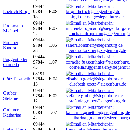
09444
Dietrich Birgit
9784-
E.08
18
birgit.dietrich@siegenburg.de
09444
Dropmann
9784-
E.07
Michael
52
michael.dropmann@siegenburg.
09444
Forstner
9784-
1.06
Sandra
28
sandra.forstner@siegenburg.de
09444
Fuggenthaler
9784-
1.07
Cornelia
43
cornelia.fuggenthaler@siegenbu
08191
Götz Elisabeth
9784-
E.04
13
elisabeth.goetz@siegenburg.de
09444
Gruber
9784-
E.02
Stefanie
12
stefanie.gruber@siegenburg.de
09444
Grüttner
9784-
1.07
Katharina
42
katharina.gruettner@siegenburg.
09444
Huber Franz
9784-
E 4