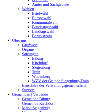
Ämter und Sachgebiete
Wahlen
Briefwahl
Europawahl
Kommunalwahl
Bundestagswahl
Landtagswahl
Bezirkswahl
Über uns
Grußwort
Organe
Satzungen
Biburg
Kirchdorf
Siegenburg
Train
Wildenberg
WZV der Gruppe Siegenburg-Train
Broschüre der Verwaltungsgemeinschaft
Support
Gemeinden | Verbände
Gemeinde Biburg
Gemeinde Kirchdorf
Markt Siegenburg