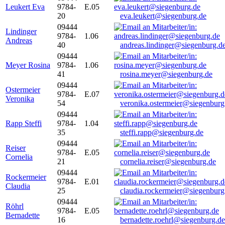
Leukert Eva
9784-
E.05
20
eva.leukert@siegenburg.de
09444
Lindinger
9784-
1.06
Andreas
40
andreas.lindinger@siegenburg.d
09444
Meyer Rosina
9784-
1.06
41
rosina.meyer@siegenburg.de
09444
Ostermeier
9784-
E.07
Veronika
54
veronika.ostermeier@siegenburg
09444
Rapp Steffi
9784-
1.04
35
steffi.rapp@siegenburg.de
09444
Reiser
9784-
E.05
Cornelia
21
cornelia.reiser@siegenburg.de
09444
Rockermeier
9784-
E.01
Claudia
25
claudia.rockermeier@siegenburg
09444
Röhrl
9784-
E.05
Bernadette
16
bernadette.roehrl@siegenburg.de