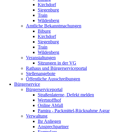
Kirchdorf
Siegenburg
Train
Wildenberg
Amtliche Bekanntmachungen
Biburg
Kirchdorf
Siegenburg
Train
Wildenberg
Veranstaltungen
Sitzungen in der VG
Rathaus und Bürgerserviceportal
Stellenangebote
Öffentliche Ausschreibungen
Bürgerservice
Bürgerserviceportal
Straßenlaterne, Defekt melden
Wertstoffhof
Online Abfall
Pamira - Packmittel-Rücknahme Agrar
Verwaltung
Ihr Anliegen
Ansprechpartner
Formulare