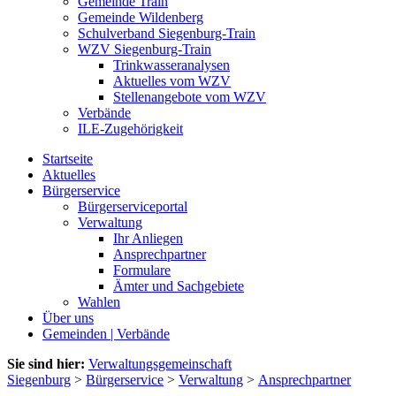
Gemeinde Train
Gemeinde Wildenberg
Schulverband Siegenburg-Train
WZV Siegenburg-Train
Trinkwasseranalysen
Aktuelles vom WZV
Stellenangebote vom WZV
Verbände
ILE-Zugehörigkeit
Startseite
Aktuelles
Bürgerservice
Bürgerserviceportal
Verwaltung
Ihr Anliegen
Ansprechpartner
Formulare
Ämter und Sachgebiete
Wahlen
Über uns
Gemeinden | Verbände
Sie sind hier:
Verwaltungsgemeinschaft
Siegenburg
>
Bürgerservice
>
Verwaltung
>
Ansprechpartner