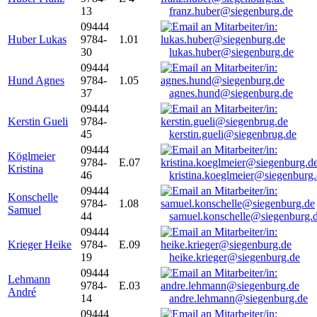
13
franz.huber@siegenburg.de
09444
Huber Lukas
9784-
1.01
30
lukas.huber@siegenburg.de
09444
Hund Agnes
9784-
1.05
37
agnes.hund@siegenburg.de
09444
Kerstin Gueli
9784-
45
kerstin.gueli@siegenbrug.de
09444
Köglmeier
9784-
E.07
Kristina
46
kristina.koeglmeier@siegenburg
09444
Konschelle
9784-
1.08
Samuel
44
samuel.konschelle@siegenburg.
09444
Krieger Heike
9784-
E.09
19
heike.krieger@siegenburg.de
09444
Lehmann
9784-
E.03
André
14
andre.lehmann@siegenburg.de
09444