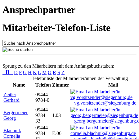
Ansprechpartner
Mitarbeiter-Telefon-Liste
Sprung zu den Mitarbeitern mit dem Anfangsbuchstaben:
B
D
F
G
H
K
L
M
O
R
S
Z
Telefonliste der Mitarbeiter/innen der Verwaltung
Name
Telefon
Zimmer
Mail
Zeitler
09444
Gerhard
9784-0
vg.vorsitzender@siegenburg.de
09444
Bergermeier
9784-
1.03
Georg
33
georg.bergermeier@siegenburg.
09444
Blachnik
9784-
E.06
Cornelia
51
cornelia.blachnik@siegenburg.d