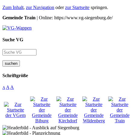
Zum Inhalt
,
zur Navigation
oder
zur Startseite
springen.
Gemeinde Train
| Online: https://www.vg-siegenburg.de/
Suche VG
suchen
Schriftgröße
A
A
A