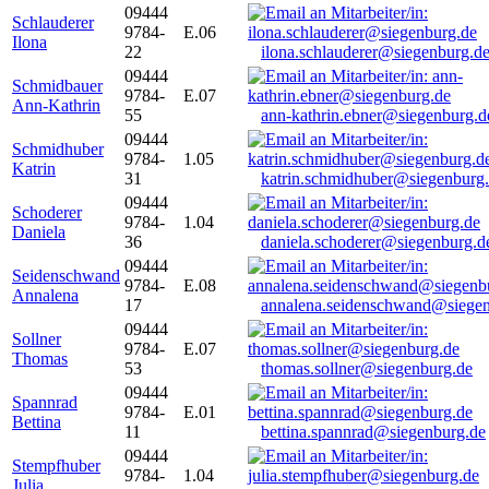
09444
Schlauderer
9784-
E.06
Ilona
22
ilona.schlauderer@siegenburg.d
09444
Schmidbauer
9784-
E.07
Ann-Kathrin
55
ann-kathrin.ebner@siegenburg.d
09444
Schmidhuber
9784-
1.05
Katrin
31
katrin.schmidhuber@siegenburg
09444
Schoderer
9784-
1.04
Daniela
36
daniela.schoderer@siegenburg.d
09444
Seidenschwand
9784-
E.08
Annalena
17
annalena.seidenschwand@siegen
09444
Sollner
9784-
E.07
Thomas
53
thomas.sollner@siegenburg.de
09444
Spannrad
9784-
E.01
Bettina
11
bettina.spannrad@siegenburg.de
09444
Stempfhuber
9784-
1.04
Julia