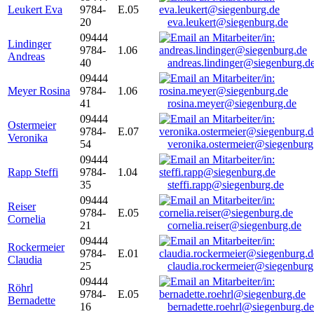
Leukert Eva
9784-
E.05
20
eva.leukert@siegenburg.de
09444
Lindinger
9784-
1.06
Andreas
40
andreas.lindinger@siegenburg.d
09444
Meyer Rosina
9784-
1.06
41
rosina.meyer@siegenburg.de
09444
Ostermeier
9784-
E.07
Veronika
54
veronika.ostermeier@siegenburg
09444
Rapp Steffi
9784-
1.04
35
steffi.rapp@siegenburg.de
09444
Reiser
9784-
E.05
Cornelia
21
cornelia.reiser@siegenburg.de
09444
Rockermeier
9784-
E.01
Claudia
25
claudia.rockermeier@siegenburg
09444
Röhrl
9784-
E.05
Bernadette
16
bernadette.roehrl@siegenburg.de