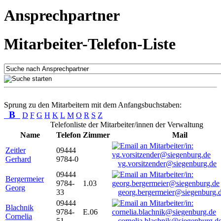
Ansprechpartner
Mitarbeiter-Telefon-Liste
Sprung zu den Mitarbeitern mit dem Anfangsbuchstaben:
B
D
F
G
H
K
L
M
O
R
S
Z
Telefonliste der Mitarbeiter/innen der Verwaltung
Name
Telefon
Zimmer
Mail
Zeitler
09444
Gerhard
9784-0
vg.vorsitzender@siegenburg.de
09444
Bergermeier
9784-
1.03
Georg
33
georg.bergermeier@siegenburg.
09444
Blachnik
9784-
E.06
Cornelia
51
cornelia.blachnik@siegenburg.d