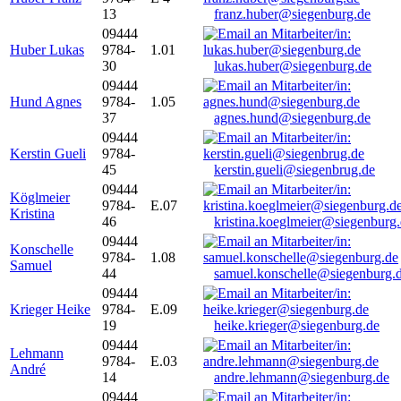
13
franz.huber@siegenburg.de
09444
Huber Lukas
9784-
1.01
30
lukas.huber@siegenburg.de
09444
Hund Agnes
9784-
1.05
37
agnes.hund@siegenburg.de
09444
Kerstin Gueli
9784-
45
kerstin.gueli@siegenbrug.de
09444
Köglmeier
9784-
E.07
Kristina
46
kristina.koeglmeier@siegenburg
09444
Konschelle
9784-
1.08
Samuel
44
samuel.konschelle@siegenburg.
09444
Krieger Heike
9784-
E.09
19
heike.krieger@siegenburg.de
09444
Lehmann
9784-
E.03
André
14
andre.lehmann@siegenburg.de
09444