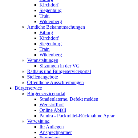
Kirchdorf
Siegenburg
Train
Wildenberg
Amtliche Bekanntmachungen
Biburg
Kirchdorf
Siegenburg
Train
Wildenberg
Veranstaltungen
Sitzungen in der VG
Rathaus und Bürgerserviceportal
Stellenangebote
Öffentliche Ausschreibungen
Bürgerservice
Bürgerserviceportal
Straßenlaterne, Defekt melden
Wertstoffhof
Online Abfall
Pamira - Packmittel-Rücknahme Agrar
Verwaltung
Ihr Anliegen
Ansprechpartner
Formulare