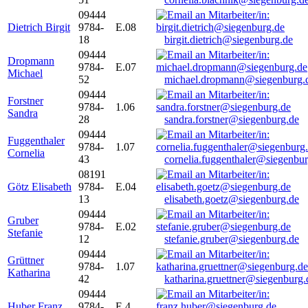
09444
Dietrich Birgit
9784-
E.08
18
birgit.dietrich@siegenburg.de
09444
Dropmann
9784-
E.07
Michael
52
michael.dropmann@siegenburg.
09444
Forstner
9784-
1.06
Sandra
28
sandra.forstner@siegenburg.de
09444
Fuggenthaler
9784-
1.07
Cornelia
43
cornelia.fuggenthaler@siegenbu
08191
Götz Elisabeth
9784-
E.04
13
elisabeth.goetz@siegenburg.de
09444
Gruber
9784-
E.02
Stefanie
12
stefanie.gruber@siegenburg.de
09444
Grüttner
9784-
1.07
Katharina
42
katharina.gruettner@siegenburg.
09444
Huber Franz
9784-
E 4