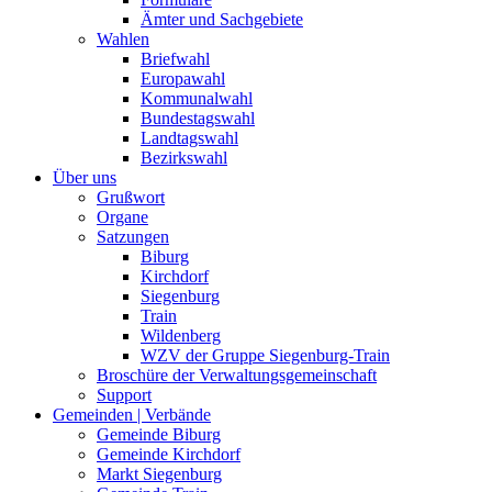
Ämter und Sachgebiete
Wahlen
Briefwahl
Europawahl
Kommunalwahl
Bundestagswahl
Landtagswahl
Bezirkswahl
Über uns
Grußwort
Organe
Satzungen
Biburg
Kirchdorf
Siegenburg
Train
Wildenberg
WZV der Gruppe Siegenburg-Train
Broschüre der Verwaltungsgemeinschaft
Support
Gemeinden | Verbände
Gemeinde Biburg
Gemeinde Kirchdorf
Markt Siegenburg