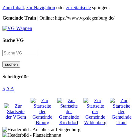
Zum Inhalt
,
zur Navigation
oder
zur Startseite
springen.
Gemeinde Train
| Online: https://www.vg-siegenburg.de/
Suche VG
suchen
Schriftgröße
A
A
A