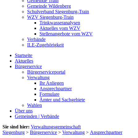
Gemeinde Train
Gemeinde Wildenberg
Schulverband Siegenburg-Train
WZV Siegenburg-Train
Trinkwasseranalysen
Aktuelles vom WZV
Stellenangebote vom WZV
Verbände
ILE-Zugehörigkeit
Startseite
Aktuelles
Bürgerservice
Bürgerserviceportal
Verwaltung
Ihr Anliegen
Ansprechpartner
Formulare
Ämter und Sachgebiete
Wahlen
Über uns
Gemeinden | Verbände
Sie sind hier:
Verwaltungsgemeinschaft
Siegenburg
>
Bürgerservice
>
Verwaltung
>
Ansprechpartner