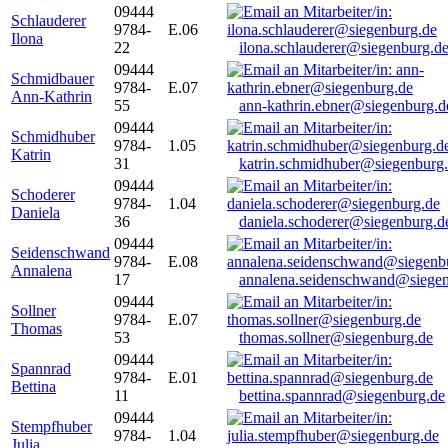
09444
Schlauderer
9784-
E.06
Ilona
22
ilona.schlauderer@siegenburg.d
09444
Schmidbauer
9784-
E.07
Ann-Kathrin
55
ann-kathrin.ebner@siegenburg.d
09444
Schmidhuber
9784-
1.05
Katrin
31
katrin.schmidhuber@siegenburg
09444
Schoderer
9784-
1.04
Daniela
36
daniela.schoderer@siegenburg.d
09444
Seidenschwand
9784-
E.08
Annalena
17
annalena.seidenschwand@siegen
09444
Sollner
9784-
E.07
Thomas
53
thomas.sollner@siegenburg.de
09444
Spannrad
9784-
E.01
Bettina
11
bettina.spannrad@siegenburg.de
09444
Stempfhuber
9784-
1.04
Julia