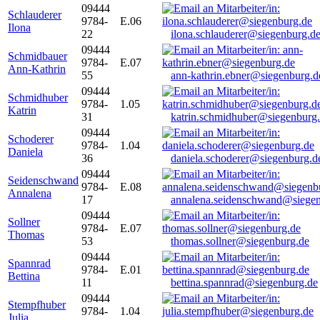
09444
Schlauderer
9784-
E.06
Ilona
22
ilona.schlauderer@siegenburg.d
09444
Schmidbauer
9784-
E.07
Ann-Kathrin
55
ann-kathrin.ebner@siegenburg.d
09444
Schmidhuber
9784-
1.05
Katrin
31
katrin.schmidhuber@siegenburg
09444
Schoderer
9784-
1.04
Daniela
36
daniela.schoderer@siegenburg.d
09444
Seidenschwand
9784-
E.08
Annalena
17
annalena.seidenschwand@siegen
09444
Sollner
9784-
E.07
Thomas
53
thomas.sollner@siegenburg.de
09444
Spannrad
9784-
E.01
Bettina
11
bettina.spannrad@siegenburg.de
09444
Stempfhuber
9784-
1.04
Julia