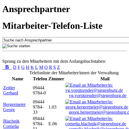
Ansprechpartner
Mitarbeiter-Telefon-Liste
Sprung zu den Mitarbeitern mit dem Anfangsbuchstaben:
B
D
F
G
H
K
L
M
O
R
S
Z
Telefonliste der Mitarbeiter/innen der Verwaltung
Name
Telefon
Zimmer
Mail
Zeitler
09444
Gerhard
9784-0
vg.vorsitzender@siegenburg.de
09444
Bergermeier
9784-
1.03
Georg
33
georg.bergermeier@siegenburg.
09444
Blachnik
9784-
E.06
Cornelia
51
cornelia.blachnik@siegenburg.d