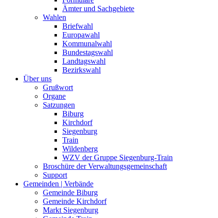
Ämter und Sachgebiete
Wahlen
Briefwahl
Europawahl
Kommunalwahl
Bundestagswahl
Landtagswahl
Bezirkswahl
Über uns
Grußwort
Organe
Satzungen
Biburg
Kirchdorf
Siegenburg
Train
Wildenberg
WZV der Gruppe Siegenburg-Train
Broschüre der Verwaltungsgemeinschaft
Support
Gemeinden | Verbände
Gemeinde Biburg
Gemeinde Kirchdorf
Markt Siegenburg