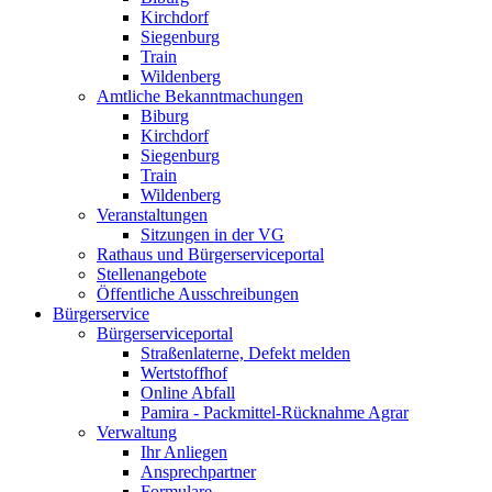
Kirchdorf
Siegenburg
Train
Wildenberg
Amtliche Bekanntmachungen
Biburg
Kirchdorf
Siegenburg
Train
Wildenberg
Veranstaltungen
Sitzungen in der VG
Rathaus und Bürgerserviceportal
Stellenangebote
Öffentliche Ausschreibungen
Bürgerservice
Bürgerserviceportal
Straßenlaterne, Defekt melden
Wertstoffhof
Online Abfall
Pamira - Packmittel-Rücknahme Agrar
Verwaltung
Ihr Anliegen
Ansprechpartner
Formulare