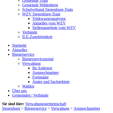
Gemeinde Train
Gemeinde Wildenberg
Schulverband Siegenburg-Train
WZV Siegenburg-Train
Trinkwasseranalysen
Aktuelles vom WZV
Stellenangebote vom WZV
Verbände
ILE-Zugehörigkeit
Startseite
Aktuelles
Bürgerservice
Bürgerserviceportal
Verwaltung
Ihr Anliegen
Ansprechpartner
Formulare
Ämter und Sachgebiete
Wahlen
Über uns
Gemeinden | Verbände
Sie sind hier:
Verwaltungsgemeinschaft
Siegenburg
>
Bürgerservice
>
Verwaltung
>
Ansprechpartner