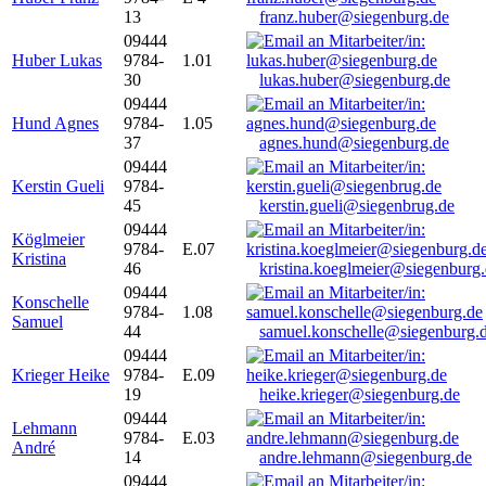
13
franz.huber@siegenburg.de
09444
Huber Lukas
9784-
1.01
30
lukas.huber@siegenburg.de
09444
Hund Agnes
9784-
1.05
37
agnes.hund@siegenburg.de
09444
Kerstin Gueli
9784-
45
kerstin.gueli@siegenbrug.de
09444
Köglmeier
9784-
E.07
Kristina
46
kristina.koeglmeier@siegenburg
09444
Konschelle
9784-
1.08
Samuel
44
samuel.konschelle@siegenburg.
09444
Krieger Heike
9784-
E.09
19
heike.krieger@siegenburg.de
09444
Lehmann
9784-
E.03
André
14
andre.lehmann@siegenburg.de
09444