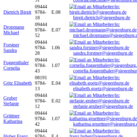
09444
Dietrich Birgit
9784-
E.08
18
birgit.dietrich@siegenburg.de
09444
Dropmann
9784-
E.07
Michael
52
michael.dropmann@siegenburg.
09444
Forstner
9784-
1.06
Sandra
28
sandra.forstner@siegenburg.de
09444
Fuggenthaler
9784-
1.07
Cornelia
43
cornelia.fuggenthaler@siegenbu
08191
Götz Elisabeth
9784-
E.04
13
elisabeth.goetz@siegenburg.de
09444
Gruber
9784-
E.02
Stefanie
12
stefanie.gruber@siegenburg.de
09444
Grüttner
9784-
1.07
Katharina
42
katharina.gruettner@siegenburg.
09444
Huber Franz
9784-
E 4