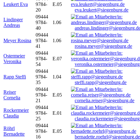
Leukert Eva
9784-
E.05
20
eva.leukert@siegenburg.de
09444
Lindinger
9784-
1.06
Andreas
40
andreas.lindinger@siegenburg.d
09444
Meyer Rosina
9784-
1.06
41
rosina.meyer@siegenburg.de
09444
Ostermeier
9784-
E.07
Veronika
54
veronika.ostermeier@siegenburg
09444
Rapp Steffi
9784-
1.04
35
steffi.rapp@siegenburg.de
09444
Reiser
9784-
E.05
Cornelia
21
cornelia.reiser@siegenburg.de
09444
Rockermeier
9784-
E.01
Claudia
25
claudia.rockermeier@siegenburg
09444
Röhrl
9784-
E.05
Bernadette
16
bernadette.roehrl@siegenburg.de