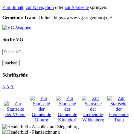
Zum Inhalt
,
zur Navigation
oder
zur Startseite
springen.
Gemeinde Train
| Online: https://www.vg-siegenburg.de/
Suche VG
suchen
Schriftgröße
A
A
A