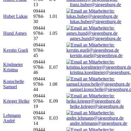
13
franz.huber@siegenburg.de
09444
Huber Lukas
9784-
1.01
30
lukas.huber@siegenburg.de
09444
Hund Agnes
9784-
1.05
37
agnes.hund@siegenburg.de
09444
Kerstin Gueli
9784-
45
kerstin.gueli@siegenbrug.de
09444
Köglmeier
9784-
E.07
Kristina
46
kristina.koeglmeier@siegenburg
09444
Konschelle
9784-
1.08
Samuel
44
samuel.konschelle@siegenburg.
09444
Krieger Heike
9784-
E.09
19
heike.krieger@siegenburg.de
09444
Lehmann
9784-
E.03
André
14
andre.lehmann@siegenburg.de
09444