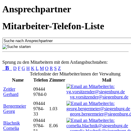
Ansprechpartner
Mitarbeiter-Telefon-Liste
Sprung zu den Mitarbeitern mit dem Anfangsbuchstaben:
B
D
F
G
H
K
L
M
O
R
S
Z
Telefonliste der Mitarbeiter/innen der Verwaltung
Name
Telefon
Zimmer
Mail
Zeitler
09444
Gerhard
9784-0
vg.vorsitzender@siegenburg.de
09444
Bergermeier
9784-
1.03
Georg
33
georg.bergermeier@siegenburg.
09444
Blachnik
9784-
E.06
Cornelia
51
cornelia.blachnik@siegenburg.d