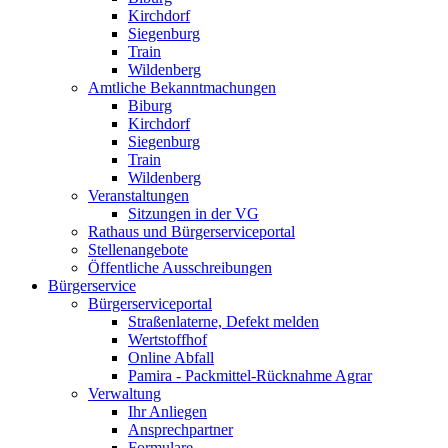
Kirchdorf
Siegenburg
Train
Wildenberg
Amtliche Bekanntmachungen
Biburg
Kirchdorf
Siegenburg
Train
Wildenberg
Veranstaltungen
Sitzungen in der VG
Rathaus und Bürgerserviceportal
Stellenangebote
Öffentliche Ausschreibungen
Bürgerservice
Bürgerserviceportal
Straßenlaterne, Defekt melden
Wertstoffhof
Online Abfall
Pamira - Packmittel-Rücknahme Agrar
Verwaltung
Ihr Anliegen
Ansprechpartner
Formulare