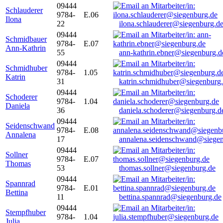
09444
Schlauderer
9784-
E.06
Ilona
22
ilona.schlauderer@siegenburg.d
09444
Schmidbauer
9784-
E.07
Ann-Kathrin
55
ann-kathrin.ebner@siegenburg.d
09444
Schmidhuber
9784-
1.05
Katrin
31
katrin.schmidhuber@siegenburg
09444
Schoderer
9784-
1.04
Daniela
36
daniela.schoderer@siegenburg.d
09444
Seidenschwand
9784-
E.08
Annalena
17
annalena.seidenschwand@siegen
09444
Sollner
9784-
E.07
Thomas
53
thomas.sollner@siegenburg.de
09444
Spannrad
9784-
E.01
Bettina
11
bettina.spannrad@siegenburg.de
09444
Stempfhuber
9784-
1.04
Julia