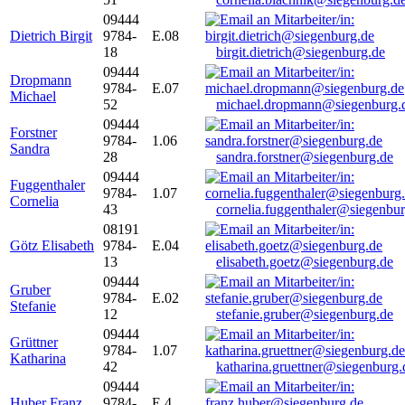
09444
Dietrich Birgit
9784-
E.08
18
birgit.dietrich@siegenburg.de
09444
Dropmann
9784-
E.07
Michael
52
michael.dropmann@siegenburg.
09444
Forstner
9784-
1.06
Sandra
28
sandra.forstner@siegenburg.de
09444
Fuggenthaler
9784-
1.07
Cornelia
43
cornelia.fuggenthaler@siegenbu
08191
Götz Elisabeth
9784-
E.04
13
elisabeth.goetz@siegenburg.de
09444
Gruber
9784-
E.02
Stefanie
12
stefanie.gruber@siegenburg.de
09444
Grüttner
9784-
1.07
Katharina
42
katharina.gruettner@siegenburg.
09444
Huber Franz
9784-
E 4