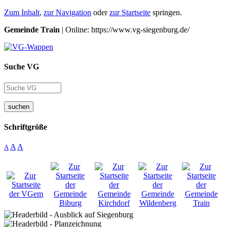
Zum Inhalt
,
zur Navigation
oder
zur Startseite
springen.
Gemeinde Train
| Online: https://www.vg-siegenburg.de/
Suche VG
suchen
Schriftgröße
A
A
A