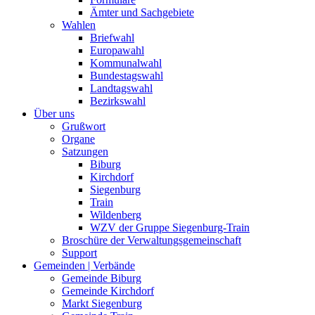
Ämter und Sachgebiete
Wahlen
Briefwahl
Europawahl
Kommunalwahl
Bundestagswahl
Landtagswahl
Bezirkswahl
Über uns
Grußwort
Organe
Satzungen
Biburg
Kirchdorf
Siegenburg
Train
Wildenberg
WZV der Gruppe Siegenburg-Train
Broschüre der Verwaltungsgemeinschaft
Support
Gemeinden | Verbände
Gemeinde Biburg
Gemeinde Kirchdorf
Markt Siegenburg