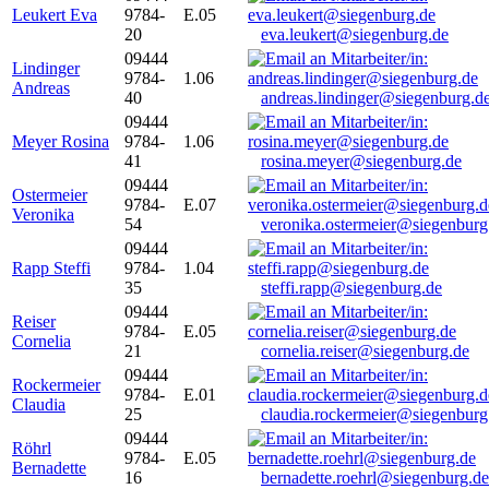
Leukert Eva
9784-
E.05
20
eva.leukert@siegenburg.de
09444
Lindinger
9784-
1.06
Andreas
40
andreas.lindinger@siegenburg.d
09444
Meyer Rosina
9784-
1.06
41
rosina.meyer@siegenburg.de
09444
Ostermeier
9784-
E.07
Veronika
54
veronika.ostermeier@siegenburg
09444
Rapp Steffi
9784-
1.04
35
steffi.rapp@siegenburg.de
09444
Reiser
9784-
E.05
Cornelia
21
cornelia.reiser@siegenburg.de
09444
Rockermeier
9784-
E.01
Claudia
25
claudia.rockermeier@siegenburg
09444
Röhrl
9784-
E.05
Bernadette
16
bernadette.roehrl@siegenburg.de