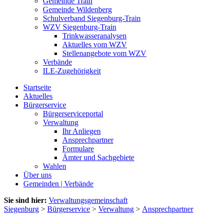
Gemeinde Train
Gemeinde Wildenberg
Schulverband Siegenburg-Train
WZV Siegenburg-Train
Trinkwasseranalysen
Aktuelles vom WZV
Stellenangebote vom WZV
Verbände
ILE-Zugehörigkeit
Startseite
Aktuelles
Bürgerservice
Bürgerserviceportal
Verwaltung
Ihr Anliegen
Ansprechpartner
Formulare
Ämter und Sachgebiete
Wahlen
Über uns
Gemeinden | Verbände
Sie sind hier:
Verwaltungsgemeinschaft
Siegenburg
>
Bürgerservice
>
Verwaltung
>
Ansprechpartner