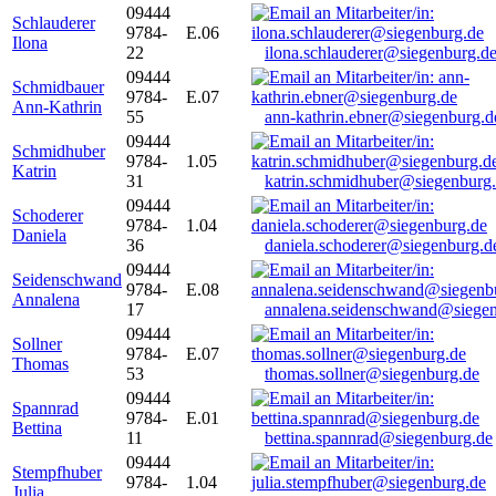
09444
Schlauderer
9784-
E.06
Ilona
22
ilona.schlauderer@siegenburg.d
09444
Schmidbauer
9784-
E.07
Ann-Kathrin
55
ann-kathrin.ebner@siegenburg.d
09444
Schmidhuber
9784-
1.05
Katrin
31
katrin.schmidhuber@siegenburg
09444
Schoderer
9784-
1.04
Daniela
36
daniela.schoderer@siegenburg.d
09444
Seidenschwand
9784-
E.08
Annalena
17
annalena.seidenschwand@siegen
09444
Sollner
9784-
E.07
Thomas
53
thomas.sollner@siegenburg.de
09444
Spannrad
9784-
E.01
Bettina
11
bettina.spannrad@siegenburg.de
09444
Stempfhuber
9784-
1.04
Julia