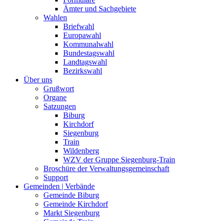
Ämter und Sachgebiete
Wahlen
Briefwahl
Europawahl
Kommunalwahl
Bundestagswahl
Landtagswahl
Bezirkswahl
Über uns
Grußwort
Organe
Satzungen
Biburg
Kirchdorf
Siegenburg
Train
Wildenberg
WZV der Gruppe Siegenburg-Train
Broschüre der Verwaltungsgemeinschaft
Support
Gemeinden | Verbände
Gemeinde Biburg
Gemeinde Kirchdorf
Markt Siegenburg