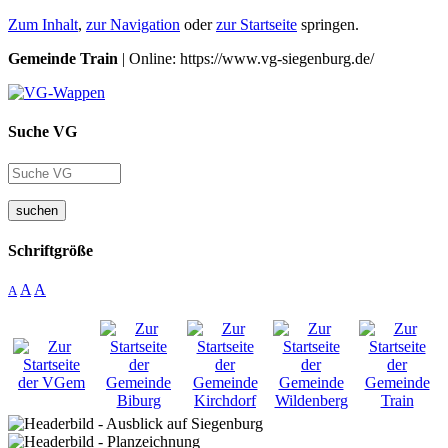
Zum Inhalt
,
zur Navigation
oder
zur Startseite
springen.
Gemeinde Train
| Online: https://www.vg-siegenburg.de/
Suche VG
suchen
Schriftgröße
A
A
A