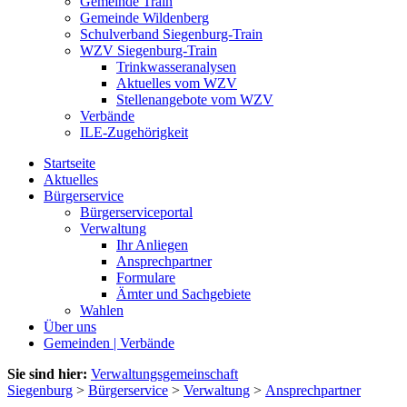
Gemeinde Train
Gemeinde Wildenberg
Schulverband Siegenburg-Train
WZV Siegenburg-Train
Trinkwasseranalysen
Aktuelles vom WZV
Stellenangebote vom WZV
Verbände
ILE-Zugehörigkeit
Startseite
Aktuelles
Bürgerservice
Bürgerserviceportal
Verwaltung
Ihr Anliegen
Ansprechpartner
Formulare
Ämter und Sachgebiete
Wahlen
Über uns
Gemeinden | Verbände
Sie sind hier:
Verwaltungsgemeinschaft
Siegenburg
>
Bürgerservice
>
Verwaltung
>
Ansprechpartner