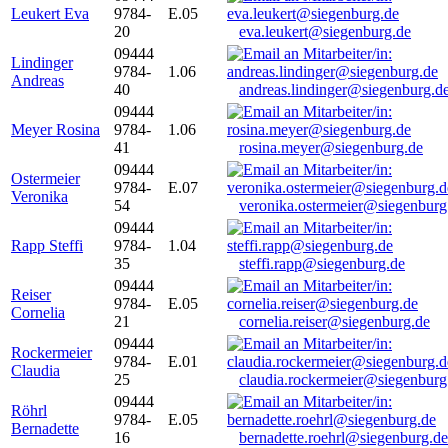
Leukert Eva
9784-
E.05
20
eva.leukert@siegenburg.de
09444
Lindinger
9784-
1.06
Andreas
40
andreas.lindinger@siegenburg.d
09444
Meyer Rosina
9784-
1.06
41
rosina.meyer@siegenburg.de
09444
Ostermeier
9784-
E.07
Veronika
54
veronika.ostermeier@siegenburg
09444
Rapp Steffi
9784-
1.04
35
steffi.rapp@siegenburg.de
09444
Reiser
9784-
E.05
Cornelia
21
cornelia.reiser@siegenburg.de
09444
Rockermeier
9784-
E.01
Claudia
25
claudia.rockermeier@siegenburg
09444
Röhrl
9784-
E.05
Bernadette
16
bernadette.roehrl@siegenburg.de