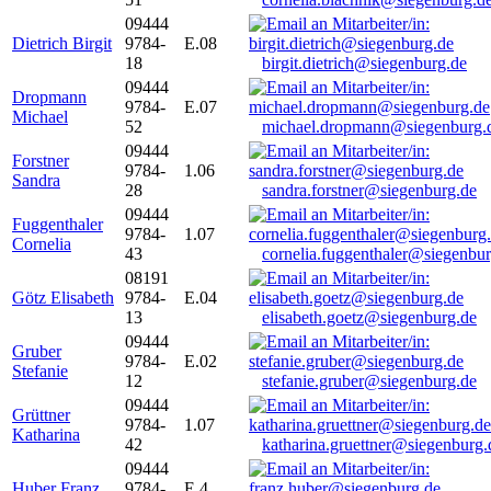
09444
Dietrich Birgit
9784-
E.08
18
birgit.dietrich@siegenburg.de
09444
Dropmann
9784-
E.07
Michael
52
michael.dropmann@siegenburg.
09444
Forstner
9784-
1.06
Sandra
28
sandra.forstner@siegenburg.de
09444
Fuggenthaler
9784-
1.07
Cornelia
43
cornelia.fuggenthaler@siegenbu
08191
Götz Elisabeth
9784-
E.04
13
elisabeth.goetz@siegenburg.de
09444
Gruber
9784-
E.02
Stefanie
12
stefanie.gruber@siegenburg.de
09444
Grüttner
9784-
1.07
Katharina
42
katharina.gruettner@siegenburg.
09444
Huber Franz
9784-
E 4