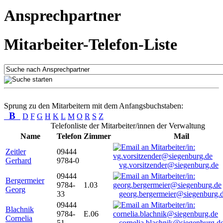
Ansprechpartner
Mitarbeiter-Telefon-Liste
Sprung zu den Mitarbeitern mit dem Anfangsbuchstaben:
B
D
F
G
H
K
L
M
O
R
S
Z
Telefonliste der Mitarbeiter/innen der Verwaltung
Name
Telefon
Zimmer
Mail
Zeitler
09444
Gerhard
9784-0
vg.vorsitzender@siegenburg.de
09444
Bergermeier
9784-
1.03
Georg
33
georg.bergermeier@siegenburg.
09444
Blachnik
9784-
E.06
Cornelia
51
cornelia.blachnik@siegenburg.d