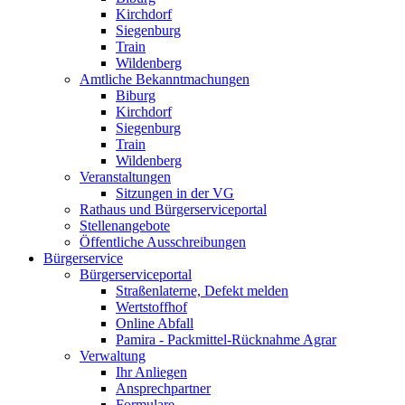
Kirchdorf
Siegenburg
Train
Wildenberg
Amtliche Bekanntmachungen
Biburg
Kirchdorf
Siegenburg
Train
Wildenberg
Veranstaltungen
Sitzungen in der VG
Rathaus und Bürgerserviceportal
Stellenangebote
Öffentliche Ausschreibungen
Bürgerservice
Bürgerserviceportal
Straßenlaterne, Defekt melden
Wertstoffhof
Online Abfall
Pamira - Packmittel-Rücknahme Agrar
Verwaltung
Ihr Anliegen
Ansprechpartner
Formulare