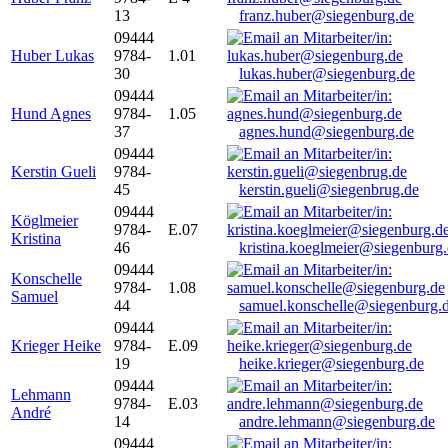
13
franz.huber@siegenburg.de
09444
Huber Lukas
9784-
1.01
30
lukas.huber@siegenburg.de
09444
Hund Agnes
9784-
1.05
37
agnes.hund@siegenburg.de
09444
Kerstin Gueli
9784-
45
kerstin.gueli@siegenbrug.de
09444
Köglmeier
9784-
E.07
Kristina
46
kristina.koeglmeier@siegenburg
09444
Konschelle
9784-
1.08
Samuel
44
samuel.konschelle@siegenburg.
09444
Krieger Heike
9784-
E.09
19
heike.krieger@siegenburg.de
09444
Lehmann
9784-
E.03
André
14
andre.lehmann@siegenburg.de
09444