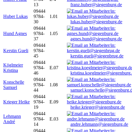
13
franz.huber@siegenburg.de
09444
Huber Lukas
9784-
1.01
30
lukas.huber@siegenburg.de
09444
Hund Agnes
9784-
1.05
37
agnes.hund@siegenburg.de
09444
Kerstin Gueli
9784-
45
kerstin.gueli@siegenbrug.de
09444
Köglmeier
9784-
E.07
Kristina
46
kristina.koeglmeier@siegenburg
09444
Konschelle
9784-
1.08
Samuel
44
samuel.konschelle@siegenburg.
09444
Krieger Heike
9784-
E.09
19
heike.krieger@siegenburg.de
09444
Lehmann
9784-
E.03
André
14
andre.lehmann@siegenburg.de
09444