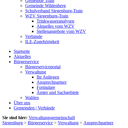
Gemeinde Train
Gemeinde Wildenberg
Schulverband Siegenburg-Train
WZV Siegenburg-Train
Trinkwasseranalysen
Aktuelles vom WZV
Stellenangebote vom WZV
Verbände
ILE-Zugehörigkeit
Startseite
Aktuelles
Bürgerservice
Bürgerserviceportal
Verwaltung
Ihr Anliegen
Ansprechpartner
Formulare
Ämter und Sachgebiete
Wahlen
Über uns
Gemeinden | Verbände
Sie sind hier:
Verwaltungsgemeinschaft
Siegenburg
>
Bürgerservice
>
Verwaltung
>
Ansprechpartner