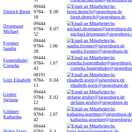
09444
Dietrich Birgit
9784-
E.08
18
birgit.dietrich@siegenburg.de
09444
Dropmann
9784-
E.07
Michael
52
michael.dropmann@siegenburg.
09444
Forstner
9784-
1.06
Sandra
28
sandra.forstner@siegenburg.de
09444
Fuggenthaler
9784-
1.07
Cornelia
43
cornelia.fuggenthaler@siegenbu
08191
Götz Elisabeth
9784-
E.04
13
elisabeth.goetz@siegenburg.de
09444
Gruber
9784-
E.02
Stefanie
12
stefanie.gruber@siegenburg.de
09444
Grüttner
9784-
1.07
Katharina
42
katharina.gruettner@siegenburg.
09444
Huber Franz
9784-
E 4