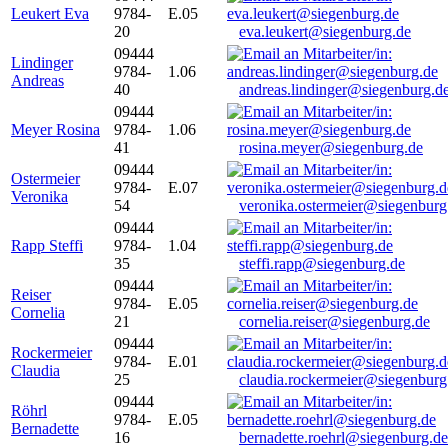
Leukert Eva
9784-
E.05
20
eva.leukert@siegenburg.de
09444
Lindinger
9784-
1.06
Andreas
40
andreas.lindinger@siegenburg.d
09444
Meyer Rosina
9784-
1.06
41
rosina.meyer@siegenburg.de
09444
Ostermeier
9784-
E.07
Veronika
54
veronika.ostermeier@siegenburg
09444
Rapp Steffi
9784-
1.04
35
steffi.rapp@siegenburg.de
09444
Reiser
9784-
E.05
Cornelia
21
cornelia.reiser@siegenburg.de
09444
Rockermeier
9784-
E.01
Claudia
25
claudia.rockermeier@siegenburg
09444
Röhrl
9784-
E.05
Bernadette
16
bernadette.roehrl@siegenburg.de