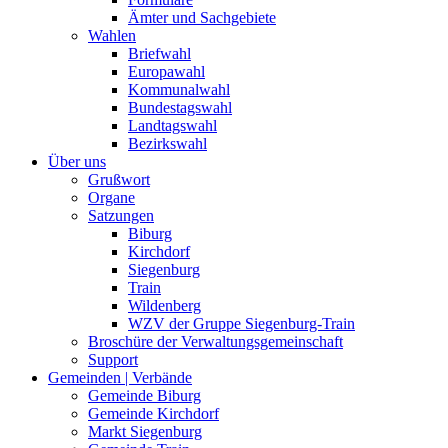
Ämter und Sachgebiete
Wahlen
Briefwahl
Europawahl
Kommunalwahl
Bundestagswahl
Landtagswahl
Bezirkswahl
Über uns
Grußwort
Organe
Satzungen
Biburg
Kirchdorf
Siegenburg
Train
Wildenberg
WZV der Gruppe Siegenburg-Train
Broschüre der Verwaltungsgemeinschaft
Support
Gemeinden | Verbände
Gemeinde Biburg
Gemeinde Kirchdorf
Markt Siegenburg