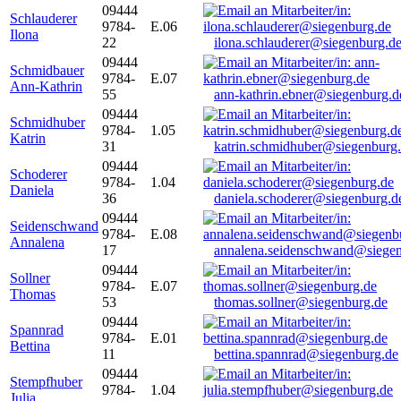
09444
Schlauderer
9784-
E.06
Ilona
22
ilona.schlauderer@siegenburg.d
09444
Schmidbauer
9784-
E.07
Ann-Kathrin
55
ann-kathrin.ebner@siegenburg.d
09444
Schmidhuber
9784-
1.05
Katrin
31
katrin.schmidhuber@siegenburg
09444
Schoderer
9784-
1.04
Daniela
36
daniela.schoderer@siegenburg.d
09444
Seidenschwand
9784-
E.08
Annalena
17
annalena.seidenschwand@siegen
09444
Sollner
9784-
E.07
Thomas
53
thomas.sollner@siegenburg.de
09444
Spannrad
9784-
E.01
Bettina
11
bettina.spannrad@siegenburg.de
09444
Stempfhuber
9784-
1.04
Julia