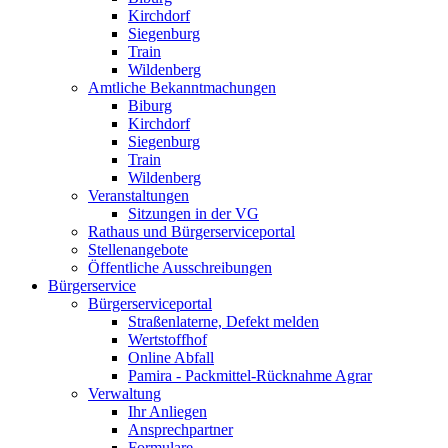
Kirchdorf
Siegenburg
Train
Wildenberg
Amtliche Bekanntmachungen
Biburg
Kirchdorf
Siegenburg
Train
Wildenberg
Veranstaltungen
Sitzungen in der VG
Rathaus und Bürgerserviceportal
Stellenangebote
Öffentliche Ausschreibungen
Bürgerservice
Bürgerserviceportal
Straßenlaterne, Defekt melden
Wertstoffhof
Online Abfall
Pamira - Packmittel-Rücknahme Agrar
Verwaltung
Ihr Anliegen
Ansprechpartner
Formulare