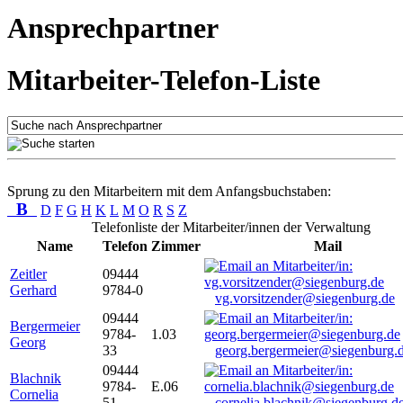
Ansprechpartner
Mitarbeiter-Telefon-Liste
Sprung zu den Mitarbeitern mit dem Anfangsbuchstaben:
B
D
F
G
H
K
L
M
O
R
S
Z
Telefonliste der Mitarbeiter/innen der Verwaltung
Name
Telefon
Zimmer
Mail
Zeitler
09444
Gerhard
9784-0
vg.vorsitzender@siegenburg.de
09444
Bergermeier
9784-
1.03
Georg
33
georg.bergermeier@siegenburg.
09444
Blachnik
9784-
E.06
Cornelia
51
cornelia.blachnik@siegenburg.d