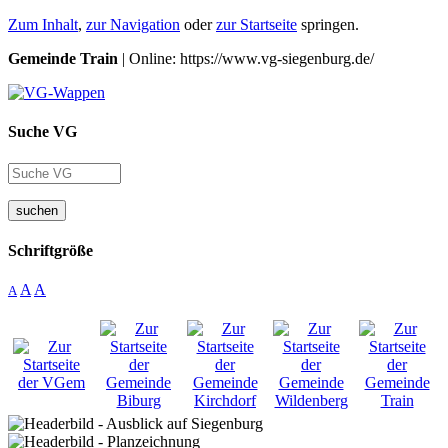
Zum Inhalt
,
zur Navigation
oder
zur Startseite
springen.
Gemeinde Train
| Online: https://www.vg-siegenburg.de/
Suche VG
suchen
Schriftgröße
A
A
A