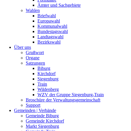
Ämter und Sachgebiete
Wahlen
Briefwahl
Europawahl
Kommunalwahl
Bundestagswahl
Landtagswahl
Bezirkswahl
Über uns
Grußwort
Organe
Satzungen
Biburg
Kirchdorf
Siegenburg
Train
Wildenberg
WZV der Gruppe Siegenburg-Train
Broschüre der Verwaltungsgemeinschaft
Support
Gemeinden | Verbände
Gemeinde Biburg
Gemeinde Kirchdorf
Markt Siegenburg