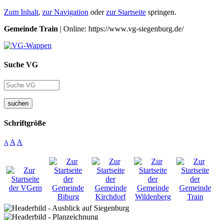
Zum Inhalt
,
zur Navigation
oder
zur Startseite
springen.
Gemeinde Train
| Online: https://www.vg-siegenburg.de/
Suche VG
suchen
Schriftgröße
A
A
A