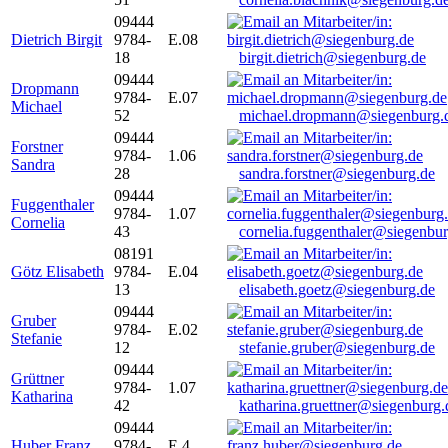
09444
Dietrich Birgit
9784-
E.08
18
birgit.dietrich@siegenburg.de
09444
Dropmann
9784-
E.07
Michael
52
michael.dropmann@siegenburg.
09444
Forstner
9784-
1.06
Sandra
28
sandra.forstner@siegenburg.de
09444
Fuggenthaler
9784-
1.07
Cornelia
43
cornelia.fuggenthaler@siegenbu
08191
Götz Elisabeth
9784-
E.04
13
elisabeth.goetz@siegenburg.de
09444
Gruber
9784-
E.02
Stefanie
12
stefanie.gruber@siegenburg.de
09444
Grüttner
9784-
1.07
Katharina
42
katharina.gruettner@siegenburg.
09444
Huber Franz
9784-
E 4