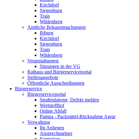
Kirchdorf
Siegenburg
Train
Wildenberg
Amtliche Bekanntmachungen
Biburg
Kirchdorf
Siegenburg
Train
Wildenberg
Veranstaltungen
Sitzungen in der VG
Rathaus und Bürgerserviceportal
Stellenangebote
Öffentliche Ausschreibungen
Bürgerservice
Bürgerserviceportal
Straßenlaterne, Defekt melden
Wertstoffhof
Online Abfall
Pamira - Packmittel-Rücknahme Agrar
Verwaltung
Ihr Anliegen
Ansprechpartner
Formulare