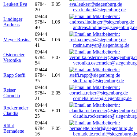
Leukert Eva
9784-
E.05
20
eva.leukert@siegenburg.de
09444
Lindinger
9784-
1.06
Andreas
40
andreas.lindinger@siegenburg.d
09444
Meyer Rosina
9784-
1.06
41
rosina.meyer@siegenburg.de
09444
Ostermeier
9784-
E.07
Veronika
54
veronika.ostermeier@siegenburg
09444
Rapp Steffi
9784-
1.04
35
steffi.rapp@siegenburg.de
09444
Reiser
9784-
E.05
Cornelia
21
cornelia.reiser@siegenburg.de
09444
Rockermeier
9784-
E.01
Claudia
25
claudia.rockermeier@siegenburg
09444
Röhrl
9784-
E.05
Bernadette
16
bernadette.roehrl@siegenburg.de