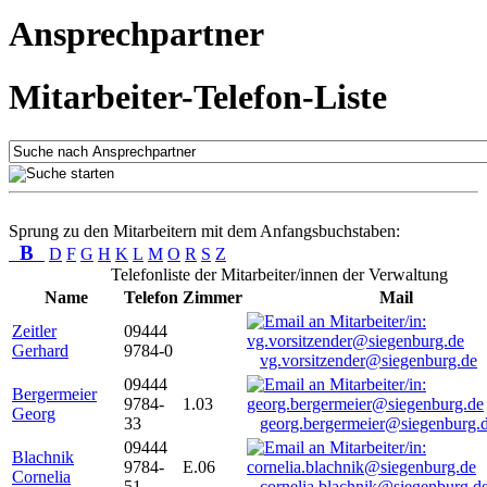
Ansprechpartner
Mitarbeiter-Telefon-Liste
Sprung zu den Mitarbeitern mit dem Anfangsbuchstaben:
B
D
F
G
H
K
L
M
O
R
S
Z
Telefonliste der Mitarbeiter/innen der Verwaltung
Name
Telefon
Zimmer
Mail
Zeitler
09444
Gerhard
9784-0
vg.vorsitzender@siegenburg.de
09444
Bergermeier
9784-
1.03
Georg
33
georg.bergermeier@siegenburg.
09444
Blachnik
9784-
E.06
Cornelia
51
cornelia.blachnik@siegenburg.d