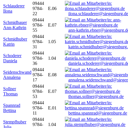
09444
Schlauderer
9784-
E.06
Ilona
22
ilona.schlauderer@siegenburg.d
09444
Schmidbauer
9784-
E.07
Ann-Kathrin
55
ann-kathrin.ebner@siegenburg.d
09444
Schmidhuber
9784-
1.05
Katrin
31
katrin.schmidhuber@siegenburg
09444
Schoderer
9784-
1.04
Daniela
36
daniela.schoderer@siegenburg.d
09444
Seidenschwand
9784-
E.08
Annalena
17
annalena.seidenschwand@siegen
09444
Sollner
9784-
E.07
Thomas
53
thomas.sollner@siegenburg.de
09444
Spannrad
9784-
E.01
Bettina
11
bettina.spannrad@siegenburg.de
09444
Stempfhuber
9784-
1.04
Julia