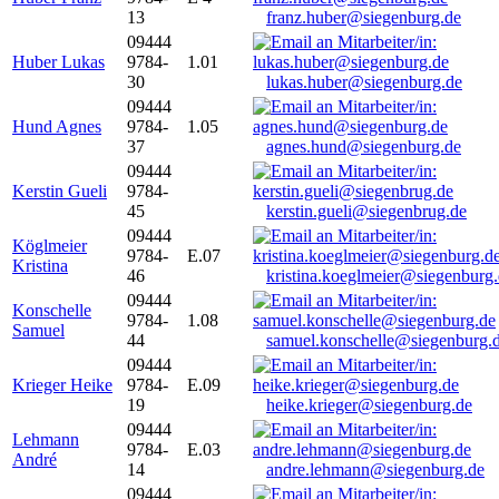
13
franz.huber@siegenburg.de
09444
Huber Lukas
9784-
1.01
30
lukas.huber@siegenburg.de
09444
Hund Agnes
9784-
1.05
37
agnes.hund@siegenburg.de
09444
Kerstin Gueli
9784-
45
kerstin.gueli@siegenbrug.de
09444
Köglmeier
9784-
E.07
Kristina
46
kristina.koeglmeier@siegenburg
09444
Konschelle
9784-
1.08
Samuel
44
samuel.konschelle@siegenburg.
09444
Krieger Heike
9784-
E.09
19
heike.krieger@siegenburg.de
09444
Lehmann
9784-
E.03
André
14
andre.lehmann@siegenburg.de
09444