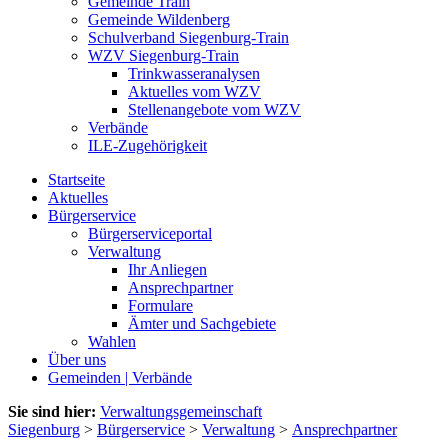
Gemeinde Train
Gemeinde Wildenberg
Schulverband Siegenburg-Train
WZV Siegenburg-Train
Trinkwasseranalysen
Aktuelles vom WZV
Stellenangebote vom WZV
Verbände
ILE-Zugehörigkeit
Startseite
Aktuelles
Bürgerservice
Bürgerserviceportal
Verwaltung
Ihr Anliegen
Ansprechpartner
Formulare
Ämter und Sachgebiete
Wahlen
Über uns
Gemeinden | Verbände
Sie sind hier:
Verwaltungsgemeinschaft
Siegenburg
>
Bürgerservice
>
Verwaltung
>
Ansprechpartner