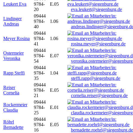
Leukert Eva
9784-
E.05
20
eva.leukert@siegenburg.de
09444
Lindinger
9784-
1.06
Andreas
40
andreas.lindinger@siegenburg.d
09444
Meyer Rosina
9784-
1.06
41
rosina.meyer@siegenburg.de
09444
Ostermeier
9784-
E.07
Veronika
54
veronika.ostermeier@siegenburg
09444
Rapp Steffi
9784-
1.04
35
steffi.rapp@siegenburg.de
09444
Reiser
9784-
E.05
Cornelia
21
cornelia.reiser@siegenburg.de
09444
Rockermeier
9784-
E.01
Claudia
25
claudia.rockermeier@siegenburg
09444
Röhrl
9784-
E.05
Bernadette
16
bernadette.roehrl@siegenburg.de