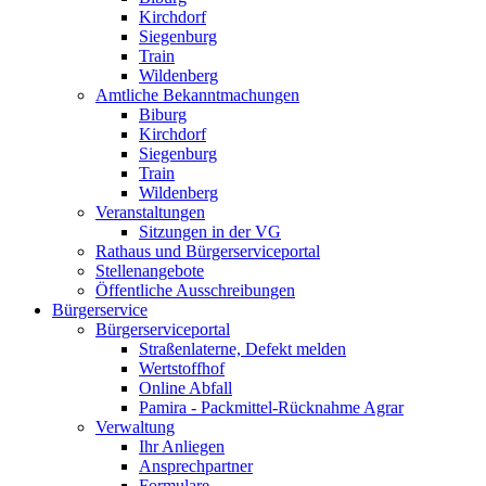
Kirchdorf
Siegenburg
Train
Wildenberg
Amtliche Bekanntmachungen
Biburg
Kirchdorf
Siegenburg
Train
Wildenberg
Veranstaltungen
Sitzungen in der VG
Rathaus und Bürgerserviceportal
Stellenangebote
Öffentliche Ausschreibungen
Bürgerservice
Bürgerserviceportal
Straßenlaterne, Defekt melden
Wertstoffhof
Online Abfall
Pamira - Packmittel-Rücknahme Agrar
Verwaltung
Ihr Anliegen
Ansprechpartner
Formulare