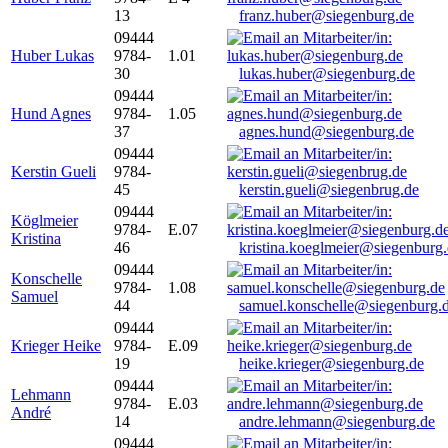
13
franz.huber@siegenburg.de
09444
Huber Lukas
9784-
1.01
30
lukas.huber@siegenburg.de
09444
Hund Agnes
9784-
1.05
37
agnes.hund@siegenburg.de
09444
Kerstin Gueli
9784-
45
kerstin.gueli@siegenbrug.de
09444
Köglmeier
9784-
E.07
Kristina
46
kristina.koeglmeier@siegenburg
09444
Konschelle
9784-
1.08
Samuel
44
samuel.konschelle@siegenburg.
09444
Krieger Heike
9784-
E.09
19
heike.krieger@siegenburg.de
09444
Lehmann
9784-
E.03
André
14
andre.lehmann@siegenburg.de
09444