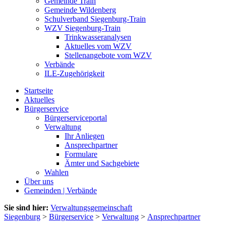
Gemeinde Train
Gemeinde Wildenberg
Schulverband Siegenburg-Train
WZV Siegenburg-Train
Trinkwasseranalysen
Aktuelles vom WZV
Stellenangebote vom WZV
Verbände
ILE-Zugehörigkeit
Startseite
Aktuelles
Bürgerservice
Bürgerserviceportal
Verwaltung
Ihr Anliegen
Ansprechpartner
Formulare
Ämter und Sachgebiete
Wahlen
Über uns
Gemeinden | Verbände
Sie sind hier:
Verwaltungsgemeinschaft
Siegenburg
>
Bürgerservice
>
Verwaltung
>
Ansprechpartner