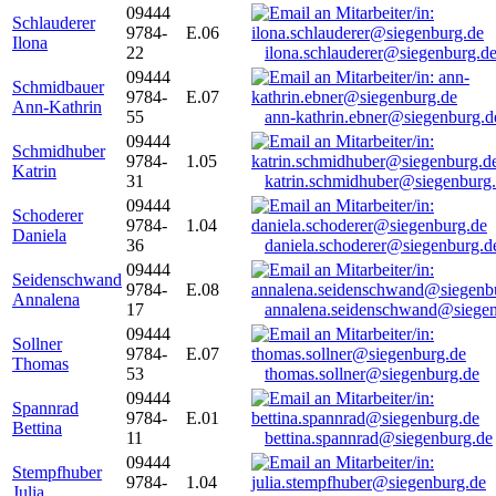
09444
Schlauderer
9784-
E.06
Ilona
22
ilona.schlauderer@siegenburg.d
09444
Schmidbauer
9784-
E.07
Ann-Kathrin
55
ann-kathrin.ebner@siegenburg.d
09444
Schmidhuber
9784-
1.05
Katrin
31
katrin.schmidhuber@siegenburg
09444
Schoderer
9784-
1.04
Daniela
36
daniela.schoderer@siegenburg.d
09444
Seidenschwand
9784-
E.08
Annalena
17
annalena.seidenschwand@siegen
09444
Sollner
9784-
E.07
Thomas
53
thomas.sollner@siegenburg.de
09444
Spannrad
9784-
E.01
Bettina
11
bettina.spannrad@siegenburg.de
09444
Stempfhuber
9784-
1.04
Julia