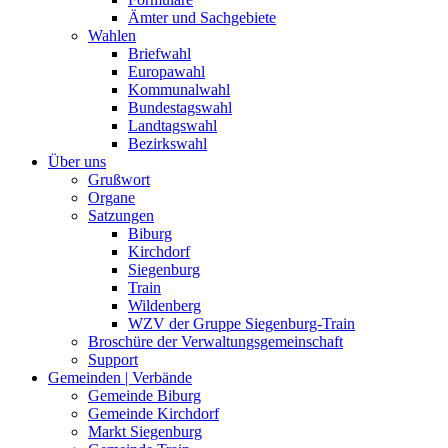
Ämter und Sachgebiete
Wahlen
Briefwahl
Europawahl
Kommunalwahl
Bundestagswahl
Landtagswahl
Bezirkswahl
Über uns
Grußwort
Organe
Satzungen
Biburg
Kirchdorf
Siegenburg
Train
Wildenberg
WZV der Gruppe Siegenburg-Train
Broschüre der Verwaltungsgemeinschaft
Support
Gemeinden | Verbände
Gemeinde Biburg
Gemeinde Kirchdorf
Markt Siegenburg