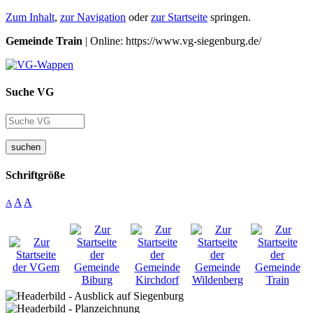
Zum Inhalt
,
zur Navigation
oder
zur Startseite
springen.
Gemeinde Train
| Online: https://www.vg-siegenburg.de/
Suche VG
suchen
Schriftgröße
A
A
A