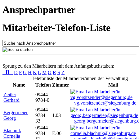
Ansprechpartner
Mitarbeiter-Telefon-Liste
Sprung zu den Mitarbeitern mit dem Anfangsbuchstaben:
B
D
F
G
H
K
L
M
O
R
S
Z
Telefonliste der Mitarbeiter/innen der Verwaltung
Name
Telefon
Zimmer
Mail
Zeitler
09444
Gerhard
9784-0
vg.vorsitzender@siegenburg.de
09444
Bergermeier
9784-
1.03
Georg
33
georg.bergermeier@siegenburg.
09444
Blachnik
9784-
E.06
Cornelia
51
cornelia.blachnik@siegenburg.d