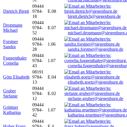
09444
Dietrich Birgit
9784-
E.08
18
birgit.dietrich@siegenburg.de
09444
Dropmann
9784-
E.07
Michael
52
michael.dropmann@siegenburg.
09444
Forstner
9784-
1.06
Sandra
28
sandra.forstner@siegenburg.de
09444
Fuggenthaler
9784-
1.07
Cornelia
43
cornelia.fuggenthaler@siegenbu
08191
Götz Elisabeth
9784-
E.04
13
elisabeth.goetz@siegenburg.de
09444
Gruber
9784-
E.02
Stefanie
12
stefanie.gruber@siegenburg.de
09444
Grüttner
9784-
1.07
Katharina
42
katharina.gruettner@siegenburg.
09444
Huber Franz
9784-
E 4