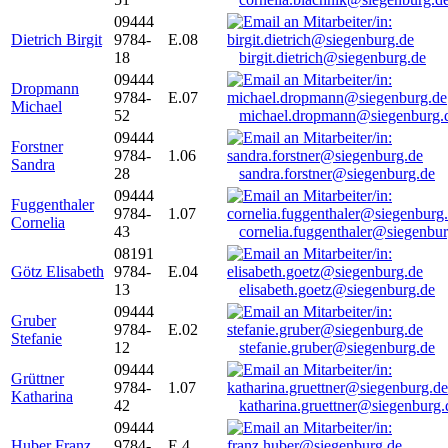
09444
Dietrich Birgit
9784-
E.08
18
birgit.dietrich@siegenburg.de
09444
Dropmann
9784-
E.07
Michael
52
michael.dropmann@siegenburg.
09444
Forstner
9784-
1.06
Sandra
28
sandra.forstner@siegenburg.de
09444
Fuggenthaler
9784-
1.07
Cornelia
43
cornelia.fuggenthaler@siegenbu
08191
Götz Elisabeth
9784-
E.04
13
elisabeth.goetz@siegenburg.de
09444
Gruber
9784-
E.02
Stefanie
12
stefanie.gruber@siegenburg.de
09444
Grüttner
9784-
1.07
Katharina
42
katharina.gruettner@siegenburg.
09444
Huber Franz
9784-
E 4