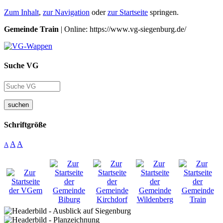
Zum Inhalt
,
zur Navigation
oder
zur Startseite
springen.
Gemeinde Train
| Online: https://www.vg-siegenburg.de/
Suche VG
suchen
Schriftgröße
A
A
A