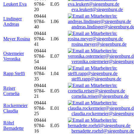
Leukert Eva
9784-
E.05
20
eva.leukert@siegenburg.de
09444
Lindinger
9784-
1.06
Andreas
40
andreas.lindinger@siegenburg.d
09444
Meyer Rosina
9784-
1.06
41
rosina.meyer@siegenburg.de
09444
Ostermeier
9784-
E.07
Veronika
54
veronika.ostermeier@siegenburg
09444
Rapp Steffi
9784-
1.04
35
steffi.rapp@siegenburg.de
09444
Reiser
9784-
E.05
Cornelia
21
cornelia.reiser@siegenburg.de
09444
Rockermeier
9784-
E.01
Claudia
25
claudia.rockermeier@siegenburg
09444
Röhrl
9784-
E.05
Bernadette
16
bernadette.roehrl@siegenburg.de