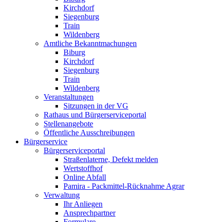
Kirchdorf
Siegenburg
Train
Wildenberg
Amtliche Bekanntmachungen
Biburg
Kirchdorf
Siegenburg
Train
Wildenberg
Veranstaltungen
Sitzungen in der VG
Rathaus und Bürgerserviceportal
Stellenangebote
Öffentliche Ausschreibungen
Bürgerservice
Bürgerserviceportal
Straßenlaterne, Defekt melden
Wertstoffhof
Online Abfall
Pamira - Packmittel-Rücknahme Agrar
Verwaltung
Ihr Anliegen
Ansprechpartner
Formulare