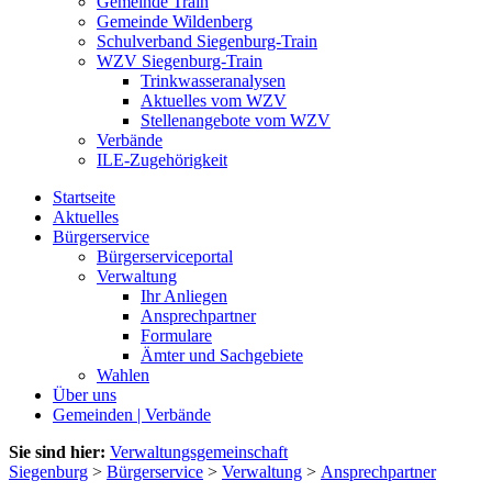
Gemeinde Train
Gemeinde Wildenberg
Schulverband Siegenburg-Train
WZV Siegenburg-Train
Trinkwasseranalysen
Aktuelles vom WZV
Stellenangebote vom WZV
Verbände
ILE-Zugehörigkeit
Startseite
Aktuelles
Bürgerservice
Bürgerserviceportal
Verwaltung
Ihr Anliegen
Ansprechpartner
Formulare
Ämter und Sachgebiete
Wahlen
Über uns
Gemeinden | Verbände
Sie sind hier:
Verwaltungsgemeinschaft
Siegenburg
>
Bürgerservice
>
Verwaltung
>
Ansprechpartner