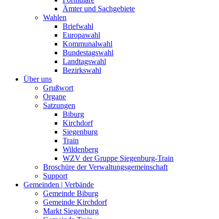
Ämter und Sachgebiete
Wahlen
Briefwahl
Europawahl
Kommunalwahl
Bundestagswahl
Landtagswahl
Bezirkswahl
Über uns
Grußwort
Organe
Satzungen
Biburg
Kirchdorf
Siegenburg
Train
Wildenberg
WZV der Gruppe Siegenburg-Train
Broschüre der Verwaltungsgemeinschaft
Support
Gemeinden | Verbände
Gemeinde Biburg
Gemeinde Kirchdorf
Markt Siegenburg