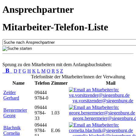
Ansprechpartner
Mitarbeiter-Telefon-Liste
Sprung zu den Mitarbeitern mit dem Anfangsbuchstaben:
B
D
F
G
H
K
L
M
O
R
S
Z
Telefonliste der Mitarbeiter/innen der Verwaltung
Name
Telefon
Zimmer
Mail
Zeitler
09444
Gerhard
9784-0
vg.vorsitzender@siegenburg.de
09444
Bergermeier
9784-
1.03
Georg
33
georg.bergermeier@siegenburg.
09444
Blachnik
9784-
E.06
Cornelia
51
cornelia.blachnik@siegenburg.d