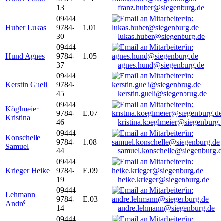
13
franz.huber@siegenburg.de
09444
Huber Lukas
9784-
1.01
30
lukas.huber@siegenburg.de
09444
Hund Agnes
9784-
1.05
37
agnes.hund@siegenburg.de
09444
Kerstin Gueli
9784-
45
kerstin.gueli@siegenbrug.de
09444
Köglmeier
9784-
E.07
Kristina
46
kristina.koeglmeier@siegenburg
09444
Konschelle
9784-
1.08
Samuel
44
samuel.konschelle@siegenburg.
09444
Krieger Heike
9784-
E.09
19
heike.krieger@siegenburg.de
09444
Lehmann
9784-
E.03
André
14
andre.lehmann@siegenburg.de
09444