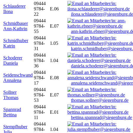
09444
Schlauderer
9784-
E.06
Ilona
22
ilona.schlauderer@siegenburg.d
09444
Schmidbauer
9784-
E.07
Ann-Kathrin
55
ann-kathrin.ebner@siegenburg.d
09444
Schmidhuber
9784-
1.05
Katrin
31
katrin.schmidhuber@siegenburg
09444
Schoderer
9784-
1.04
Daniela
36
daniela.schoderer@siegenburg.d
09444
Seidenschwand
9784-
E.08
Annalena
17
annalena.seidenschwand@siegen
09444
Sollner
9784-
E.07
Thomas
53
thomas.sollner@siegenburg.de
09444
Spannrad
9784-
E.01
Bettina
11
bettina.spannrad@siegenburg.de
09444
Stempfhuber
9784-
1.04
Julia