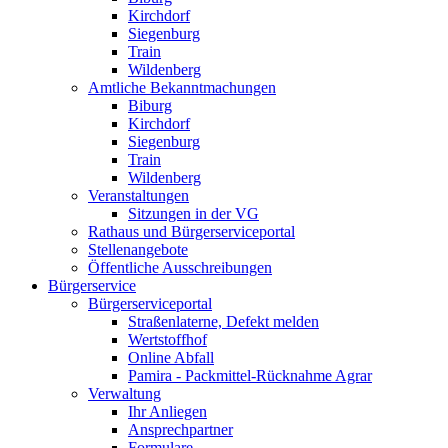
Kirchdorf
Siegenburg
Train
Wildenberg
Amtliche Bekanntmachungen
Biburg
Kirchdorf
Siegenburg
Train
Wildenberg
Veranstaltungen
Sitzungen in der VG
Rathaus und Bürgerserviceportal
Stellenangebote
Öffentliche Ausschreibungen
Bürgerservice
Bürgerserviceportal
Straßenlaterne, Defekt melden
Wertstoffhof
Online Abfall
Pamira - Packmittel-Rücknahme Agrar
Verwaltung
Ihr Anliegen
Ansprechpartner
Formulare