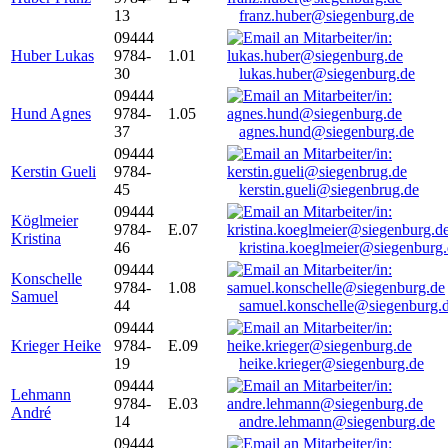
13
franz.huber@siegenburg.de
09444
Huber Lukas
9784-
1.01
30
lukas.huber@siegenburg.de
09444
Hund Agnes
9784-
1.05
37
agnes.hund@siegenburg.de
09444
Kerstin Gueli
9784-
45
kerstin.gueli@siegenbrug.de
09444
Köglmeier
9784-
E.07
Kristina
46
kristina.koeglmeier@siegenburg
09444
Konschelle
9784-
1.08
Samuel
44
samuel.konschelle@siegenburg.
09444
Krieger Heike
9784-
E.09
19
heike.krieger@siegenburg.de
09444
Lehmann
9784-
E.03
André
14
andre.lehmann@siegenburg.de
09444