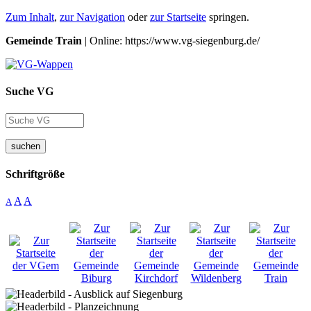
Zum Inhalt
,
zur Navigation
oder
zur Startseite
springen.
Gemeinde Train
| Online: https://www.vg-siegenburg.de/
Suche VG
suchen
Schriftgröße
A
A
A