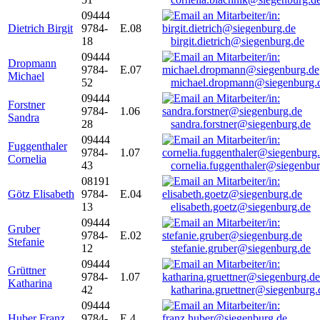
09444
Dietrich Birgit
9784-
E.08
18
birgit.dietrich@siegenburg.de
09444
Dropmann
9784-
E.07
Michael
52
michael.dropmann@siegenburg.
09444
Forstner
9784-
1.06
Sandra
28
sandra.forstner@siegenburg.de
09444
Fuggenthaler
9784-
1.07
Cornelia
43
cornelia.fuggenthaler@siegenbu
08191
Götz Elisabeth
9784-
E.04
13
elisabeth.goetz@siegenburg.de
09444
Gruber
9784-
E.02
Stefanie
12
stefanie.gruber@siegenburg.de
09444
Grüttner
9784-
1.07
Katharina
42
katharina.gruettner@siegenburg.
09444
Huber Franz
9784-
E 4