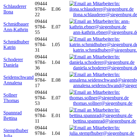
09444
Schlauderer
9784-
E.06
Ilona
22
ilona.schlauderer@siegenburg.d
09444
Schmidbauer
9784-
E.07
Ann-Kathrin
55
ann-kathrin.ebner@siegenburg.d
09444
Schmidhuber
9784-
1.05
Katrin
31
katrin.schmidhuber@siegenburg
09444
Schoderer
9784-
1.04
Daniela
36
daniela.schoderer@siegenburg.d
09444
Seidenschwand
9784-
E.08
Annalena
17
annalena.seidenschwand@siegen
09444
Sollner
9784-
E.07
Thomas
53
thomas.sollner@siegenburg.de
09444
Spannrad
9784-
E.01
Bettina
11
bettina.spannrad@siegenburg.de
09444
Stempfhuber
9784-
1.04
Julia