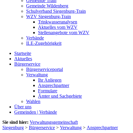
Gemeinde Train
Gemeinde Wildenberg
Schulverband Siegenburg-Train
WZV Siegenburg-Train
Trinkwasseranalysen
Aktuelles vom WZV
Stellenangebote vom WZV
Verbände
ILE-Zugehörigkeit
Startseite
Aktuelles
Bürgerservice
Bürgerserviceportal
Verwaltung
Ihr Anliegen
Ansprechpartner
Formulare
Ämter und Sachgebiete
Wahlen
Über uns
Gemeinden | Verbände
Sie sind hier:
Verwaltungsgemeinschaft
Siegenburg
>
Bürgerservice
>
Verwaltung
>
Ansprechpartner