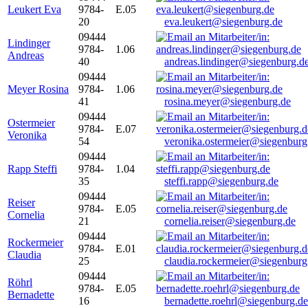
Leukert Eva
9784-
E.05
20
eva.leukert@siegenburg.de
09444
Lindinger
9784-
1.06
Andreas
40
andreas.lindinger@siegenburg.d
09444
Meyer Rosina
9784-
1.06
41
rosina.meyer@siegenburg.de
09444
Ostermeier
9784-
E.07
Veronika
54
veronika.ostermeier@siegenburg
09444
Rapp Steffi
9784-
1.04
35
steffi.rapp@siegenburg.de
09444
Reiser
9784-
E.05
Cornelia
21
cornelia.reiser@siegenburg.de
09444
Rockermeier
9784-
E.01
Claudia
25
claudia.rockermeier@siegenburg
09444
Röhrl
9784-
E.05
Bernadette
16
bernadette.roehrl@siegenburg.de