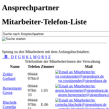
Ansprechpartner
Mitarbeiter-Telefon-Liste
Sprung zu den Mitarbeitern mit dem Anfangsbuchstaben:
B
D
F
G
H
K
L
M
O
R
S
Z
Telefonliste der Mitarbeiter/innen der Verwaltung
Name
Telefon
Zimmer
Mail
Zeitler
09444
Gerhard
9784-0
vg.vorsitzender@siegenburg.de
09444
Bergermeier
9784-
1.03
Georg
33
georg.bergermeier@siegenburg.
09444
Blachnik
9784-
E.06
Cornelia
51
cornelia.blachnik@siegenburg.d