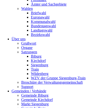
Ämter und Sachgebiete
Wahlen
Briefwahl
Europawahl
Kommunalwahl
Bundestagswahl
Landtagswahl
Bezirkswahl
Über uns
Grußwort
Organe
Satzungen
Biburg
Kirchdorf
Siegenburg
Train
Wildenberg
WZV der Gruppe Siegenburg-Train
Broschüre der Verwaltungsgemeinschaft
Support
Gemeinden | Verbände
Gemeinde Biburg
Gemeinde Kirchdorf
Markt Siegenburg