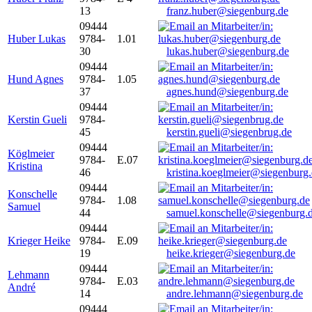
13
franz.huber@siegenburg.de
09444
Huber Lukas
9784-
1.01
30
lukas.huber@siegenburg.de
09444
Hund Agnes
9784-
1.05
37
agnes.hund@siegenburg.de
09444
Kerstin Gueli
9784-
45
kerstin.gueli@siegenbrug.de
09444
Köglmeier
9784-
E.07
Kristina
46
kristina.koeglmeier@siegenburg
09444
Konschelle
9784-
1.08
Samuel
44
samuel.konschelle@siegenburg.
09444
Krieger Heike
9784-
E.09
19
heike.krieger@siegenburg.de
09444
Lehmann
9784-
E.03
André
14
andre.lehmann@siegenburg.de
09444