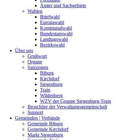
Ämter und Sachgebiete
Wahlen
Briefwahl
Europawahl
Kommunalwahl
Bundestagswahl
Landtagswahl
Bezirkswahl
Über uns
Grußwort
Organe
Satzungen
Biburg
Kirchdorf
Siegenburg
Train
Wildenberg
WZV der Gruppe Siegenburg-Train
Broschüre der Verwaltungsgemeinschaft
Support
Gemeinden | Verbände
Gemeinde Biburg
Gemeinde Kirchdorf
Markt Siegenburg