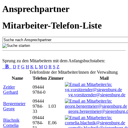
Ansprechpartner
Mitarbeiter-Telefon-Liste
Sprung zu den Mitarbeitern mit dem Anfangsbuchstaben:
B
D
F
G
H
K
L
M
O
R
S
Z
Telefonliste der Mitarbeiter/innen der Verwaltung
Name
Telefon
Zimmer
Mail
Zeitler
09444
Gerhard
9784-0
vg.vorsitzender@siegenburg.de
09444
Bergermeier
9784-
1.03
Georg
33
georg.bergermeier@siegenburg.
09444
Blachnik
9784-
E.06
Cornelia
51
cornelia.blachnik@siegenburg.d