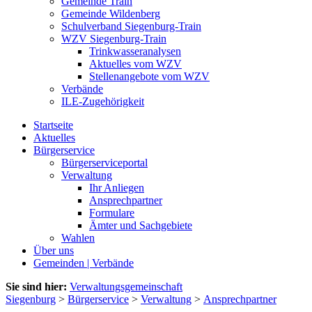
Gemeinde Train
Gemeinde Wildenberg
Schulverband Siegenburg-Train
WZV Siegenburg-Train
Trinkwasseranalysen
Aktuelles vom WZV
Stellenangebote vom WZV
Verbände
ILE-Zugehörigkeit
Startseite
Aktuelles
Bürgerservice
Bürgerserviceportal
Verwaltung
Ihr Anliegen
Ansprechpartner
Formulare
Ämter und Sachgebiete
Wahlen
Über uns
Gemeinden | Verbände
Sie sind hier:
Verwaltungsgemeinschaft
Siegenburg
>
Bürgerservice
>
Verwaltung
>
Ansprechpartner