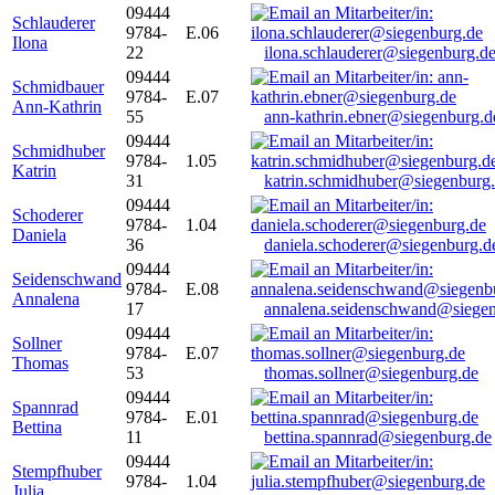
09444
Schlauderer
9784-
E.06
Ilona
22
ilona.schlauderer@siegenburg.d
09444
Schmidbauer
9784-
E.07
Ann-Kathrin
55
ann-kathrin.ebner@siegenburg.d
09444
Schmidhuber
9784-
1.05
Katrin
31
katrin.schmidhuber@siegenburg
09444
Schoderer
9784-
1.04
Daniela
36
daniela.schoderer@siegenburg.d
09444
Seidenschwand
9784-
E.08
Annalena
17
annalena.seidenschwand@siegen
09444
Sollner
9784-
E.07
Thomas
53
thomas.sollner@siegenburg.de
09444
Spannrad
9784-
E.01
Bettina
11
bettina.spannrad@siegenburg.de
09444
Stempfhuber
9784-
1.04
Julia