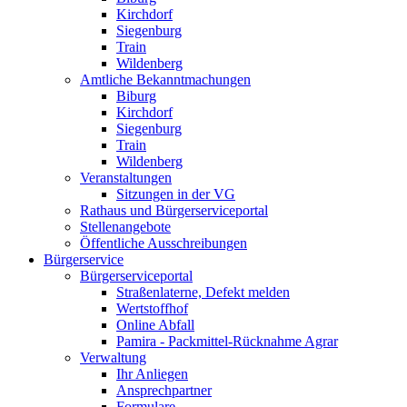
Kirchdorf
Siegenburg
Train
Wildenberg
Amtliche Bekanntmachungen
Biburg
Kirchdorf
Siegenburg
Train
Wildenberg
Veranstaltungen
Sitzungen in der VG
Rathaus und Bürgerserviceportal
Stellenangebote
Öffentliche Ausschreibungen
Bürgerservice
Bürgerserviceportal
Straßenlaterne, Defekt melden
Wertstoffhof
Online Abfall
Pamira - Packmittel-Rücknahme Agrar
Verwaltung
Ihr Anliegen
Ansprechpartner
Formulare