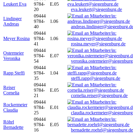
Leukert Eva
9784-
E.05
20
eva.leukert@siegenburg.de
09444
Lindinger
9784-
1.06
Andreas
40
andreas.lindinger@siegenburg.d
09444
Meyer Rosina
9784-
1.06
41
rosina.meyer@siegenburg.de
09444
Ostermeier
9784-
E.07
Veronika
54
veronika.ostermeier@siegenburg
09444
Rapp Steffi
9784-
1.04
35
steffi.rapp@siegenburg.de
09444
Reiser
9784-
E.05
Cornelia
21
cornelia.reiser@siegenburg.de
09444
Rockermeier
9784-
E.01
Claudia
25
claudia.rockermeier@siegenburg
09444
Röhrl
9784-
E.05
Bernadette
16
bernadette.roehrl@siegenburg.de