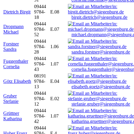
09444
Dietrich Birgit
9784-
E.08
18
birgit.dietrich@siegenburg.de
09444
Dropmann
9784-
E.07
Michael
52
michael.dropmann@siegenburg.
09444
Forstner
9784-
1.06
Sandra
28
sandra.forstner@siegenburg.de
09444
Fuggenthaler
9784-
1.07
Cornelia
43
cornelia.fuggenthaler@siegenbu
08191
Götz Elisabeth
9784-
E.04
13
elisabeth.goetz@siegenburg.de
09444
Gruber
9784-
E.02
Stefanie
12
stefanie.gruber@siegenburg.de
09444
Grüttner
9784-
1.07
Katharina
42
katharina.gruettner@siegenburg.
09444
Huber Franz
9784-
E 4