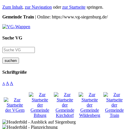
Zum Inhalt
,
zur Navigation
oder
zur Startseite
springen.
Gemeinde Train
| Online: https://www.vg-siegenburg.de/
Suche VG
suchen
Schriftgröße
A
A
A