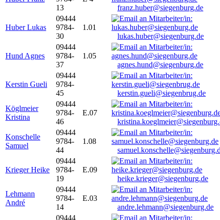
13
franz.huber@siegenburg.de
09444
Huber Lukas
9784-
1.01
30
lukas.huber@siegenburg.de
09444
Hund Agnes
9784-
1.05
37
agnes.hund@siegenburg.de
09444
Kerstin Gueli
9784-
45
kerstin.gueli@siegenbrug.de
09444
Köglmeier
9784-
E.07
Kristina
46
kristina.koeglmeier@siegenburg
09444
Konschelle
9784-
1.08
Samuel
44
samuel.konschelle@siegenburg.
09444
Krieger Heike
9784-
E.09
19
heike.krieger@siegenburg.de
09444
Lehmann
9784-
E.03
André
14
andre.lehmann@siegenburg.de
09444