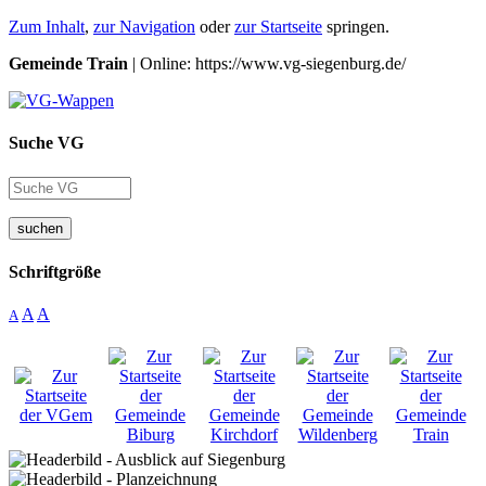
Zum Inhalt
,
zur Navigation
oder
zur Startseite
springen.
Gemeinde Train
| Online: https://www.vg-siegenburg.de/
Suche VG
suchen
Schriftgröße
A
A
A