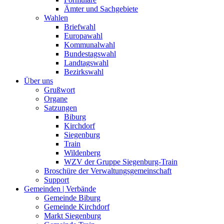
Ämter und Sachgebiete
Wahlen
Briefwahl
Europawahl
Kommunalwahl
Bundestagswahl
Landtagswahl
Bezirkswahl
Über uns
Grußwort
Organe
Satzungen
Biburg
Kirchdorf
Siegenburg
Train
Wildenberg
WZV der Gruppe Siegenburg-Train
Broschüre der Verwaltungsgemeinschaft
Support
Gemeinden | Verbände
Gemeinde Biburg
Gemeinde Kirchdorf
Markt Siegenburg