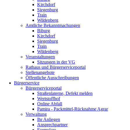
Kirchdorf
Siegenburg
Train
Wildenberg
Amtliche Bekanntmachungen
Biburg
Kirchdorf
Siegenburg
Train
Wildenberg
Veranstaltungen
Sitzungen in der VG
Rathaus und Bürgerserviceportal
Stellenangebote
Öffentliche Ausschreibungen
Bürgerservice
Bürgerserviceportal
Straßenlaterne, Defekt melden
Wertstoffhof
Online Abfall
Pamira - Packmittel-Rücknahme Agrar
Verwaltung
Ihr Anliegen
Ansprechpartner
Formulare