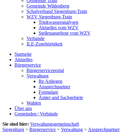
Gemeinde Train
Gemeinde Wildenberg
Schulverband Siegenburg-Train
WZV Siegenburg-Train
Trinkwasseranalysen
Aktuelles vom WZV
Stellenangebote vom WZV
Verbände
ILE-Zugehörigkeit
Startseite
Aktuelles
Bürgerservice
Bürgerserviceportal
Verwaltung
Ihr Anliegen
Ansprechpartner
Formulare
Ämter und Sachgebiete
Wahlen
Über uns
Gemeinden | Verbände
Sie sind hier:
Verwaltungsgemeinschaft
Siegenburg
>
Bürgerservice
>
Verwaltung
>
Ansprechpartner