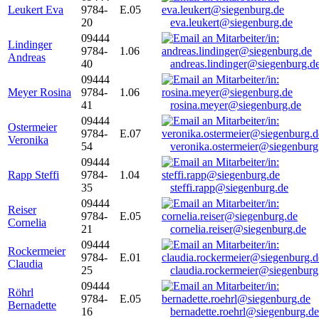
Leukert Eva
9784-
E.05
20
eva.leukert@siegenburg.de
09444
Lindinger
9784-
1.06
Andreas
40
andreas.lindinger@siegenburg.d
09444
Meyer Rosina
9784-
1.06
41
rosina.meyer@siegenburg.de
09444
Ostermeier
9784-
E.07
Veronika
54
veronika.ostermeier@siegenburg
09444
Rapp Steffi
9784-
1.04
35
steffi.rapp@siegenburg.de
09444
Reiser
9784-
E.05
Cornelia
21
cornelia.reiser@siegenburg.de
09444
Rockermeier
9784-
E.01
Claudia
25
claudia.rockermeier@siegenburg
09444
Röhrl
9784-
E.05
Bernadette
16
bernadette.roehrl@siegenburg.de