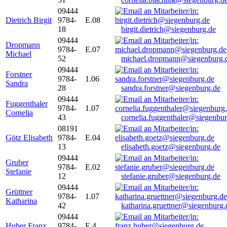
09444
Dietrich Birgit
9784-
E.08
18
birgit.dietrich@siegenburg.de
09444
Dropmann
9784-
E.07
Michael
52
michael.dropmann@siegenburg.
09444
Forstner
9784-
1.06
Sandra
28
sandra.forstner@siegenburg.de
09444
Fuggenthaler
9784-
1.07
Cornelia
43
cornelia.fuggenthaler@siegenbu
08191
Götz Elisabeth
9784-
E.04
13
elisabeth.goetz@siegenburg.de
09444
Gruber
9784-
E.02
Stefanie
12
stefanie.gruber@siegenburg.de
09444
Grüttner
9784-
1.07
Katharina
42
katharina.gruettner@siegenburg.
09444
Huber Franz
9784-
E 4