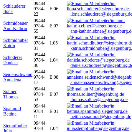
09444
Schlauderer
9784-
E.06
Ilona
22
ilona.schlauderer@siegenburg.d
09444
Schmidbauer
9784-
E.07
Ann-Kathrin
55
ann-kathrin.ebner@siegenburg.d
09444
Schmidhuber
9784-
1.05
Katrin
31
katrin.schmidhuber@siegenburg
09444
Schoderer
9784-
1.04
Daniela
36
daniela.schoderer@siegenburg.d
09444
Seidenschwand
9784-
E.08
Annalena
17
annalena.seidenschwand@siegen
09444
Sollner
9784-
E.07
Thomas
53
thomas.sollner@siegenburg.de
09444
Spannrad
9784-
E.01
Bettina
11
bettina.spannrad@siegenburg.de
09444
Stempfhuber
9784-
1.04
Julia