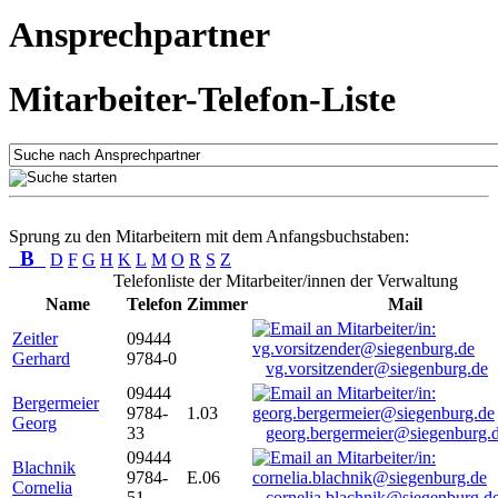
Ansprechpartner
Mitarbeiter-Telefon-Liste
Sprung zu den Mitarbeitern mit dem Anfangsbuchstaben:
B
D
F
G
H
K
L
M
O
R
S
Z
Telefonliste der Mitarbeiter/innen der Verwaltung
Name
Telefon
Zimmer
Mail
Zeitler
09444
Gerhard
9784-0
vg.vorsitzender@siegenburg.de
09444
Bergermeier
9784-
1.03
Georg
33
georg.bergermeier@siegenburg.
09444
Blachnik
9784-
E.06
Cornelia
51
cornelia.blachnik@siegenburg.d