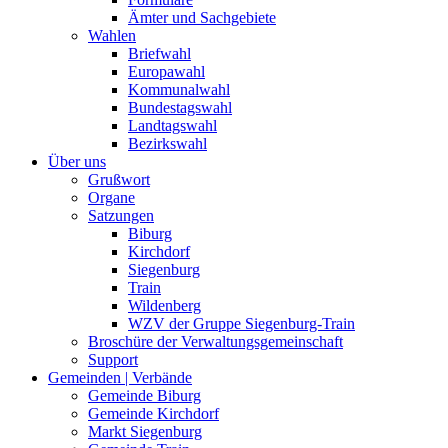
Ämter und Sachgebiete
Wahlen
Briefwahl
Europawahl
Kommunalwahl
Bundestagswahl
Landtagswahl
Bezirkswahl
Über uns
Grußwort
Organe
Satzungen
Biburg
Kirchdorf
Siegenburg
Train
Wildenberg
WZV der Gruppe Siegenburg-Train
Broschüre der Verwaltungsgemeinschaft
Support
Gemeinden | Verbände
Gemeinde Biburg
Gemeinde Kirchdorf
Markt Siegenburg