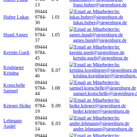
13
franz.huber@siegenburg.de
09444
Huber Lukas
9784-
1.01
30
lukas.huber@siegenburg.de
09444
Hund Agnes
9784-
1.05
37
agnes.hund@siegenburg.de
09444
Kerstin Gueli
9784-
45
kerstin.gueli@siegenbrug.de
09444
Köglmeier
9784-
E.07
Kristina
46
kristina.koeglmeier@siegenburg
09444
Konschelle
9784-
1.08
Samuel
44
samuel.konschelle@siegenburg.
09444
Krieger Heike
9784-
E.09
19
heike.krieger@siegenburg.de
09444
Lehmann
9784-
E.03
André
14
andre.lehmann@siegenburg.de
09444