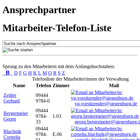
Ansprechpartner
Mitarbeiter-Telefon-Liste
Sprung zu den Mitarbeitern mit dem Anfangsbuchstaben:
B
D
F
G
H
K
L
M
O
R
S
Z
Telefonliste der Mitarbeiter/innen der Verwaltung
Name
Telefon
Zimmer
Mail
Zeitler
09444
Gerhard
9784-0
vg.vorsitzender@siegenburg.de
09444
Bergermeier
9784-
1.03
Georg
33
georg.bergermeier@siegenburg.
09444
Blachnik
9784-
E.06
Cornelia
51
cornelia.blachnik@siegenburg.d