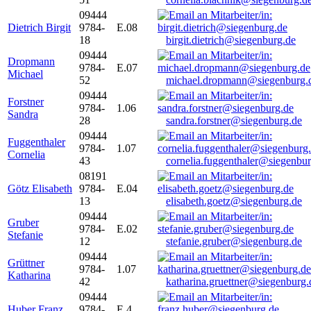
09444
Dietrich Birgit
9784-
E.08
18
birgit.dietrich@siegenburg.de
09444
Dropmann
9784-
E.07
Michael
52
michael.dropmann@siegenburg.
09444
Forstner
9784-
1.06
Sandra
28
sandra.forstner@siegenburg.de
09444
Fuggenthaler
9784-
1.07
Cornelia
43
cornelia.fuggenthaler@siegenbu
08191
Götz Elisabeth
9784-
E.04
13
elisabeth.goetz@siegenburg.de
09444
Gruber
9784-
E.02
Stefanie
12
stefanie.gruber@siegenburg.de
09444
Grüttner
9784-
1.07
Katharina
42
katharina.gruettner@siegenburg.
09444
Huber Franz
9784-
E 4