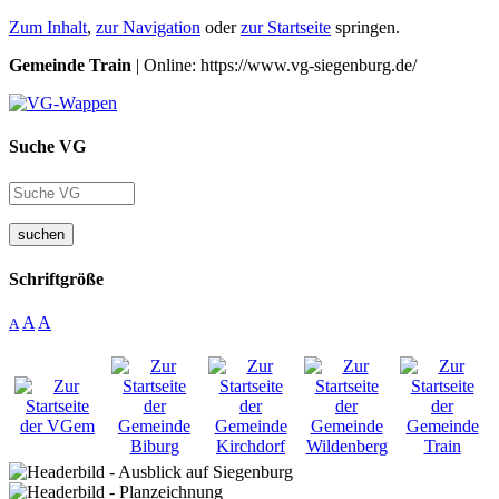
Zum Inhalt
,
zur Navigation
oder
zur Startseite
springen.
Gemeinde Train
| Online: https://www.vg-siegenburg.de/
Suche VG
suchen
Schriftgröße
A
A
A