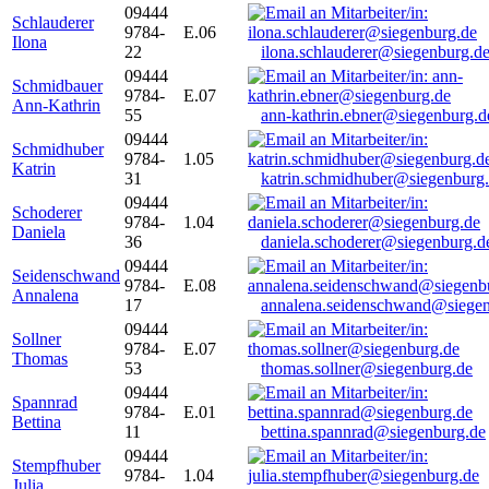
09444
Schlauderer
9784-
E.06
Ilona
22
ilona.schlauderer@siegenburg.d
09444
Schmidbauer
9784-
E.07
Ann-Kathrin
55
ann-kathrin.ebner@siegenburg.d
09444
Schmidhuber
9784-
1.05
Katrin
31
katrin.schmidhuber@siegenburg
09444
Schoderer
9784-
1.04
Daniela
36
daniela.schoderer@siegenburg.d
09444
Seidenschwand
9784-
E.08
Annalena
17
annalena.seidenschwand@siegen
09444
Sollner
9784-
E.07
Thomas
53
thomas.sollner@siegenburg.de
09444
Spannrad
9784-
E.01
Bettina
11
bettina.spannrad@siegenburg.de
09444
Stempfhuber
9784-
1.04
Julia