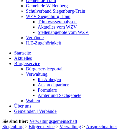
Gemeinde Train
Gemeinde Wildenberg
Schulverband Siegenburg-Train
WZV Siegenburg-Train
Trinkwasseranalysen
Aktuelles vom WZV
Stellenangebote vom WZV
Verbände
ILE-Zugehörigkeit
Startseite
Aktuelles
Bürgerservice
Bürgerserviceportal
Verwaltung
Ihr Anliegen
Ansprechpartner
Formulare
Ämter und Sachgebiete
Wahlen
Über uns
Gemeinden | Verbände
Sie sind hier:
Verwaltungsgemeinschaft
Siegenburg
>
Bürgerservice
>
Verwaltung
>
Ansprechpartner