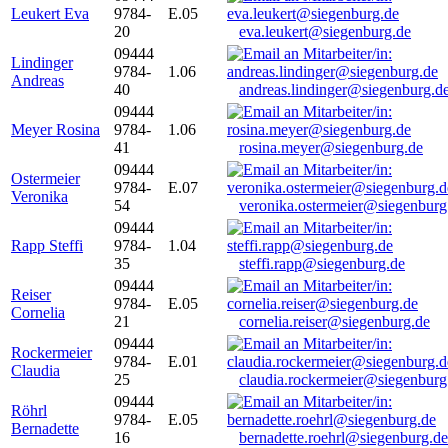
Leukert Eva
9784-
E.05
20
eva.leukert@siegenburg.de
09444
Lindinger
9784-
1.06
Andreas
40
andreas.lindinger@siegenburg.d
09444
Meyer Rosina
9784-
1.06
41
rosina.meyer@siegenburg.de
09444
Ostermeier
9784-
E.07
Veronika
54
veronika.ostermeier@siegenburg
09444
Rapp Steffi
9784-
1.04
35
steffi.rapp@siegenburg.de
09444
Reiser
9784-
E.05
Cornelia
21
cornelia.reiser@siegenburg.de
09444
Rockermeier
9784-
E.01
Claudia
25
claudia.rockermeier@siegenburg
09444
Röhrl
9784-
E.05
Bernadette
16
bernadette.roehrl@siegenburg.de