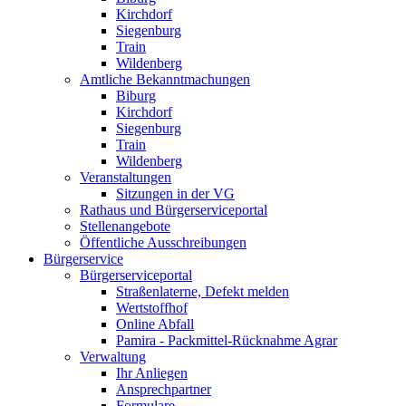
Kirchdorf
Siegenburg
Train
Wildenberg
Amtliche Bekanntmachungen
Biburg
Kirchdorf
Siegenburg
Train
Wildenberg
Veranstaltungen
Sitzungen in der VG
Rathaus und Bürgerserviceportal
Stellenangebote
Öffentliche Ausschreibungen
Bürgerservice
Bürgerserviceportal
Straßenlaterne, Defekt melden
Wertstoffhof
Online Abfall
Pamira - Packmittel-Rücknahme Agrar
Verwaltung
Ihr Anliegen
Ansprechpartner
Formulare