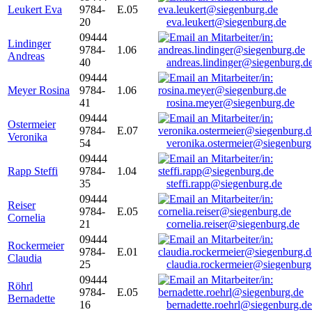
Leukert Eva
9784-
E.05
20
eva.leukert@siegenburg.de
09444
Lindinger
9784-
1.06
Andreas
40
andreas.lindinger@siegenburg.d
09444
Meyer Rosina
9784-
1.06
41
rosina.meyer@siegenburg.de
09444
Ostermeier
9784-
E.07
Veronika
54
veronika.ostermeier@siegenburg
09444
Rapp Steffi
9784-
1.04
35
steffi.rapp@siegenburg.de
09444
Reiser
9784-
E.05
Cornelia
21
cornelia.reiser@siegenburg.de
09444
Rockermeier
9784-
E.01
Claudia
25
claudia.rockermeier@siegenburg
09444
Röhrl
9784-
E.05
Bernadette
16
bernadette.roehrl@siegenburg.de