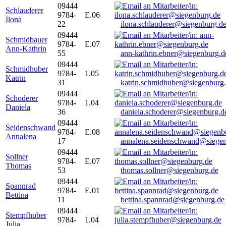
09444
Schlauderer
9784-
E.06
Ilona
22
ilona.schlauderer@siegenburg.d
09444
Schmidbauer
9784-
E.07
Ann-Kathrin
55
ann-kathrin.ebner@siegenburg.d
09444
Schmidhuber
9784-
1.05
Katrin
31
katrin.schmidhuber@siegenburg
09444
Schoderer
9784-
1.04
Daniela
36
daniela.schoderer@siegenburg.d
09444
Seidenschwand
9784-
E.08
Annalena
17
annalena.seidenschwand@siegen
09444
Sollner
9784-
E.07
Thomas
53
thomas.sollner@siegenburg.de
09444
Spannrad
9784-
E.01
Bettina
11
bettina.spannrad@siegenburg.de
09444
Stempfhuber
9784-
1.04
Julia