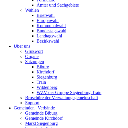
Ämter und Sachgebiete
Wahlen
Briefwahl
Europawahl
Kommunalwahl
Bundestagswahl
Landtagswahl
Bezirkswahl
Über uns
Grußwort
Organe
Satzungen
Biburg
Kirchdorf
Siegenburg
Train
Wildenberg
WZV der Gruppe Siegenburg-Train
Broschüre der Verwaltungsgemeinschaft
Support
Gemeinden | Verbände
Gemeinde Biburg
Gemeinde Kirchdorf
Markt Siegenburg