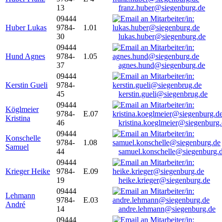
13
franz.huber@siegenburg.de
09444
Huber Lukas
9784-
1.01
30
lukas.huber@siegenburg.de
09444
Hund Agnes
9784-
1.05
37
agnes.hund@siegenburg.de
09444
Kerstin Gueli
9784-
45
kerstin.gueli@siegenbrug.de
09444
Köglmeier
9784-
E.07
Kristina
46
kristina.koeglmeier@siegenburg
09444
Konschelle
9784-
1.08
Samuel
44
samuel.konschelle@siegenburg.
09444
Krieger Heike
9784-
E.09
19
heike.krieger@siegenburg.de
09444
Lehmann
9784-
E.03
André
14
andre.lehmann@siegenburg.de
09444