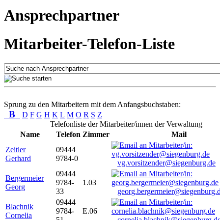
Ansprechpartner
Mitarbeiter-Telefon-Liste
Sprung zu den Mitarbeitern mit dem Anfangsbuchstaben:
B
D
F
G
H
K
L
M
O
R
S
Z
Telefonliste der Mitarbeiter/innen der Verwaltung
Name
Telefon
Zimmer
Mail
Zeitler
09444
Gerhard
9784-0
vg.vorsitzender@siegenburg.de
09444
Bergermeier
9784-
1.03
Georg
33
georg.bergermeier@siegenburg.
09444
Blachnik
9784-
E.06
Cornelia
51
cornelia.blachnik@siegenburg.d