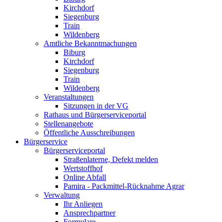
Kirchdorf
Siegenburg
Train
Wildenberg
Amtliche Bekanntmachungen
Biburg
Kirchdorf
Siegenburg
Train
Wildenberg
Veranstaltungen
Sitzungen in der VG
Rathaus und Bürgerserviceportal
Stellenangebote
Öffentliche Ausschreibungen
Bürgerservice
Bürgerserviceportal
Straßenlaterne, Defekt melden
Wertstoffhof
Online Abfall
Pamira - Packmittel-Rücknahme Agrar
Verwaltung
Ihr Anliegen
Ansprechpartner
Formulare