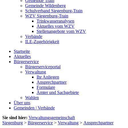
Gemeinde Train
Gemeinde Wildenberg
Schulverband Siegenburg-Train
WZV Siegenburg-Train
Trinkwasseranalysen
Aktuelles vom WZV
Stellenangebote vom WZV
Verbände
ILE-Zugehörigkeit
Startseite
Aktuelles
Bürgerservice
Bürgerserviceportal
Verwaltung
Ihr Anliegen
Ansprechpartner
Formulare
Ämter und Sachgebiete
Wahlen
Über uns
Gemeinden | Verbände
Sie sind hier:
Verwaltungsgemeinschaft
Siegenburg
>
Bürgerservice
>
Verwaltung
>
Ansprechpartner