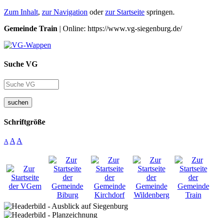
Zum Inhalt
,
zur Navigation
oder
zur Startseite
springen.
Gemeinde Train
| Online: https://www.vg-siegenburg.de/
Suche VG
suchen
Schriftgröße
A
A
A