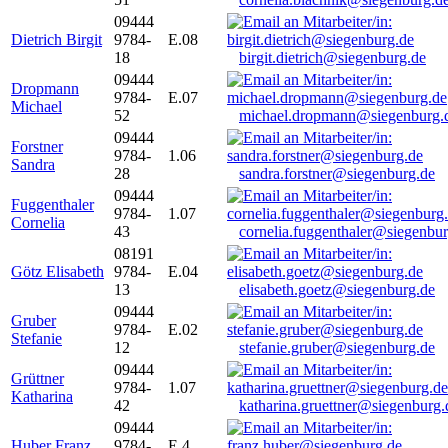
09444
Dietrich Birgit
9784-
E.08
18
birgit.dietrich@siegenburg.de
09444
Dropmann
9784-
E.07
Michael
52
michael.dropmann@siegenburg.
09444
Forstner
9784-
1.06
Sandra
28
sandra.forstner@siegenburg.de
09444
Fuggenthaler
9784-
1.07
Cornelia
43
cornelia.fuggenthaler@siegenbu
08191
Götz Elisabeth
9784-
E.04
13
elisabeth.goetz@siegenburg.de
09444
Gruber
9784-
E.02
Stefanie
12
stefanie.gruber@siegenburg.de
09444
Grüttner
9784-
1.07
Katharina
42
katharina.gruettner@siegenburg.
09444
Huber Franz
9784-
E 4