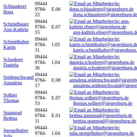
09444
Schlauderer
9784-
E.06
Ilona
22
ilona.schlauderer@siegenburg.d
09444
Schmidbauer
9784-
E.07
Ann-Kathrin
55
ann-kathrin.ebner@siegenburg.d
09444
Schmidhuber
9784-
1.05
Katrin
31
katrin.schmidhuber@siegenburg
09444
Schoderer
9784-
1.04
Daniela
36
daniela.schoderer@siegenburg.d
09444
Seidenschwand
9784-
E.08
Annalena
17
annalena.seidenschwand@siegen
09444
Sollner
9784-
E.07
Thomas
53
thomas.sollner@siegenburg.de
09444
Spannrad
9784-
E.01
Bettina
11
bettina.spannrad@siegenburg.de
09444
Stempfhuber
9784-
1.04
Julia