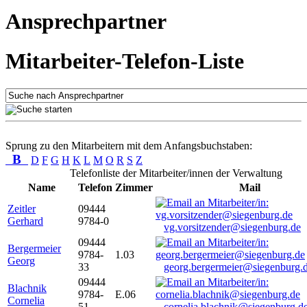
Ansprechpartner
Mitarbeiter-Telefon-Liste
Sprung zu den Mitarbeitern mit dem Anfangsbuchstaben:
B
D
F
G
H
K
L
M
O
R
S
Z
Telefonliste der Mitarbeiter/innen der Verwaltung
Name
Telefon
Zimmer
Mail
Zeitler
09444
Gerhard
9784-0
vg.vorsitzender@siegenburg.de
09444
Bergermeier
9784-
1.03
Georg
33
georg.bergermeier@siegenburg.
09444
Blachnik
9784-
E.06
Cornelia
51
cornelia.blachnik@siegenburg.d