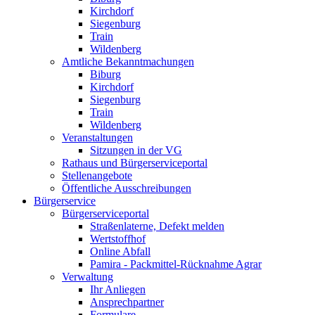
Kirchdorf
Siegenburg
Train
Wildenberg
Amtliche Bekanntmachungen
Biburg
Kirchdorf
Siegenburg
Train
Wildenberg
Veranstaltungen
Sitzungen in der VG
Rathaus und Bürgerserviceportal
Stellenangebote
Öffentliche Ausschreibungen
Bürgerservice
Bürgerserviceportal
Straßenlaterne, Defekt melden
Wertstoffhof
Online Abfall
Pamira - Packmittel-Rücknahme Agrar
Verwaltung
Ihr Anliegen
Ansprechpartner
Formulare