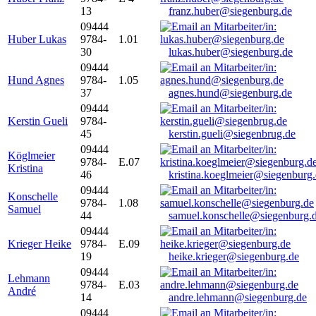
13
franz.huber@siegenburg.de
09444
Huber Lukas
9784-
1.01
30
lukas.huber@siegenburg.de
09444
Hund Agnes
9784-
1.05
37
agnes.hund@siegenburg.de
09444
Kerstin Gueli
9784-
45
kerstin.gueli@siegenbrug.de
09444
Köglmeier
9784-
E.07
Kristina
46
kristina.koeglmeier@siegenburg
09444
Konschelle
9784-
1.08
Samuel
44
samuel.konschelle@siegenburg.
09444
Krieger Heike
9784-
E.09
19
heike.krieger@siegenburg.de
09444
Lehmann
9784-
E.03
André
14
andre.lehmann@siegenburg.de
09444