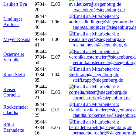
Leukert Eva
9784-
E.05
20
eva.leukert@siegenburg.de
09444
Lindinger
9784-
1.06
Andreas
40
andreas.lindinger@siegenburg.d
09444
Meyer Rosina
9784-
1.06
41
rosina.meyer@siegenburg.de
09444
Ostermeier
9784-
E.07
Veronika
54
veronika.ostermeier@siegenburg
09444
Rapp Steffi
9784-
1.04
35
steffi.rapp@siegenburg.de
09444
Reiser
9784-
E.05
Cornelia
21
cornelia.reiser@siegenburg.de
09444
Rockermeier
9784-
E.01
Claudia
25
claudia.rockermeier@siegenburg
09444
Röhrl
9784-
E.05
Bernadette
16
bernadette.roehrl@siegenburg.de