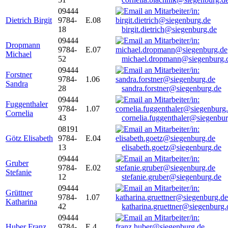
09444
Dietrich Birgit
9784-
E.08
18
birgit.dietrich@siegenburg.de
09444
Dropmann
9784-
E.07
Michael
52
michael.dropmann@siegenburg.
09444
Forstner
9784-
1.06
Sandra
28
sandra.forstner@siegenburg.de
09444
Fuggenthaler
9784-
1.07
Cornelia
43
cornelia.fuggenthaler@siegenbu
08191
Götz Elisabeth
9784-
E.04
13
elisabeth.goetz@siegenburg.de
09444
Gruber
9784-
E.02
Stefanie
12
stefanie.gruber@siegenburg.de
09444
Grüttner
9784-
1.07
Katharina
42
katharina.gruettner@siegenburg.
09444
Huber Franz
9784-
E 4