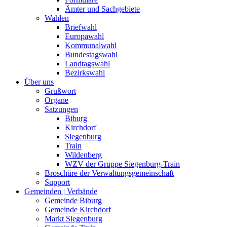
Ämter und Sachgebiete
Wahlen
Briefwahl
Europawahl
Kommunalwahl
Bundestagswahl
Landtagswahl
Bezirkswahl
Über uns
Grußwort
Organe
Satzungen
Biburg
Kirchdorf
Siegenburg
Train
Wildenberg
WZV der Gruppe Siegenburg-Train
Broschüre der Verwaltungsgemeinschaft
Support
Gemeinden | Verbände
Gemeinde Biburg
Gemeinde Kirchdorf
Markt Siegenburg