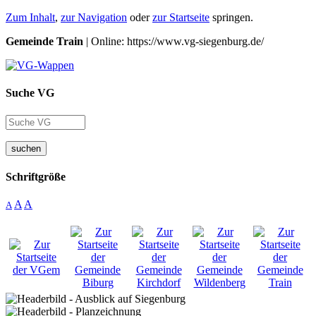
Zum Inhalt
,
zur Navigation
oder
zur Startseite
springen.
Gemeinde Train
| Online: https://www.vg-siegenburg.de/
Suche VG
suchen
Schriftgröße
A
A
A