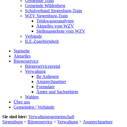
Gemeinde Train
Gemeinde Wildenberg
Schulverband Siegenburg-Train
WZV Siegenburg-Train
Trinkwasseranalysen
Aktuelles vom WZV
Stellenangebote vom WZV
Verbände
ILE-Zugehörigkeit
Startseite
Aktuelles
Bürgerservice
Bürgerserviceportal
Verwaltung
Ihr Anliegen
Ansprechpartner
Formulare
Ämter und Sachgebiete
Wahlen
Über uns
Gemeinden | Verbände
Sie sind hier:
Verwaltungsgemeinschaft
Siegenburg
>
Bürgerservice
>
Verwaltung
>
Ansprechpartner