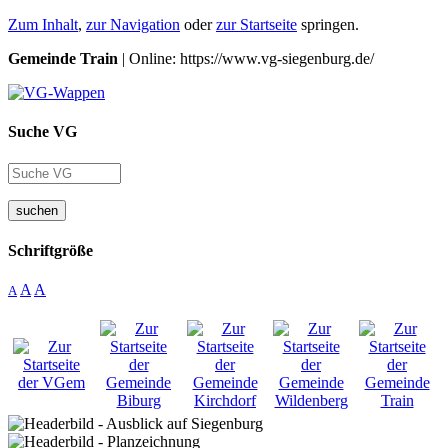
Zum Inhalt
,
zur Navigation
oder
zur Startseite
springen.
Gemeinde Train
| Online: https://www.vg-siegenburg.de/
Suche VG
suchen
Schriftgröße
A
A
A