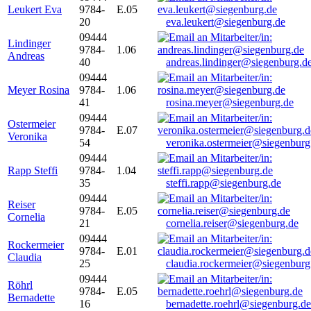
Leukert Eva
9784-
E.05
20
eva.leukert@siegenburg.de
09444
Lindinger
9784-
1.06
Andreas
40
andreas.lindinger@siegenburg.d
09444
Meyer Rosina
9784-
1.06
41
rosina.meyer@siegenburg.de
09444
Ostermeier
9784-
E.07
Veronika
54
veronika.ostermeier@siegenburg
09444
Rapp Steffi
9784-
1.04
35
steffi.rapp@siegenburg.de
09444
Reiser
9784-
E.05
Cornelia
21
cornelia.reiser@siegenburg.de
09444
Rockermeier
9784-
E.01
Claudia
25
claudia.rockermeier@siegenburg
09444
Röhrl
9784-
E.05
Bernadette
16
bernadette.roehrl@siegenburg.de