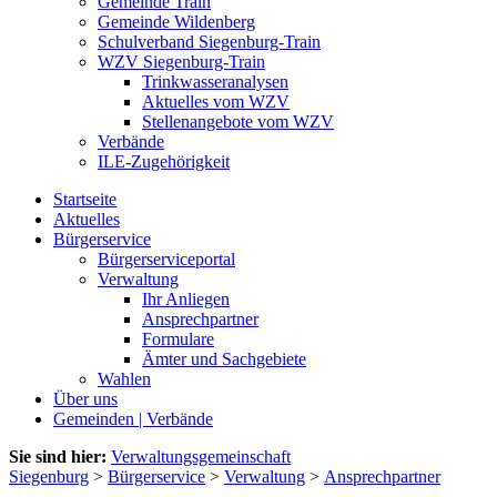
Gemeinde Train
Gemeinde Wildenberg
Schulverband Siegenburg-Train
WZV Siegenburg-Train
Trinkwasseranalysen
Aktuelles vom WZV
Stellenangebote vom WZV
Verbände
ILE-Zugehörigkeit
Startseite
Aktuelles
Bürgerservice
Bürgerserviceportal
Verwaltung
Ihr Anliegen
Ansprechpartner
Formulare
Ämter und Sachgebiete
Wahlen
Über uns
Gemeinden | Verbände
Sie sind hier:
Verwaltungsgemeinschaft
Siegenburg
>
Bürgerservice
>
Verwaltung
>
Ansprechpartner