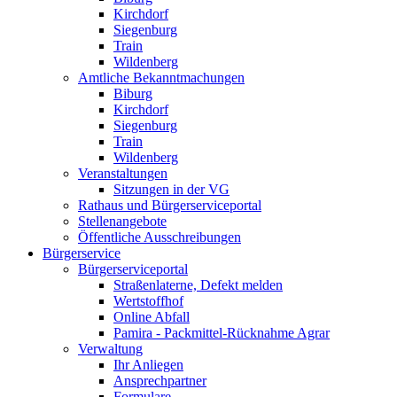
Kirchdorf
Siegenburg
Train
Wildenberg
Amtliche Bekanntmachungen
Biburg
Kirchdorf
Siegenburg
Train
Wildenberg
Veranstaltungen
Sitzungen in der VG
Rathaus und Bürgerserviceportal
Stellenangebote
Öffentliche Ausschreibungen
Bürgerservice
Bürgerserviceportal
Straßenlaterne, Defekt melden
Wertstoffhof
Online Abfall
Pamira - Packmittel-Rücknahme Agrar
Verwaltung
Ihr Anliegen
Ansprechpartner
Formulare