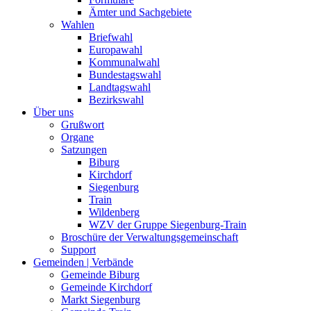
Ämter und Sachgebiete
Wahlen
Briefwahl
Europawahl
Kommunalwahl
Bundestagswahl
Landtagswahl
Bezirkswahl
Über uns
Grußwort
Organe
Satzungen
Biburg
Kirchdorf
Siegenburg
Train
Wildenberg
WZV der Gruppe Siegenburg-Train
Broschüre der Verwaltungsgemeinschaft
Support
Gemeinden | Verbände
Gemeinde Biburg
Gemeinde Kirchdorf
Markt Siegenburg