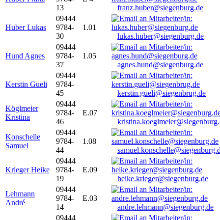
13
franz.huber@siegenburg.de
09444
Huber Lukas
9784-
1.01
30
lukas.huber@siegenburg.de
09444
Hund Agnes
9784-
1.05
37
agnes.hund@siegenburg.de
09444
Kerstin Gueli
9784-
45
kerstin.gueli@siegenbrug.de
09444
Köglmeier
9784-
E.07
Kristina
46
kristina.koeglmeier@siegenburg
09444
Konschelle
9784-
1.08
Samuel
44
samuel.konschelle@siegenburg.
09444
Krieger Heike
9784-
E.09
19
heike.krieger@siegenburg.de
09444
Lehmann
9784-
E.03
André
14
andre.lehmann@siegenburg.de
09444