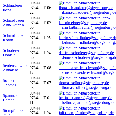
09444
Schlauderer
9784-
E.06
Ilona
22
ilona.schlauderer@siegenburg.d
09444
Schmidbauer
9784-
E.07
Ann-Kathrin
55
ann-kathrin.ebner@siegenburg.d
09444
Schmidhuber
9784-
1.05
Katrin
31
katrin.schmidhuber@siegenburg
09444
Schoderer
9784-
1.04
Daniela
36
daniela.schoderer@siegenburg.d
09444
Seidenschwand
9784-
E.08
Annalena
17
annalena.seidenschwand@siegen
09444
Sollner
9784-
E.07
Thomas
53
thomas.sollner@siegenburg.de
09444
Spannrad
9784-
E.01
Bettina
11
bettina.spannrad@siegenburg.de
09444
Stempfhuber
9784-
1.04
Julia