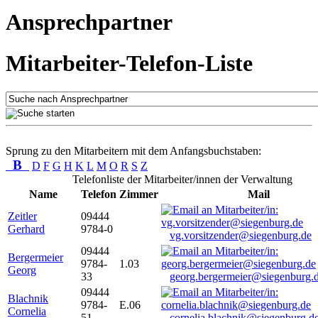
Ansprechpartner
Mitarbeiter-Telefon-Liste
Sprung zu den Mitarbeitern mit dem Anfangsbuchstaben:
B
D
F
G
H
K
L
M
O
R
S
Z
Telefonliste der Mitarbeiter/innen der Verwaltung
Name
Telefon
Zimmer
Mail
Zeitler
09444
Gerhard
9784-0
vg.vorsitzender@siegenburg.de
09444
Bergermeier
9784-
1.03
Georg
33
georg.bergermeier@siegenburg.
09444
Blachnik
9784-
E.06
Cornelia
51
cornelia.blachnik@siegenburg.d