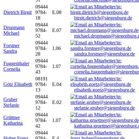
09444
Dietrich Birgit
9784-
E.08
18
birgit.dietrich@siegenburg.de
09444
Dropmann
9784-
E.07
Michael
52
michael.dropmann@siegenburg.
09444
Forstner
9784-
1.06
Sandra
28
sandra.forstner@siegenburg.de
09444
Fuggenthaler
9784-
1.07
Cornelia
43
cornelia.fuggenthaler@siegenbu
08191
Götz Elisabeth
9784-
E.04
13
elisabeth.goetz@siegenburg.de
09444
Gruber
9784-
E.02
Stefanie
12
stefanie.gruber@siegenburg.de
09444
Grüttner
9784-
1.07
Katharina
42
katharina.gruettner@siegenburg.
09444
Huber Franz
9784-
E 4