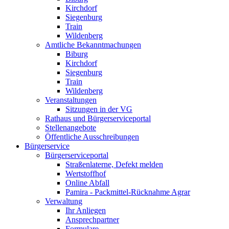
Kirchdorf
Siegenburg
Train
Wildenberg
Amtliche Bekanntmachungen
Biburg
Kirchdorf
Siegenburg
Train
Wildenberg
Veranstaltungen
Sitzungen in der VG
Rathaus und Bürgerserviceportal
Stellenangebote
Öffentliche Ausschreibungen
Bürgerservice
Bürgerserviceportal
Straßenlaterne, Defekt melden
Wertstoffhof
Online Abfall
Pamira - Packmittel-Rücknahme Agrar
Verwaltung
Ihr Anliegen
Ansprechpartner
Formulare