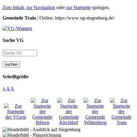
Zum Inhalt
,
zur Navigation
oder
zur Startseite
springen.
Gemeinde Train
| Online: https://www.vg-siegenburg.de/
Suche VG
suchen
Schriftgröße
A
A
A