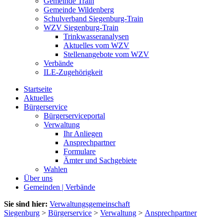
Gemeinde Train
Gemeinde Wildenberg
Schulverband Siegenburg-Train
WZV Siegenburg-Train
Trinkwasseranalysen
Aktuelles vom WZV
Stellenangebote vom WZV
Verbände
ILE-Zugehörigkeit
Startseite
Aktuelles
Bürgerservice
Bürgerserviceportal
Verwaltung
Ihr Anliegen
Ansprechpartner
Formulare
Ämter und Sachgebiete
Wahlen
Über uns
Gemeinden | Verbände
Sie sind hier:
Verwaltungsgemeinschaft
Siegenburg
>
Bürgerservice
>
Verwaltung
>
Ansprechpartner