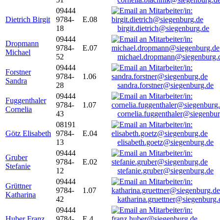
09444
Dietrich Birgit
9784-
E.08
18
birgit.dietrich@siegenburg.de
09444
Dropmann
9784-
E.07
Michael
52
michael.dropmann@siegenburg.
09444
Forstner
9784-
1.06
Sandra
28
sandra.forstner@siegenburg.de
09444
Fuggenthaler
9784-
1.07
Cornelia
43
cornelia.fuggenthaler@siegenbu
08191
Götz Elisabeth
9784-
E.04
13
elisabeth.goetz@siegenburg.de
09444
Gruber
9784-
E.02
Stefanie
12
stefanie.gruber@siegenburg.de
09444
Grüttner
9784-
1.07
Katharina
42
katharina.gruettner@siegenburg.
09444
Huber Franz
9784-
E 4