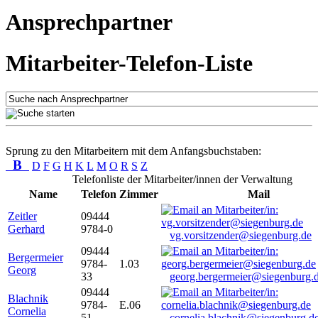
Ansprechpartner
Mitarbeiter-Telefon-Liste
Sprung zu den Mitarbeitern mit dem Anfangsbuchstaben:
B
D
F
G
H
K
L
M
O
R
S
Z
Telefonliste der Mitarbeiter/innen der Verwaltung
Name
Telefon
Zimmer
Mail
Zeitler
09444
Gerhard
9784-0
vg.vorsitzender@siegenburg.de
09444
Bergermeier
9784-
1.03
Georg
33
georg.bergermeier@siegenburg.
09444
Blachnik
9784-
E.06
Cornelia
51
cornelia.blachnik@siegenburg.d