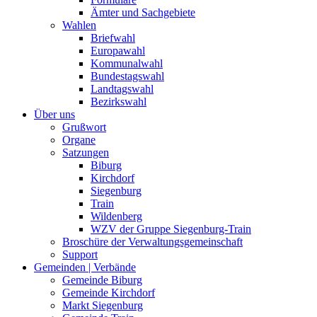
Ämter und Sachgebiete
Wahlen
Briefwahl
Europawahl
Kommunalwahl
Bundestagswahl
Landtagswahl
Bezirkswahl
Über uns
Grußwort
Organe
Satzungen
Biburg
Kirchdorf
Siegenburg
Train
Wildenberg
WZV der Gruppe Siegenburg-Train
Broschüre der Verwaltungsgemeinschaft
Support
Gemeinden | Verbände
Gemeinde Biburg
Gemeinde Kirchdorf
Markt Siegenburg