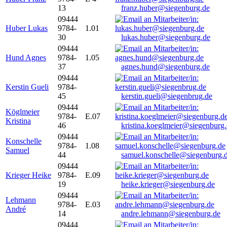
13
franz.huber@siegenburg.de
09444
Huber Lukas
9784-
1.01
30
lukas.huber@siegenburg.de
09444
Hund Agnes
9784-
1.05
37
agnes.hund@siegenburg.de
09444
Kerstin Gueli
9784-
45
kerstin.gueli@siegenbrug.de
09444
Köglmeier
9784-
E.07
Kristina
46
kristina.koeglmeier@siegenburg
09444
Konschelle
9784-
1.08
Samuel
44
samuel.konschelle@siegenburg.
09444
Krieger Heike
9784-
E.09
19
heike.krieger@siegenburg.de
09444
Lehmann
9784-
E.03
André
14
andre.lehmann@siegenburg.de
09444