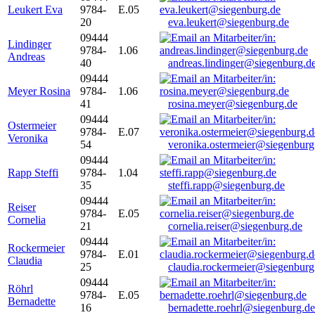
Leukert Eva
9784-
E.05
20
eva.leukert@siegenburg.de
09444
Lindinger
9784-
1.06
Andreas
40
andreas.lindinger@siegenburg.d
09444
Meyer Rosina
9784-
1.06
41
rosina.meyer@siegenburg.de
09444
Ostermeier
9784-
E.07
Veronika
54
veronika.ostermeier@siegenburg
09444
Rapp Steffi
9784-
1.04
35
steffi.rapp@siegenburg.de
09444
Reiser
9784-
E.05
Cornelia
21
cornelia.reiser@siegenburg.de
09444
Rockermeier
9784-
E.01
Claudia
25
claudia.rockermeier@siegenburg
09444
Röhrl
9784-
E.05
Bernadette
16
bernadette.roehrl@siegenburg.de