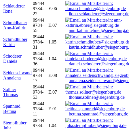
09444
Schlauderer
9784-
E.06
Ilona
22
ilona.schlauderer@siegenburg.d
09444
Schmidbauer
9784-
E.07
Ann-Kathrin
55
ann-kathrin.ebner@siegenburg.d
09444
Schmidhuber
9784-
1.05
Katrin
31
katrin.schmidhuber@siegenburg
09444
Schoderer
9784-
1.04
Daniela
36
daniela.schoderer@siegenburg.d
09444
Seidenschwand
9784-
E.08
Annalena
17
annalena.seidenschwand@siegen
09444
Sollner
9784-
E.07
Thomas
53
thomas.sollner@siegenburg.de
09444
Spannrad
9784-
E.01
Bettina
11
bettina.spannrad@siegenburg.de
09444
Stempfhuber
9784-
1.04
Julia