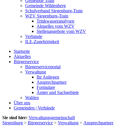
Gemeinde Train
Gemeinde Wildenberg
Schulverband Siegenburg-Train
WZV Siegenburg-Train
Trinkwasseranalysen
Aktuelles vom WZV
Stellenangebote vom WZV
Verbände
ILE-Zugehörigkeit
Startseite
Aktuelles
Bürgerservice
Bürgerserviceportal
Verwaltung
Ihr Anliegen
Ansprechpartner
Formulare
Ämter und Sachgebiete
Wahlen
Über uns
Gemeinden | Verbände
Sie sind hier:
Verwaltungsgemeinschaft
Siegenburg
>
Bürgerservice
>
Verwaltung
>
Ansprechpartner