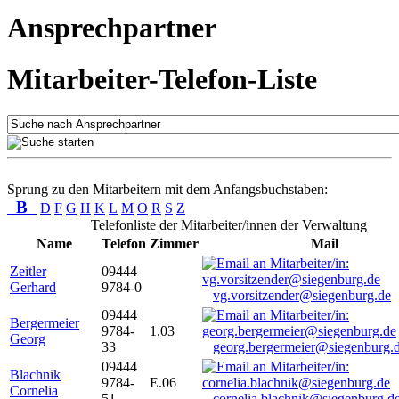
Ansprechpartner
Mitarbeiter-Telefon-Liste
Sprung zu den Mitarbeitern mit dem Anfangsbuchstaben:
B
D
F
G
H
K
L
M
O
R
S
Z
Telefonliste der Mitarbeiter/innen der Verwaltung
Name
Telefon
Zimmer
Mail
Zeitler
09444
Gerhard
9784-0
vg.vorsitzender@siegenburg.de
09444
Bergermeier
9784-
1.03
Georg
33
georg.bergermeier@siegenburg.
09444
Blachnik
9784-
E.06
Cornelia
51
cornelia.blachnik@siegenburg.d