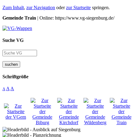
Zum Inhalt
,
zur Navigation
oder
zur Startseite
springen.
Gemeinde Train
| Online: https://www.vg-siegenburg.de/
Suche VG
suchen
Schriftgröße
A
A
A