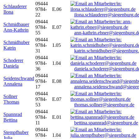
09444
Schlauderer
9784-
E.06
Ilona
22
ilona.schlauderer@siegenburg.d
09444
Schmidbauer
9784-
E.07
Ann-Kathrin
55
ann-kathrin.ebner@siegenburg.d
09444
Schmidhuber
9784-
1.05
Katrin
31
katrin.schmidhuber@siegenburg
09444
Schoderer
9784-
1.04
Daniela
36
daniela.schoderer@siegenburg.d
09444
Seidenschwand
9784-
E.08
Annalena
17
annalena.seidenschwand@siegen
09444
Sollner
9784-
E.07
Thomas
53
thomas.sollner@siegenburg.de
09444
Spannrad
9784-
E.01
Bettina
11
bettina.spannrad@siegenburg.de
09444
Stempfhuber
9784-
1.04
Julia