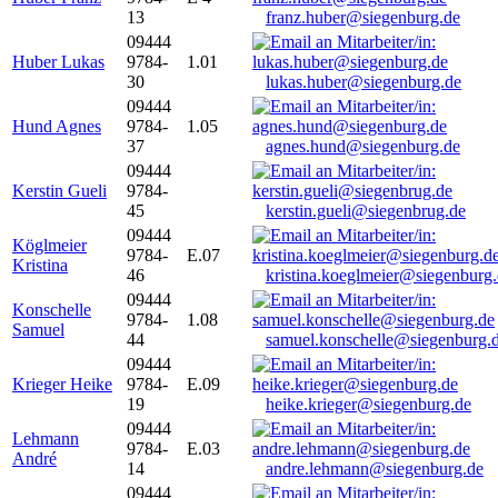
13
franz.huber@siegenburg.de
09444
Huber Lukas
9784-
1.01
30
lukas.huber@siegenburg.de
09444
Hund Agnes
9784-
1.05
37
agnes.hund@siegenburg.de
09444
Kerstin Gueli
9784-
45
kerstin.gueli@siegenbrug.de
09444
Köglmeier
9784-
E.07
Kristina
46
kristina.koeglmeier@siegenburg
09444
Konschelle
9784-
1.08
Samuel
44
samuel.konschelle@siegenburg.
09444
Krieger Heike
9784-
E.09
19
heike.krieger@siegenburg.de
09444
Lehmann
9784-
E.03
André
14
andre.lehmann@siegenburg.de
09444