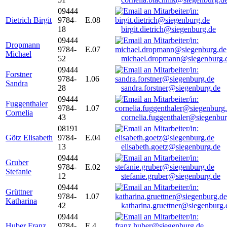
09444
Dietrich Birgit
9784-
E.08
18
birgit.dietrich@siegenburg.de
09444
Dropmann
9784-
E.07
Michael
52
michael.dropmann@siegenburg.
09444
Forstner
9784-
1.06
Sandra
28
sandra.forstner@siegenburg.de
09444
Fuggenthaler
9784-
1.07
Cornelia
43
cornelia.fuggenthaler@siegenbu
08191
Götz Elisabeth
9784-
E.04
13
elisabeth.goetz@siegenburg.de
09444
Gruber
9784-
E.02
Stefanie
12
stefanie.gruber@siegenburg.de
09444
Grüttner
9784-
1.07
Katharina
42
katharina.gruettner@siegenburg.
09444
Huber Franz
9784-
E 4