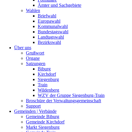
Ämter und Sachgebiete
Wahlen
Briefwahl
Europawahl
Kommunalwahl
Bundestagswahl
Landtagswahl
Bezirkswahl
Über uns
Grußwort
Organe
Satzungen
Biburg
Kirchdorf
Siegenburg
Train
Wildenberg
WZV der Gruppe Siegenburg-Train
Broschüre der Verwaltungsgemeinschaft
Support
Gemeinden | Verbände
Gemeinde Biburg
Gemeinde Kirchdorf
Markt Siegenburg