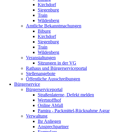
Kirchdorf
Siegenburg
Train
Wildenberg
Amtliche Bekanntmachungen
Biburg
Kirchdorf
Siegenburg
Train
Wildenberg
Veranstaltungen
Sitzungen in der VG
Rathaus und Bürgerserviceportal
Stellenangebote
Öffentliche Ausschreibungen
Bürgerservice
Bürgerserviceportal
Straßenlaterne, Defekt melden
Wertstoffhof
Online Abfall
Pamira - Packmittel-Rücknahme Agrar
Verwaltung
Ihr Anliegen
Ansprechpartner
Formulare