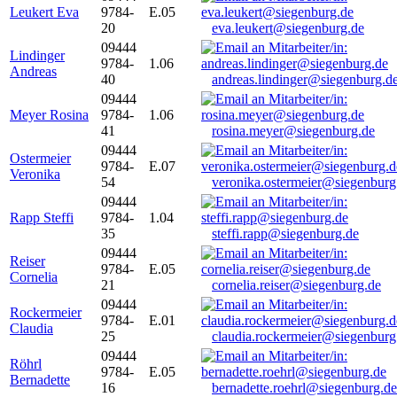
Leukert Eva
9784-
E.05
20
eva.leukert@siegenburg.de
09444
Lindinger
9784-
1.06
Andreas
40
andreas.lindinger@siegenburg.d
09444
Meyer Rosina
9784-
1.06
41
rosina.meyer@siegenburg.de
09444
Ostermeier
9784-
E.07
Veronika
54
veronika.ostermeier@siegenburg
09444
Rapp Steffi
9784-
1.04
35
steffi.rapp@siegenburg.de
09444
Reiser
9784-
E.05
Cornelia
21
cornelia.reiser@siegenburg.de
09444
Rockermeier
9784-
E.01
Claudia
25
claudia.rockermeier@siegenburg
09444
Röhrl
9784-
E.05
Bernadette
16
bernadette.roehrl@siegenburg.de