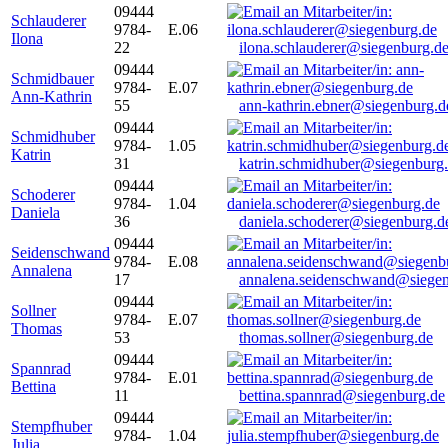
09444
Schlauderer
9784-
E.06
Ilona
22
ilona.schlauderer@siegenburg.d
09444
Schmidbauer
9784-
E.07
Ann-Kathrin
55
ann-kathrin.ebner@siegenburg.d
09444
Schmidhuber
9784-
1.05
Katrin
31
katrin.schmidhuber@siegenburg
09444
Schoderer
9784-
1.04
Daniela
36
daniela.schoderer@siegenburg.d
09444
Seidenschwand
9784-
E.08
Annalena
17
annalena.seidenschwand@siegen
09444
Sollner
9784-
E.07
Thomas
53
thomas.sollner@siegenburg.de
09444
Spannrad
9784-
E.01
Bettina
11
bettina.spannrad@siegenburg.de
09444
Stempfhuber
9784-
1.04
Julia