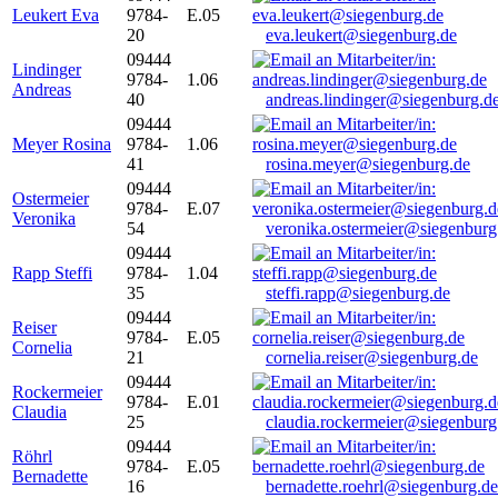
Leukert Eva
9784-
E.05
20
eva.leukert@siegenburg.de
09444
Lindinger
9784-
1.06
Andreas
40
andreas.lindinger@siegenburg.d
09444
Meyer Rosina
9784-
1.06
41
rosina.meyer@siegenburg.de
09444
Ostermeier
9784-
E.07
Veronika
54
veronika.ostermeier@siegenburg
09444
Rapp Steffi
9784-
1.04
35
steffi.rapp@siegenburg.de
09444
Reiser
9784-
E.05
Cornelia
21
cornelia.reiser@siegenburg.de
09444
Rockermeier
9784-
E.01
Claudia
25
claudia.rockermeier@siegenburg
09444
Röhrl
9784-
E.05
Bernadette
16
bernadette.roehrl@siegenburg.de