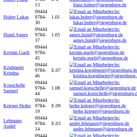
13
franz.huber@siegenburg.de
09444
Huber Lukas
9784-
1.01
30
lukas.huber@siegenburg.de
09444
Hund Agnes
9784-
1.05
37
agnes.hund@siegenburg.de
09444
Kerstin Gueli
9784-
45
kerstin.gueli@siegenbrug.de
09444
Köglmeier
9784-
E.07
Kristina
46
kristina.koeglmeier@siegenburg
09444
Konschelle
9784-
1.08
Samuel
44
samuel.konschelle@siegenburg.
09444
Krieger Heike
9784-
E.09
19
heike.krieger@siegenburg.de
09444
Lehmann
9784-
E.03
André
14
andre.lehmann@siegenburg.de
09444