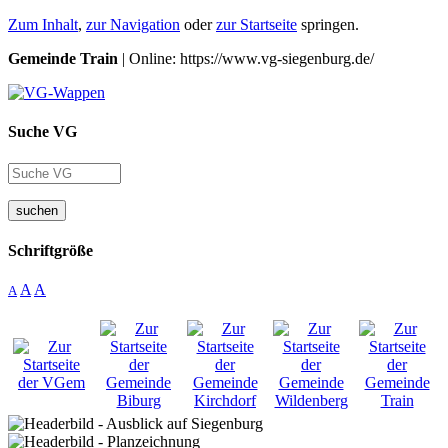
Zum Inhalt
,
zur Navigation
oder
zur Startseite
springen.
Gemeinde Train
| Online: https://www.vg-siegenburg.de/
Suche VG
suchen
Schriftgröße
A
A
A