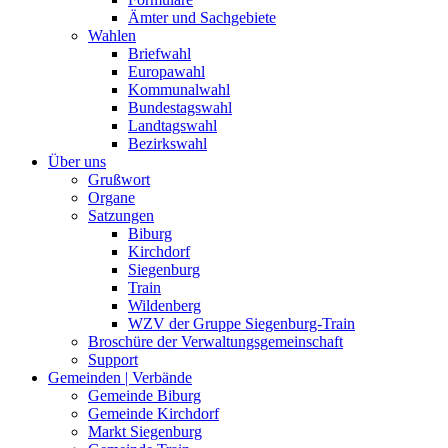
Ämter und Sachgebiete
Wahlen
Briefwahl
Europawahl
Kommunalwahl
Bundestagswahl
Landtagswahl
Bezirkswahl
Über uns
Grußwort
Organe
Satzungen
Biburg
Kirchdorf
Siegenburg
Train
Wildenberg
WZV der Gruppe Siegenburg-Train
Broschüre der Verwaltungsgemeinschaft
Support
Gemeinden | Verbände
Gemeinde Biburg
Gemeinde Kirchdorf
Markt Siegenburg