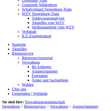
Gemeinde Train
Gemeinde Wildenberg
Schulverband Siegenburg-Train
WZV Siegenburg-Train
Trinkwasseranalysen
Aktuelles vom WZV
Stellenangebote vom WZV
Verbände
ILE-Zugehörigkeit
Startseite
Aktuelles
Bürgerservice
Bürgerserviceportal
Verwaltung
Ihr Anliegen
Ansprechpartner
Formulare
Ämter und Sachgebiete
Wahlen
Über uns
Gemeinden | Verbände
Sie sind hier:
Verwaltungsgemeinschaft
Siegenburg
>
Bürgerservice
>
Verwaltung
>
Ansprechpartner