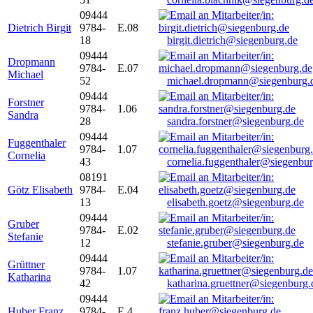
09444
Dietrich Birgit
9784-
E.08
18
birgit.dietrich@siegenburg.de
09444
Dropmann
9784-
E.07
Michael
52
michael.dropmann@siegenburg.
09444
Forstner
9784-
1.06
Sandra
28
sandra.forstner@siegenburg.de
09444
Fuggenthaler
9784-
1.07
Cornelia
43
cornelia.fuggenthaler@siegenbu
08191
Götz Elisabeth
9784-
E.04
13
elisabeth.goetz@siegenburg.de
09444
Gruber
9784-
E.02
Stefanie
12
stefanie.gruber@siegenburg.de
09444
Grüttner
9784-
1.07
Katharina
42
katharina.gruettner@siegenburg.
09444
Huber Franz
9784-
E 4