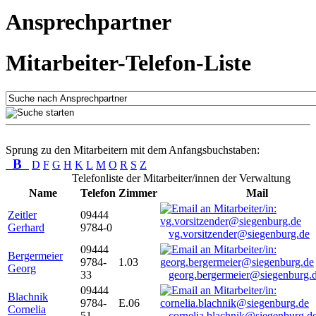
Ansprechpartner
Mitarbeiter-Telefon-Liste
Sprung zu den Mitarbeitern mit dem Anfangsbuchstaben:
B
D
F
G
H
K
L
M
O
R
S
Z
Telefonliste der Mitarbeiter/innen der Verwaltung
Name
Telefon
Zimmer
Mail
Zeitler
09444
Gerhard
9784-0
vg.vorsitzender@siegenburg.de
09444
Bergermeier
9784-
1.03
Georg
33
georg.bergermeier@siegenburg.
09444
Blachnik
9784-
E.06
Cornelia
51
cornelia.blachnik@siegenburg.d