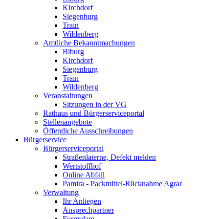
Kirchdorf
Siegenburg
Train
Wildenberg
Amtliche Bekanntmachungen
Biburg
Kirchdorf
Siegenburg
Train
Wildenberg
Veranstaltungen
Sitzungen in der VG
Rathaus und Bürgerserviceportal
Stellenangebote
Öffentliche Ausschreibungen
Bürgerservice
Bürgerserviceportal
Straßenlaterne, Defekt melden
Wertstoffhof
Online Abfall
Pamira - Packmittel-Rücknahme Agrar
Verwaltung
Ihr Anliegen
Ansprechpartner
Formulare