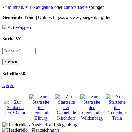
Zum Inhalt
,
zur Navigation
oder
zur Startseite
springen.
Gemeinde Train
| Online: https://www.vg-siegenburg.de/
Suche VG
suchen
Schriftgröße
A
A
A