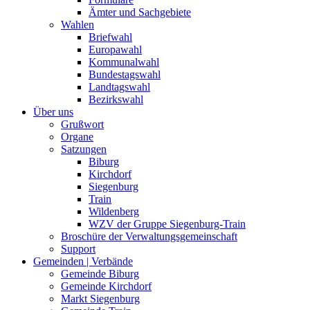
Ämter und Sachgebiete
Wahlen
Briefwahl
Europawahl
Kommunalwahl
Bundestagswahl
Landtagswahl
Bezirkswahl
Über uns
Grußwort
Organe
Satzungen
Biburg
Kirchdorf
Siegenburg
Train
Wildenberg
WZV der Gruppe Siegenburg-Train
Broschüre der Verwaltungsgemeinschaft
Support
Gemeinden | Verbände
Gemeinde Biburg
Gemeinde Kirchdorf
Markt Siegenburg