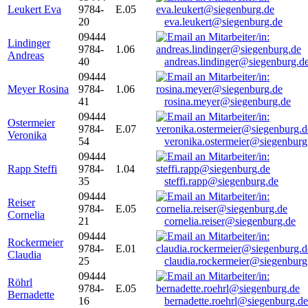
Leukert Eva
9784-
E.05
20
eva.leukert@siegenburg.de
09444
Lindinger
9784-
1.06
Andreas
40
andreas.lindinger@siegenburg.d
09444
Meyer Rosina
9784-
1.06
41
rosina.meyer@siegenburg.de
09444
Ostermeier
9784-
E.07
Veronika
54
veronika.ostermeier@siegenburg
09444
Rapp Steffi
9784-
1.04
35
steffi.rapp@siegenburg.de
09444
Reiser
9784-
E.05
Cornelia
21
cornelia.reiser@siegenburg.de
09444
Rockermeier
9784-
E.01
Claudia
25
claudia.rockermeier@siegenburg
09444
Röhrl
9784-
E.05
Bernadette
16
bernadette.roehrl@siegenburg.de