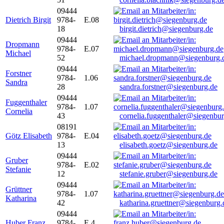
09444
Dietrich Birgit
9784-
E.08
18
birgit.dietrich@siegenburg.de
09444
Dropmann
9784-
E.07
Michael
52
michael.dropmann@siegenburg.
09444
Forstner
9784-
1.06
Sandra
28
sandra.forstner@siegenburg.de
09444
Fuggenthaler
9784-
1.07
Cornelia
43
cornelia.fuggenthaler@siegenbu
08191
Götz Elisabeth
9784-
E.04
13
elisabeth.goetz@siegenburg.de
09444
Gruber
9784-
E.02
Stefanie
12
stefanie.gruber@siegenburg.de
09444
Grüttner
9784-
1.07
Katharina
42
katharina.gruettner@siegenburg.
09444
Huber Franz
9784-
E 4