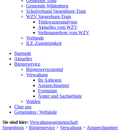
Gemeinde Train
Gemeinde Wildenberg
Schulverband Siegenburg-Train
WZV Siegenburg-Train
Trinkwasseranalysen
Aktuelles vom WZV
Stellenangebote vom WZV
Verbände
ILE-Zugehörigkeit
Startseite
Aktuelles
Bürgerservice
Bürgerserviceportal
Verwaltung
Ihr Anliegen
Ansprechpartner
Formulare
Ämter und Sachgebiete
Wahlen
Über uns
Gemeinden | Verbände
Sie sind hier:
Verwaltungsgemeinschaft
Siegenburg
>
Bürgerservice
>
Verwaltung
>
Ansprechpartner