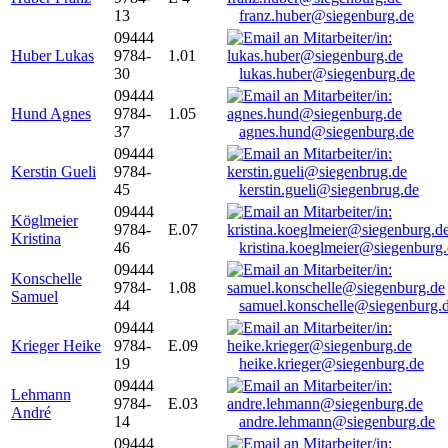
13
franz.huber@siegenburg.de
09444
Huber Lukas
9784-
1.01
30
lukas.huber@siegenburg.de
09444
Hund Agnes
9784-
1.05
37
agnes.hund@siegenburg.de
09444
Kerstin Gueli
9784-
45
kerstin.gueli@siegenbrug.de
09444
Köglmeier
9784-
E.07
Kristina
46
kristina.koeglmeier@siegenburg
09444
Konschelle
9784-
1.08
Samuel
44
samuel.konschelle@siegenburg.
09444
Krieger Heike
9784-
E.09
19
heike.krieger@siegenburg.de
09444
Lehmann
9784-
E.03
André
14
andre.lehmann@siegenburg.de
09444