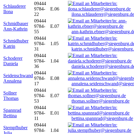
09444
Schlauderer
9784-
E.06
Ilona
22
ilona.schlauderer@siegenburg.d
09444
Schmidbauer
9784-
E.07
Ann-Kathrin
55
ann-kathrin.ebner@siegenburg.d
09444
Schmidhuber
9784-
1.05
Katrin
31
katrin.schmidhuber@siegenburg
09444
Schoderer
9784-
1.04
Daniela
36
daniela.schoderer@siegenburg.d
09444
Seidenschwand
9784-
E.08
Annalena
17
annalena.seidenschwand@siegen
09444
Sollner
9784-
E.07
Thomas
53
thomas.sollner@siegenburg.de
09444
Spannrad
9784-
E.01
Bettina
11
bettina.spannrad@siegenburg.de
09444
Stempfhuber
9784-
1.04
Julia