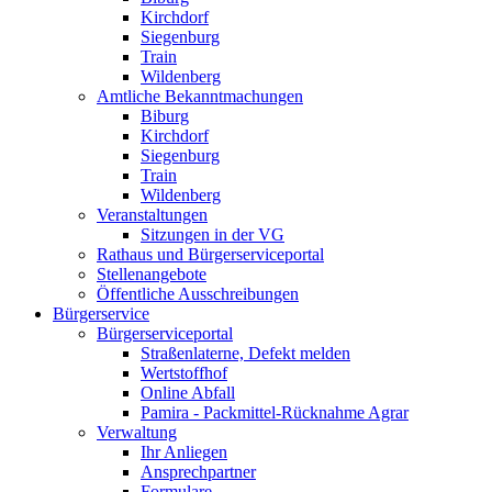
Kirchdorf
Siegenburg
Train
Wildenberg
Amtliche Bekanntmachungen
Biburg
Kirchdorf
Siegenburg
Train
Wildenberg
Veranstaltungen
Sitzungen in der VG
Rathaus und Bürgerserviceportal
Stellenangebote
Öffentliche Ausschreibungen
Bürgerservice
Bürgerserviceportal
Straßenlaterne, Defekt melden
Wertstoffhof
Online Abfall
Pamira - Packmittel-Rücknahme Agrar
Verwaltung
Ihr Anliegen
Ansprechpartner
Formulare