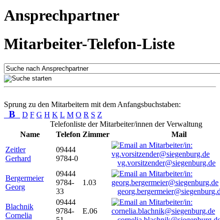
Ansprechpartner
Mitarbeiter-Telefon-Liste
Sprung zu den Mitarbeitern mit dem Anfangsbuchstaben:
B
D
F
G
H
K
L
M
O
R
S
Z
Telefonliste der Mitarbeiter/innen der Verwaltung
Name
Telefon
Zimmer
Mail
Zeitler
09444
Gerhard
9784-0
vg.vorsitzender@siegenburg.de
09444
Bergermeier
9784-
1.03
Georg
33
georg.bergermeier@siegenburg.
09444
Blachnik
9784-
E.06
Cornelia
51
cornelia.blachnik@siegenburg.d