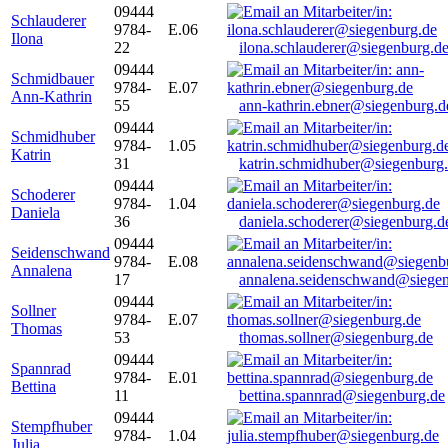
09444
Schlauderer
9784-
E.06
Ilona
22
ilona.schlauderer@siegenburg.d
09444
Schmidbauer
9784-
E.07
Ann-Kathrin
55
ann-kathrin.ebner@siegenburg.d
09444
Schmidhuber
9784-
1.05
Katrin
31
katrin.schmidhuber@siegenburg
09444
Schoderer
9784-
1.04
Daniela
36
daniela.schoderer@siegenburg.d
09444
Seidenschwand
9784-
E.08
Annalena
17
annalena.seidenschwand@siegen
09444
Sollner
9784-
E.07
Thomas
53
thomas.sollner@siegenburg.de
09444
Spannrad
9784-
E.01
Bettina
11
bettina.spannrad@siegenburg.de
09444
Stempfhuber
9784-
1.04
Julia