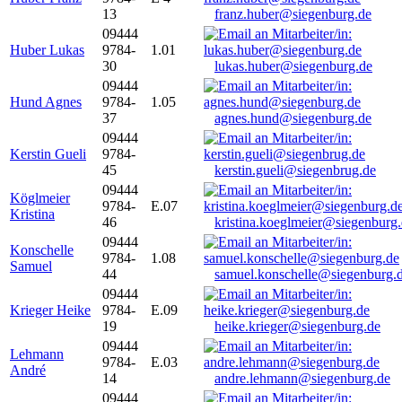
13
franz.huber@siegenburg.de
09444
Huber Lukas
9784-
1.01
30
lukas.huber@siegenburg.de
09444
Hund Agnes
9784-
1.05
37
agnes.hund@siegenburg.de
09444
Kerstin Gueli
9784-
45
kerstin.gueli@siegenbrug.de
09444
Köglmeier
9784-
E.07
Kristina
46
kristina.koeglmeier@siegenburg
09444
Konschelle
9784-
1.08
Samuel
44
samuel.konschelle@siegenburg.
09444
Krieger Heike
9784-
E.09
19
heike.krieger@siegenburg.de
09444
Lehmann
9784-
E.03
André
14
andre.lehmann@siegenburg.de
09444