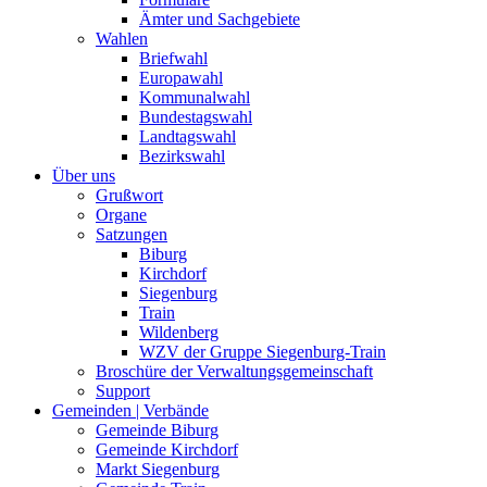
Ämter und Sachgebiete
Wahlen
Briefwahl
Europawahl
Kommunalwahl
Bundestagswahl
Landtagswahl
Bezirkswahl
Über uns
Grußwort
Organe
Satzungen
Biburg
Kirchdorf
Siegenburg
Train
Wildenberg
WZV der Gruppe Siegenburg-Train
Broschüre der Verwaltungsgemeinschaft
Support
Gemeinden | Verbände
Gemeinde Biburg
Gemeinde Kirchdorf
Markt Siegenburg