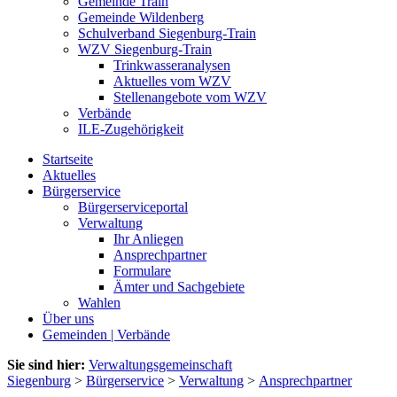
Gemeinde Train
Gemeinde Wildenberg
Schulverband Siegenburg-Train
WZV Siegenburg-Train
Trinkwasseranalysen
Aktuelles vom WZV
Stellenangebote vom WZV
Verbände
ILE-Zugehörigkeit
Startseite
Aktuelles
Bürgerservice
Bürgerserviceportal
Verwaltung
Ihr Anliegen
Ansprechpartner
Formulare
Ämter und Sachgebiete
Wahlen
Über uns
Gemeinden | Verbände
Sie sind hier:
Verwaltungsgemeinschaft
Siegenburg
>
Bürgerservice
>
Verwaltung
>
Ansprechpartner