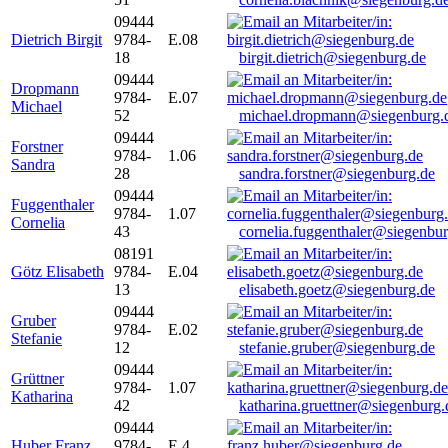
09444
Dietrich Birgit
9784-
E.08
18
birgit.dietrich@siegenburg.de
09444
Dropmann
9784-
E.07
Michael
52
michael.dropmann@siegenburg.
09444
Forstner
9784-
1.06
Sandra
28
sandra.forstner@siegenburg.de
09444
Fuggenthaler
9784-
1.07
Cornelia
43
cornelia.fuggenthaler@siegenbu
08191
Götz Elisabeth
9784-
E.04
13
elisabeth.goetz@siegenburg.de
09444
Gruber
9784-
E.02
Stefanie
12
stefanie.gruber@siegenburg.de
09444
Grüttner
9784-
1.07
Katharina
42
katharina.gruettner@siegenburg.
09444
Huber Franz
9784-
E 4