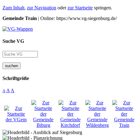
Zum Inhalt
,
zur Navigation
oder
zur Startseite
springen.
Gemeinde Train
| Online: https://www.vg-siegenburg.de/
Suche VG
suchen
Schriftgröße
A
A
A