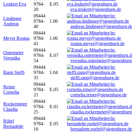
Leukert Eva
9784-
E.05
20
eva.leukert@siegenburg.de
09444
Lindinger
9784-
1.06
Andreas
40
andreas.lindinger@siegenburg.d
09444
Meyer Rosina
9784-
1.06
41
rosina.meyer@siegenburg.de
09444
Ostermeier
9784-
E.07
Veronika
54
veronika.ostermeier@siegenburg
09444
Rapp Steffi
9784-
1.04
35
steffi.rapp@siegenburg.de
09444
Reiser
9784-
E.05
Cornelia
21
cornelia.reiser@siegenburg.de
09444
Rockermeier
9784-
E.01
Claudia
25
claudia.rockermeier@siegenburg
09444
Röhrl
9784-
E.05
Bernadette
16
bernadette.roehrl@siegenburg.de