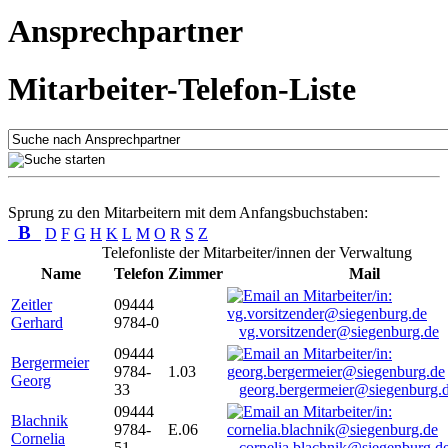
Ansprechpartner
Mitarbeiter-Telefon-Liste
Sprung zu den Mitarbeitern mit dem Anfangsbuchstaben:
B
D
F
G
H
K
L
M
O
R
S
Z
Telefonliste der Mitarbeiter/innen der Verwaltung
Name
Telefon
Zimmer
Mail
Zeitler
09444
Gerhard
9784-0
vg.vorsitzender@siegenburg.de
09444
Bergermeier
9784-
1.03
Georg
33
georg.bergermeier@siegenburg.
09444
Blachnik
9784-
E.06
Cornelia
51
cornelia.blachnik@siegenburg.d