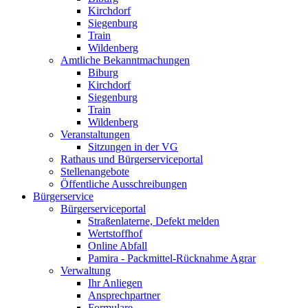
Kirchdorf
Siegenburg
Train
Wildenberg
Amtliche Bekanntmachungen
Biburg
Kirchdorf
Siegenburg
Train
Wildenberg
Veranstaltungen
Sitzungen in der VG
Rathaus und Bürgerserviceportal
Stellenangebote
Öffentliche Ausschreibungen
Bürgerservice
Bürgerserviceportal
Straßenlaterne, Defekt melden
Wertstoffhof
Online Abfall
Pamira - Packmittel-Rücknahme Agrar
Verwaltung
Ihr Anliegen
Ansprechpartner
Formulare