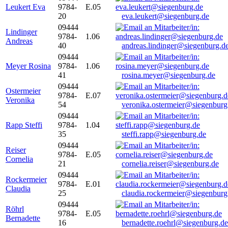
Leukert Eva
9784-
E.05
20
eva.leukert@siegenburg.de
09444
Lindinger
9784-
1.06
Andreas
40
andreas.lindinger@siegenburg.d
09444
Meyer Rosina
9784-
1.06
41
rosina.meyer@siegenburg.de
09444
Ostermeier
9784-
E.07
Veronika
54
veronika.ostermeier@siegenburg
09444
Rapp Steffi
9784-
1.04
35
steffi.rapp@siegenburg.de
09444
Reiser
9784-
E.05
Cornelia
21
cornelia.reiser@siegenburg.de
09444
Rockermeier
9784-
E.01
Claudia
25
claudia.rockermeier@siegenburg
09444
Röhrl
9784-
E.05
Bernadette
16
bernadette.roehrl@siegenburg.de