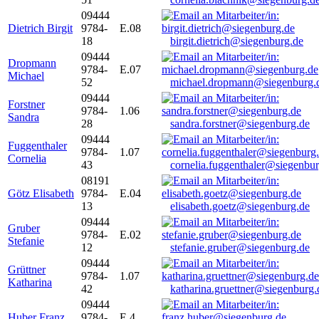
09444
Dietrich Birgit
9784-
E.08
18
birgit.dietrich@siegenburg.de
09444
Dropmann
9784-
E.07
Michael
52
michael.dropmann@siegenburg.
09444
Forstner
9784-
1.06
Sandra
28
sandra.forstner@siegenburg.de
09444
Fuggenthaler
9784-
1.07
Cornelia
43
cornelia.fuggenthaler@siegenbu
08191
Götz Elisabeth
9784-
E.04
13
elisabeth.goetz@siegenburg.de
09444
Gruber
9784-
E.02
Stefanie
12
stefanie.gruber@siegenburg.de
09444
Grüttner
9784-
1.07
Katharina
42
katharina.gruettner@siegenburg.
09444
Huber Franz
9784-
E 4