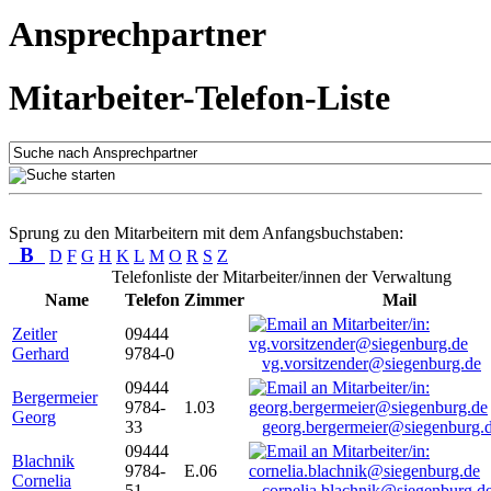
Ansprechpartner
Mitarbeiter-Telefon-Liste
Sprung zu den Mitarbeitern mit dem Anfangsbuchstaben:
B
D
F
G
H
K
L
M
O
R
S
Z
Telefonliste der Mitarbeiter/innen der Verwaltung
Name
Telefon
Zimmer
Mail
Zeitler
09444
Gerhard
9784-0
vg.vorsitzender@siegenburg.de
09444
Bergermeier
9784-
1.03
Georg
33
georg.bergermeier@siegenburg.
09444
Blachnik
9784-
E.06
Cornelia
51
cornelia.blachnik@siegenburg.d