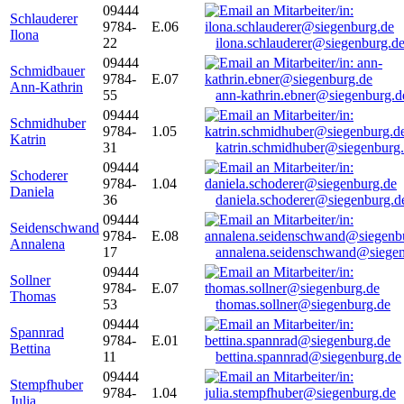
09444
Schlauderer
9784-
E.06
Ilona
22
ilona.schlauderer@siegenburg.d
09444
Schmidbauer
9784-
E.07
Ann-Kathrin
55
ann-kathrin.ebner@siegenburg.d
09444
Schmidhuber
9784-
1.05
Katrin
31
katrin.schmidhuber@siegenburg
09444
Schoderer
9784-
1.04
Daniela
36
daniela.schoderer@siegenburg.d
09444
Seidenschwand
9784-
E.08
Annalena
17
annalena.seidenschwand@siegen
09444
Sollner
9784-
E.07
Thomas
53
thomas.sollner@siegenburg.de
09444
Spannrad
9784-
E.01
Bettina
11
bettina.spannrad@siegenburg.de
09444
Stempfhuber
9784-
1.04
Julia