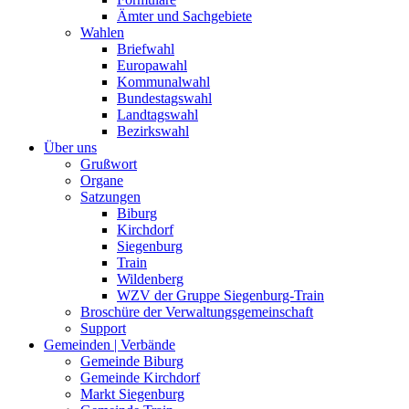
Ämter und Sachgebiete
Wahlen
Briefwahl
Europawahl
Kommunalwahl
Bundestagswahl
Landtagswahl
Bezirkswahl
Über uns
Grußwort
Organe
Satzungen
Biburg
Kirchdorf
Siegenburg
Train
Wildenberg
WZV der Gruppe Siegenburg-Train
Broschüre der Verwaltungsgemeinschaft
Support
Gemeinden | Verbände
Gemeinde Biburg
Gemeinde Kirchdorf
Markt Siegenburg