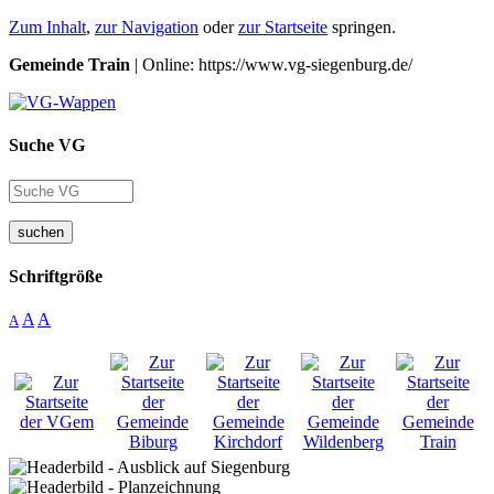
Zum Inhalt
,
zur Navigation
oder
zur Startseite
springen.
Gemeinde Train
| Online: https://www.vg-siegenburg.de/
Suche VG
suchen
Schriftgröße
A
A
A