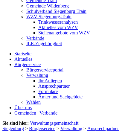
Gemeinde Train
Gemeinde Wildenberg
Schulverband Siegenburg-Train
WZV Siegenburg-Train
Trinkwasseranalysen
Aktuelles vom WZV
Stellenangebote vom WZV
Verbände
ILE-Zugehörigkeit
Startseite
Aktuelles
Bürgerservice
Bürgerserviceportal
Verwaltung
Ihr Anliegen
Ansprechpartner
Formulare
Ämter und Sachgebiete
Wahlen
Über uns
Gemeinden | Verbände
Sie sind hier:
Verwaltungsgemeinschaft
Siegenburg
>
Bürgerservice
>
Verwaltung
>
Ansprechpartner