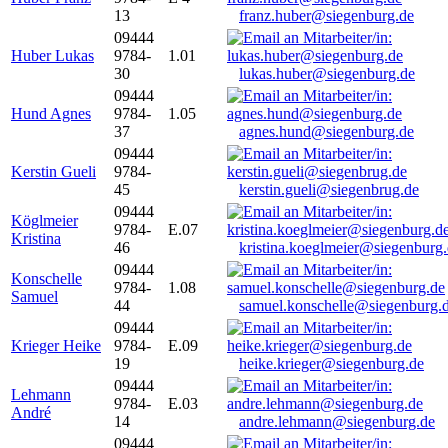
13
franz.huber@siegenburg.de
09444
Huber Lukas
9784-
1.01
30
lukas.huber@siegenburg.de
09444
Hund Agnes
9784-
1.05
37
agnes.hund@siegenburg.de
09444
Kerstin Gueli
9784-
45
kerstin.gueli@siegenbrug.de
09444
Köglmeier
9784-
E.07
Kristina
46
kristina.koeglmeier@siegenburg
09444
Konschelle
9784-
1.08
Samuel
44
samuel.konschelle@siegenburg.
09444
Krieger Heike
9784-
E.09
19
heike.krieger@siegenburg.de
09444
Lehmann
9784-
E.03
André
14
andre.lehmann@siegenburg.de
09444