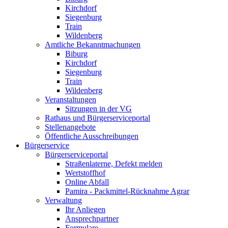
Kirchdorf
Siegenburg
Train
Wildenberg
Amtliche Bekanntmachungen
Biburg
Kirchdorf
Siegenburg
Train
Wildenberg
Veranstaltungen
Sitzungen in der VG
Rathaus und Bürgerserviceportal
Stellenangebote
Öffentliche Ausschreibungen
Bürgerservice
Bürgerserviceportal
Straßenlaterne, Defekt melden
Wertstoffhof
Online Abfall
Pamira - Packmittel-Rücknahme Agrar
Verwaltung
Ihr Anliegen
Ansprechpartner
Formulare