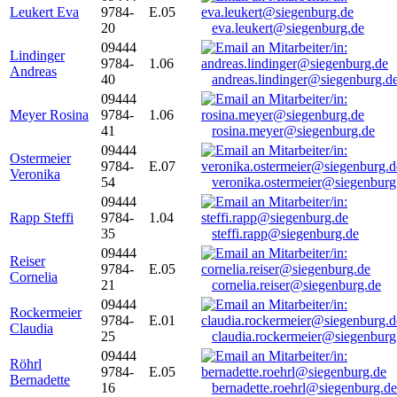
Leukert Eva
9784-
E.05
20
eva.leukert@siegenburg.de
09444
Lindinger
9784-
1.06
Andreas
40
andreas.lindinger@siegenburg.d
09444
Meyer Rosina
9784-
1.06
41
rosina.meyer@siegenburg.de
09444
Ostermeier
9784-
E.07
Veronika
54
veronika.ostermeier@siegenburg
09444
Rapp Steffi
9784-
1.04
35
steffi.rapp@siegenburg.de
09444
Reiser
9784-
E.05
Cornelia
21
cornelia.reiser@siegenburg.de
09444
Rockermeier
9784-
E.01
Claudia
25
claudia.rockermeier@siegenburg
09444
Röhrl
9784-
E.05
Bernadette
16
bernadette.roehrl@siegenburg.de