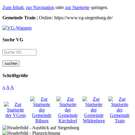
Zum Inhalt
,
zur Navigation
oder
zur Startseite
springen.
Gemeinde Train
| Online: https://www.vg-siegenburg.de/
Suche VG
suchen
Schriftgröße
A
A
A