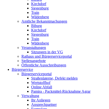
Kirchdorf
Siegenburg
Train
Wildenberg
Amtliche Bekanntmachungen
Biburg
Kirchdorf
Siegenburg
Train
Wildenberg
Veranstaltungen
Sitzungen in der VG
Rathaus und Bürgerserviceportal
Stellenangebote
Öffentliche Ausschreibungen
Bürgerservice
Bürgerserviceportal
Straßenlaterne, Defekt melden
Wertstoffhof
Online Abfall
Pamira - Packmittel-Rücknahme Agrar
Verwaltung
Ihr Anliegen
Ansprechpartner
Formulare