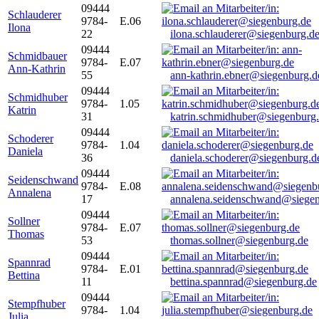
09444
Schlauderer
9784-
E.06
Ilona
22
ilona.schlauderer@siegenburg.d
09444
Schmidbauer
9784-
E.07
Ann-Kathrin
55
ann-kathrin.ebner@siegenburg.d
09444
Schmidhuber
9784-
1.05
Katrin
31
katrin.schmidhuber@siegenburg
09444
Schoderer
9784-
1.04
Daniela
36
daniela.schoderer@siegenburg.d
09444
Seidenschwand
9784-
E.08
Annalena
17
annalena.seidenschwand@siegen
09444
Sollner
9784-
E.07
Thomas
53
thomas.sollner@siegenburg.de
09444
Spannrad
9784-
E.01
Bettina
11
bettina.spannrad@siegenburg.de
09444
Stempfhuber
9784-
1.04
Julia