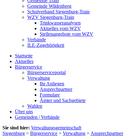
Gemeinde Train
Gemeinde Wildenberg
Schulverband Siegenburg-Train
WZV Siegenburg-Train
Trinkwasseranalysen
Aktuelles vom WZV
Stellenangebote vom WZV
Verbände
ILE-Zugehörigkeit
Startseite
Aktuelles
Bürgerservice
Bürgerserviceportal
Verwaltung
Ihr Anliegen
Ansprechpartner
Formulare
Ämter und Sachgebiete
Wahlen
Über uns
Gemeinden | Verbände
Sie sind hier:
Verwaltungsgemeinschaft
Siegenburg
>
Bürgerservice
>
Verwaltung
>
Ansprechpartner