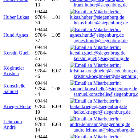
13
franz.huber@siegenburg.de
09444
Huber Lukas
9784-
1.01
30
lukas.huber@siegenburg.de
09444
Hund Agnes
9784-
1.05
37
agnes.hund@siegenburg.de
09444
Kerstin Gueli
9784-
45
kerstin.gueli@siegenbrug.de
09444
Köglmeier
9784-
E.07
Kristina
46
kristina.koeglmeier@siegenburg
09444
Konschelle
9784-
1.08
Samuel
44
samuel.konschelle@siegenburg.
09444
Krieger Heike
9784-
E.09
19
heike.krieger@siegenburg.de
09444
Lehmann
9784-
E.03
André
14
andre.lehmann@siegenburg.de
09444