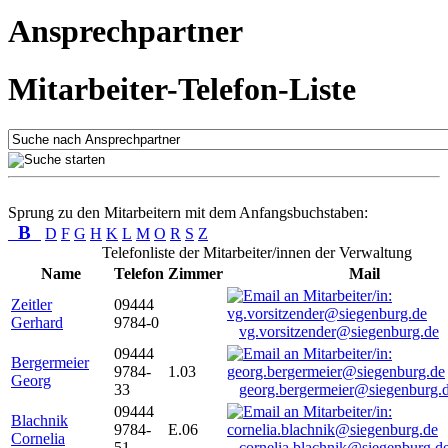
Ansprechpartner
Mitarbeiter-Telefon-Liste
Sprung zu den Mitarbeitern mit dem Anfangsbuchstaben:
B
D
F
G
H
K
L
M
O
R
S
Z
Telefonliste der Mitarbeiter/innen der Verwaltung
Name
Telefon
Zimmer
Mail
Zeitler
09444
Gerhard
9784-0
vg.vorsitzender@siegenburg.de
09444
Bergermeier
9784-
1.03
Georg
33
georg.bergermeier@siegenburg.
09444
Blachnik
9784-
E.06
Cornelia
51
cornelia.blachnik@siegenburg.d