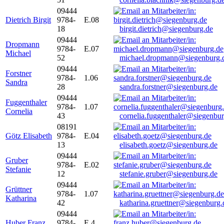
09444
Dietrich Birgit
9784-
E.08
18
birgit.dietrich@siegenburg.de
09444
Dropmann
9784-
E.07
Michael
52
michael.dropmann@siegenburg.
09444
Forstner
9784-
1.06
Sandra
28
sandra.forstner@siegenburg.de
09444
Fuggenthaler
9784-
1.07
Cornelia
43
cornelia.fuggenthaler@siegenbu
08191
Götz Elisabeth
9784-
E.04
13
elisabeth.goetz@siegenburg.de
09444
Gruber
9784-
E.02
Stefanie
12
stefanie.gruber@siegenburg.de
09444
Grüttner
9784-
1.07
Katharina
42
katharina.gruettner@siegenburg.
09444
Huber Franz
9784-
E 4