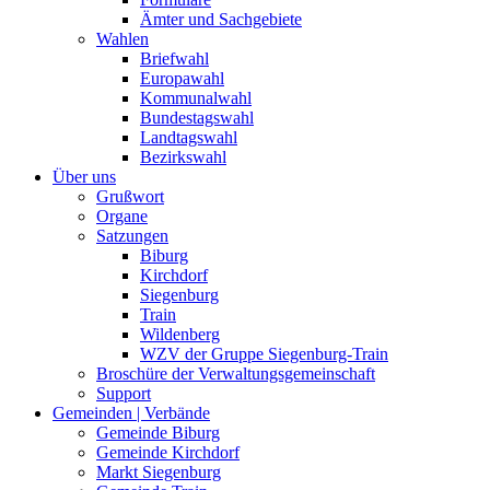
Ämter und Sachgebiete
Wahlen
Briefwahl
Europawahl
Kommunalwahl
Bundestagswahl
Landtagswahl
Bezirkswahl
Über uns
Grußwort
Organe
Satzungen
Biburg
Kirchdorf
Siegenburg
Train
Wildenberg
WZV der Gruppe Siegenburg-Train
Broschüre der Verwaltungsgemeinschaft
Support
Gemeinden | Verbände
Gemeinde Biburg
Gemeinde Kirchdorf
Markt Siegenburg