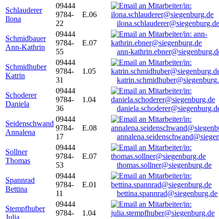
09444
Schlauderer
9784-
E.06
Ilona
22
ilona.schlauderer@siegenburg.d
09444
Schmidbauer
9784-
E.07
Ann-Kathrin
55
ann-kathrin.ebner@siegenburg.d
09444
Schmidhuber
9784-
1.05
Katrin
31
katrin.schmidhuber@siegenburg
09444
Schoderer
9784-
1.04
Daniela
36
daniela.schoderer@siegenburg.d
09444
Seidenschwand
9784-
E.08
Annalena
17
annalena.seidenschwand@siegen
09444
Sollner
9784-
E.07
Thomas
53
thomas.sollner@siegenburg.de
09444
Spannrad
9784-
E.01
Bettina
11
bettina.spannrad@siegenburg.de
09444
Stempfhuber
9784-
1.04
Julia