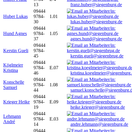
13
franz.huber@siegenburg.de
09444
Huber Lukas
9784-
1.01
30
lukas.huber@siegenburg.de
09444
Hund Agnes
9784-
1.05
37
agnes.hund@siegenburg.de
09444
Kerstin Gueli
9784-
45
kerstin.gueli@siegenbrug.de
09444
Köglmeier
9784-
E.07
Kristina
46
kristina.koeglmeier@siegenburg
09444
Konschelle
9784-
1.08
Samuel
44
samuel.konschelle@siegenburg.
09444
Krieger Heike
9784-
E.09
19
heike.krieger@siegenburg.de
09444
Lehmann
9784-
E.03
André
14
andre.lehmann@siegenburg.de
09444