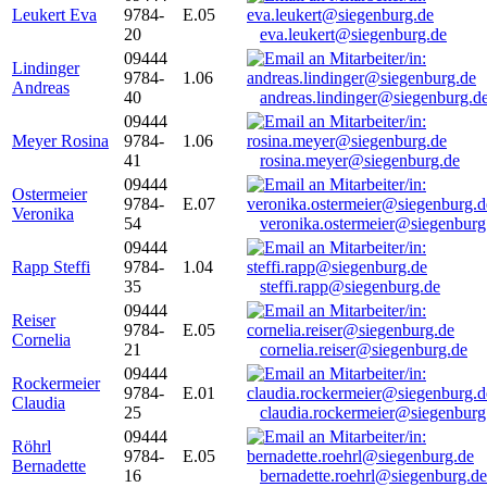
Leukert Eva
9784-
E.05
20
eva.leukert@siegenburg.de
09444
Lindinger
9784-
1.06
Andreas
40
andreas.lindinger@siegenburg.d
09444
Meyer Rosina
9784-
1.06
41
rosina.meyer@siegenburg.de
09444
Ostermeier
9784-
E.07
Veronika
54
veronika.ostermeier@siegenburg
09444
Rapp Steffi
9784-
1.04
35
steffi.rapp@siegenburg.de
09444
Reiser
9784-
E.05
Cornelia
21
cornelia.reiser@siegenburg.de
09444
Rockermeier
9784-
E.01
Claudia
25
claudia.rockermeier@siegenburg
09444
Röhrl
9784-
E.05
Bernadette
16
bernadette.roehrl@siegenburg.de