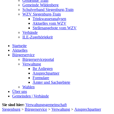
Gemeinde Train
Gemeinde Wildenberg
Schulverband Siegenburg-Train
WZV Siegenburg-Train
Trinkwasseranalysen
Aktuelles vom WZV
Stellenangebote vom WZV
Verbände
ILE-Zugehörigkeit
Startseite
Aktuelles
Bürgerservice
Bürgerserviceportal
Verwaltung
Ihr Anliegen
Ansprechpartner
Formulare
Ämter und Sachgebiete
Wahlen
Über uns
Gemeinden | Verbände
Sie sind hier:
Verwaltungsgemeinschaft
Siegenburg
>
Bürgerservice
>
Verwaltung
>
Ansprechpartner