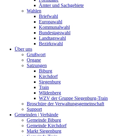
Ämter und Sachgebiete
Wahlen
Briefwahl
Europawahl
Kommunalwahl
Bundestagswahl
Landtagswahl
Bezirkswahl
Über uns
Grußwort
Organe
Satzungen
Biburg
Kirchdorf
Siegenburg
Train
Wildenberg
WZV der Gruppe Siegenburg-Train
Broschüre der Verwaltungsgemeinschaft
Support
Gemeinden | Verbände
Gemeinde Biburg
Gemeinde Kirchdorf
Markt Siegenburg