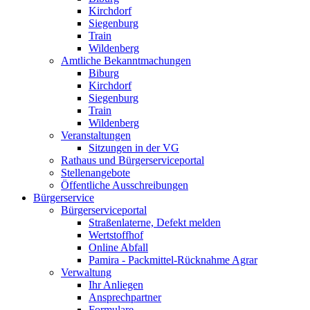
Kirchdorf
Siegenburg
Train
Wildenberg
Amtliche Bekanntmachungen
Biburg
Kirchdorf
Siegenburg
Train
Wildenberg
Veranstaltungen
Sitzungen in der VG
Rathaus und Bürgerserviceportal
Stellenangebote
Öffentliche Ausschreibungen
Bürgerservice
Bürgerserviceportal
Straßenlaterne, Defekt melden
Wertstoffhof
Online Abfall
Pamira - Packmittel-Rücknahme Agrar
Verwaltung
Ihr Anliegen
Ansprechpartner
Formulare