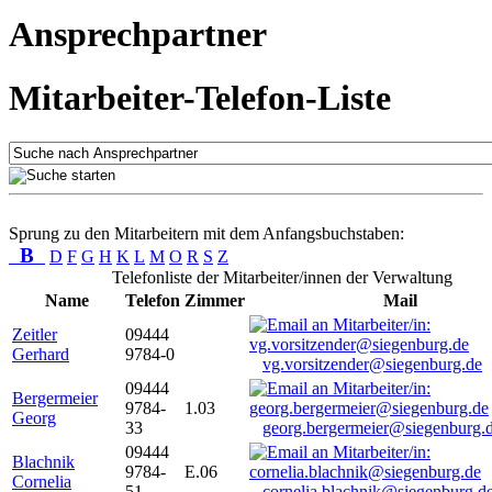
Ansprechpartner
Mitarbeiter-Telefon-Liste
Sprung zu den Mitarbeitern mit dem Anfangsbuchstaben:
B
D
F
G
H
K
L
M
O
R
S
Z
Telefonliste der Mitarbeiter/innen der Verwaltung
Name
Telefon
Zimmer
Mail
Zeitler
09444
Gerhard
9784-0
vg.vorsitzender@siegenburg.de
09444
Bergermeier
9784-
1.03
Georg
33
georg.bergermeier@siegenburg.
09444
Blachnik
9784-
E.06
Cornelia
51
cornelia.blachnik@siegenburg.d