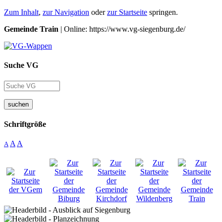
Zum Inhalt
,
zur Navigation
oder
zur Startseite
springen.
Gemeinde Train
| Online: https://www.vg-siegenburg.de/
Suche VG
suchen
Schriftgröße
A
A
A