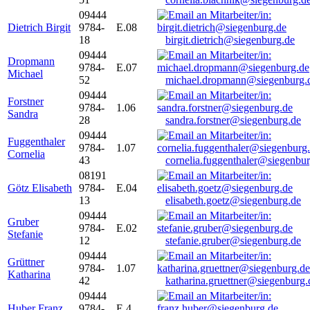
09444
Dietrich Birgit
9784-
E.08
18
birgit.dietrich@siegenburg.de
09444
Dropmann
9784-
E.07
Michael
52
michael.dropmann@siegenburg.
09444
Forstner
9784-
1.06
Sandra
28
sandra.forstner@siegenburg.de
09444
Fuggenthaler
9784-
1.07
Cornelia
43
cornelia.fuggenthaler@siegenbu
08191
Götz Elisabeth
9784-
E.04
13
elisabeth.goetz@siegenburg.de
09444
Gruber
9784-
E.02
Stefanie
12
stefanie.gruber@siegenburg.de
09444
Grüttner
9784-
1.07
Katharina
42
katharina.gruettner@siegenburg.
09444
Huber Franz
9784-
E 4