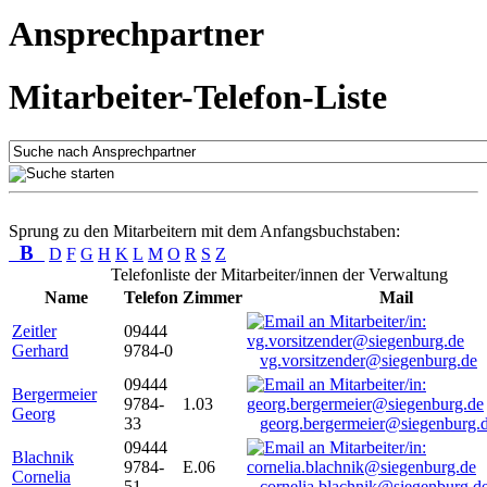
Ansprechpartner
Mitarbeiter-Telefon-Liste
Sprung zu den Mitarbeitern mit dem Anfangsbuchstaben:
B
D
F
G
H
K
L
M
O
R
S
Z
Telefonliste der Mitarbeiter/innen der Verwaltung
Name
Telefon
Zimmer
Mail
Zeitler
09444
Gerhard
9784-0
vg.vorsitzender@siegenburg.de
09444
Bergermeier
9784-
1.03
Georg
33
georg.bergermeier@siegenburg.
09444
Blachnik
9784-
E.06
Cornelia
51
cornelia.blachnik@siegenburg.d