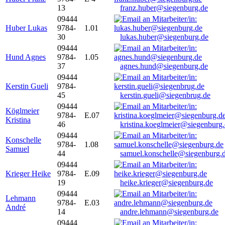
13
franz.huber@siegenburg.de
09444
Huber Lukas
9784-
1.01
30
lukas.huber@siegenburg.de
09444
Hund Agnes
9784-
1.05
37
agnes.hund@siegenburg.de
09444
Kerstin Gueli
9784-
45
kerstin.gueli@siegenbrug.de
09444
Köglmeier
9784-
E.07
Kristina
46
kristina.koeglmeier@siegenburg
09444
Konschelle
9784-
1.08
Samuel
44
samuel.konschelle@siegenburg.
09444
Krieger Heike
9784-
E.09
19
heike.krieger@siegenburg.de
09444
Lehmann
9784-
E.03
André
14
andre.lehmann@siegenburg.de
09444