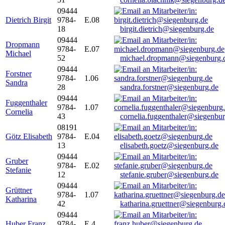
09444
Dietrich Birgit
9784-
E.08
18
birgit.dietrich@siegenburg.de
09444
Dropmann
9784-
E.07
Michael
52
michael.dropmann@siegenburg.
09444
Forstner
9784-
1.06
Sandra
28
sandra.forstner@siegenburg.de
09444
Fuggenthaler
9784-
1.07
Cornelia
43
cornelia.fuggenthaler@siegenbu
08191
Götz Elisabeth
9784-
E.04
13
elisabeth.goetz@siegenburg.de
09444
Gruber
9784-
E.02
Stefanie
12
stefanie.gruber@siegenburg.de
09444
Grüttner
9784-
1.07
Katharina
42
katharina.gruettner@siegenburg.
09444
Huber Franz
9784-
E 4