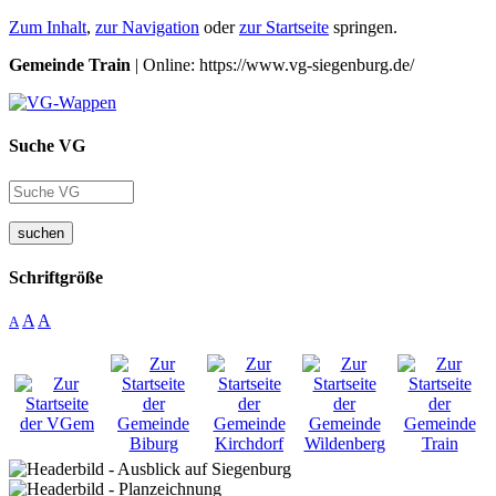
Zum Inhalt
,
zur Navigation
oder
zur Startseite
springen.
Gemeinde Train
| Online: https://www.vg-siegenburg.de/
Suche VG
suchen
Schriftgröße
A
A
A