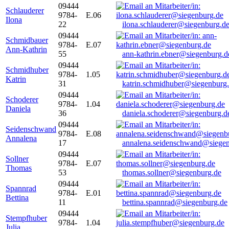
09444
Schlauderer
9784-
E.06
Ilona
22
ilona.schlauderer@siegenburg.d
09444
Schmidbauer
9784-
E.07
Ann-Kathrin
55
ann-kathrin.ebner@siegenburg.d
09444
Schmidhuber
9784-
1.05
Katrin
31
katrin.schmidhuber@siegenburg
09444
Schoderer
9784-
1.04
Daniela
36
daniela.schoderer@siegenburg.d
09444
Seidenschwand
9784-
E.08
Annalena
17
annalena.seidenschwand@siegen
09444
Sollner
9784-
E.07
Thomas
53
thomas.sollner@siegenburg.de
09444
Spannrad
9784-
E.01
Bettina
11
bettina.spannrad@siegenburg.de
09444
Stempfhuber
9784-
1.04
Julia