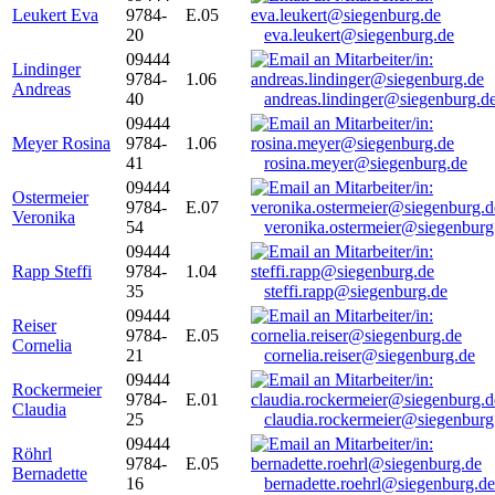
Leukert Eva
9784-
E.05
20
eva.leukert@siegenburg.de
09444
Lindinger
9784-
1.06
Andreas
40
andreas.lindinger@siegenburg.d
09444
Meyer Rosina
9784-
1.06
41
rosina.meyer@siegenburg.de
09444
Ostermeier
9784-
E.07
Veronika
54
veronika.ostermeier@siegenburg
09444
Rapp Steffi
9784-
1.04
35
steffi.rapp@siegenburg.de
09444
Reiser
9784-
E.05
Cornelia
21
cornelia.reiser@siegenburg.de
09444
Rockermeier
9784-
E.01
Claudia
25
claudia.rockermeier@siegenburg
09444
Röhrl
9784-
E.05
Bernadette
16
bernadette.roehrl@siegenburg.de