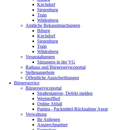
Kirchdorf
Siegenburg
Train
Wildenberg
Amtliche Bekanntmachungen
Biburg
Kirchdorf
Siegenburg
Train
Wildenberg
Veranstaltungen
Sitzungen in der VG
Rathaus und Bürgerserviceportal
Stellenangebote
Öffentliche Ausschreibungen
Bürgerservice
Bürgerserviceportal
Straßenlaterne, Defekt melden
Wertstoffhof
Online Abfall
Pamira - Packmittel-Rücknahme Agrar
Verwaltung
Ihr Anliegen
Ansprechpartner
Formulare