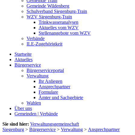
Gemeinde Train
Gemeinde Wildenberg
Schulverband Siegenburg-Train
WZV Siegenburg-Train
Trinkwasseranalysen
Aktuelles vom WZV
Stellenangebote vom WZV
Verbände
ILE-Zugehörigkeit
Startseite
Aktuelles
Bürgerservice
Bürgerserviceportal
Verwaltung
Ihr Anliegen
Ansprechpartner
Formulare
Ämter und Sachgebiete
Wahlen
Über uns
Gemeinden | Verbände
Sie sind hier:
Verwaltungsgemeinschaft
Siegenburg
>
Bürgerservice
>
Verwaltung
>
Ansprechpartner