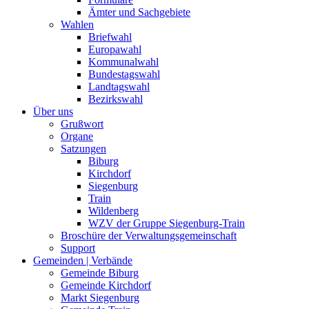
Ämter und Sachgebiete
Wahlen
Briefwahl
Europawahl
Kommunalwahl
Bundestagswahl
Landtagswahl
Bezirkswahl
Über uns
Grußwort
Organe
Satzungen
Biburg
Kirchdorf
Siegenburg
Train
Wildenberg
WZV der Gruppe Siegenburg-Train
Broschüre der Verwaltungsgemeinschaft
Support
Gemeinden | Verbände
Gemeinde Biburg
Gemeinde Kirchdorf
Markt Siegenburg