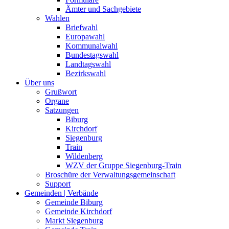
Ämter und Sachgebiete
Wahlen
Briefwahl
Europawahl
Kommunalwahl
Bundestagswahl
Landtagswahl
Bezirkswahl
Über uns
Grußwort
Organe
Satzungen
Biburg
Kirchdorf
Siegenburg
Train
Wildenberg
WZV der Gruppe Siegenburg-Train
Broschüre der Verwaltungsgemeinschaft
Support
Gemeinden | Verbände
Gemeinde Biburg
Gemeinde Kirchdorf
Markt Siegenburg