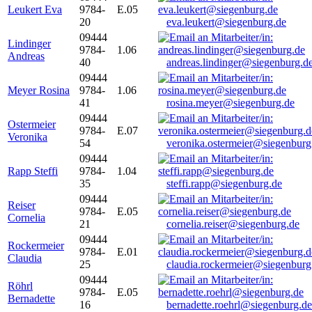
Leukert Eva
9784-
E.05
20
eva.leukert@siegenburg.de
09444
Lindinger
9784-
1.06
Andreas
40
andreas.lindinger@siegenburg.d
09444
Meyer Rosina
9784-
1.06
41
rosina.meyer@siegenburg.de
09444
Ostermeier
9784-
E.07
Veronika
54
veronika.ostermeier@siegenburg
09444
Rapp Steffi
9784-
1.04
35
steffi.rapp@siegenburg.de
09444
Reiser
9784-
E.05
Cornelia
21
cornelia.reiser@siegenburg.de
09444
Rockermeier
9784-
E.01
Claudia
25
claudia.rockermeier@siegenburg
09444
Röhrl
9784-
E.05
Bernadette
16
bernadette.roehrl@siegenburg.de