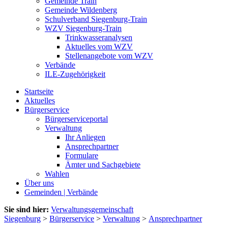
Gemeinde Train
Gemeinde Wildenberg
Schulverband Siegenburg-Train
WZV Siegenburg-Train
Trinkwasseranalysen
Aktuelles vom WZV
Stellenangebote vom WZV
Verbände
ILE-Zugehörigkeit
Startseite
Aktuelles
Bürgerservice
Bürgerserviceportal
Verwaltung
Ihr Anliegen
Ansprechpartner
Formulare
Ämter und Sachgebiete
Wahlen
Über uns
Gemeinden | Verbände
Sie sind hier:
Verwaltungsgemeinschaft
Siegenburg
>
Bürgerservice
>
Verwaltung
>
Ansprechpartner