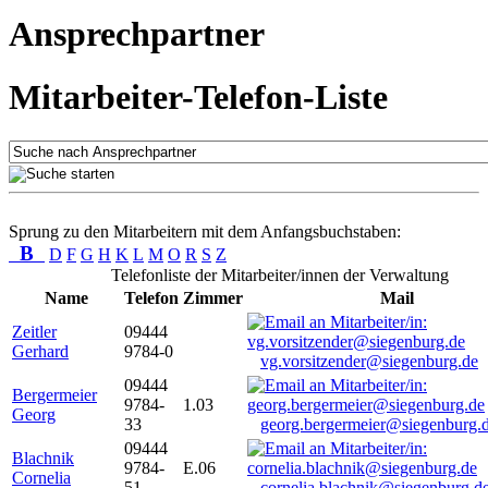
Ansprechpartner
Mitarbeiter-Telefon-Liste
Sprung zu den Mitarbeitern mit dem Anfangsbuchstaben:
B
D
F
G
H
K
L
M
O
R
S
Z
Telefonliste der Mitarbeiter/innen der Verwaltung
Name
Telefon
Zimmer
Mail
Zeitler
09444
Gerhard
9784-0
vg.vorsitzender@siegenburg.de
09444
Bergermeier
9784-
1.03
Georg
33
georg.bergermeier@siegenburg.
09444
Blachnik
9784-
E.06
Cornelia
51
cornelia.blachnik@siegenburg.d