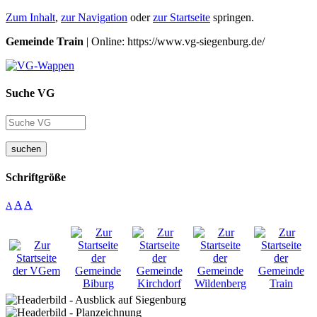
Zum Inhalt
,
zur Navigation
oder
zur Startseite
springen.
Gemeinde Train
| Online: https://www.vg-siegenburg.de/
Suche VG
suchen
Schriftgröße
A
A
A