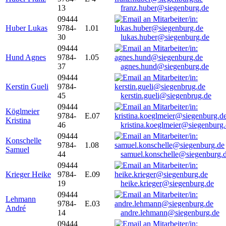
13
franz.huber@siegenburg.de
09444
Huber Lukas
9784-
1.01
30
lukas.huber@siegenburg.de
09444
Hund Agnes
9784-
1.05
37
agnes.hund@siegenburg.de
09444
Kerstin Gueli
9784-
45
kerstin.gueli@siegenbrug.de
09444
Köglmeier
9784-
E.07
Kristina
46
kristina.koeglmeier@siegenburg
09444
Konschelle
9784-
1.08
Samuel
44
samuel.konschelle@siegenburg.
09444
Krieger Heike
9784-
E.09
19
heike.krieger@siegenburg.de
09444
Lehmann
9784-
E.03
André
14
andre.lehmann@siegenburg.de
09444