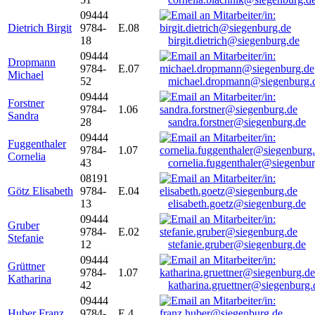
09444
Dietrich Birgit
9784-
E.08
18
birgit.dietrich@siegenburg.de
09444
Dropmann
9784-
E.07
Michael
52
michael.dropmann@siegenburg.
09444
Forstner
9784-
1.06
Sandra
28
sandra.forstner@siegenburg.de
09444
Fuggenthaler
9784-
1.07
Cornelia
43
cornelia.fuggenthaler@siegenbu
08191
Götz Elisabeth
9784-
E.04
13
elisabeth.goetz@siegenburg.de
09444
Gruber
9784-
E.02
Stefanie
12
stefanie.gruber@siegenburg.de
09444
Grüttner
9784-
1.07
Katharina
42
katharina.gruettner@siegenburg.
09444
Huber Franz
9784-
E 4