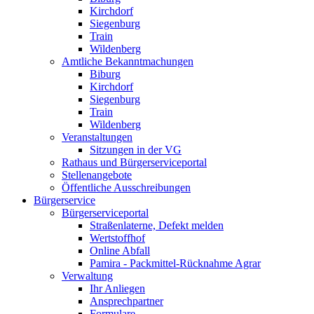
Kirchdorf
Siegenburg
Train
Wildenberg
Amtliche Bekanntmachungen
Biburg
Kirchdorf
Siegenburg
Train
Wildenberg
Veranstaltungen
Sitzungen in der VG
Rathaus und Bürgerserviceportal
Stellenangebote
Öffentliche Ausschreibungen
Bürgerservice
Bürgerserviceportal
Straßenlaterne, Defekt melden
Wertstoffhof
Online Abfall
Pamira - Packmittel-Rücknahme Agrar
Verwaltung
Ihr Anliegen
Ansprechpartner
Formulare