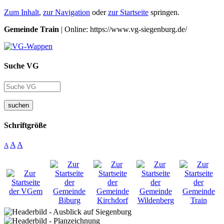
Zum Inhalt
,
zur Navigation
oder
zur Startseite
springen.
Gemeinde Train
| Online: https://www.vg-siegenburg.de/
Suche VG
suchen
Schriftgröße
A
A
A