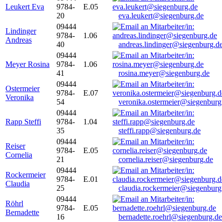
Leukert Eva
9784-
E.05
20
eva.leukert@siegenburg.de
09444
Lindinger
9784-
1.06
Andreas
40
andreas.lindinger@siegenburg.d
09444
Meyer Rosina
9784-
1.06
41
rosina.meyer@siegenburg.de
09444
Ostermeier
9784-
E.07
Veronika
54
veronika.ostermeier@siegenburg
09444
Rapp Steffi
9784-
1.04
35
steffi.rapp@siegenburg.de
09444
Reiser
9784-
E.05
Cornelia
21
cornelia.reiser@siegenburg.de
09444
Rockermeier
9784-
E.01
Claudia
25
claudia.rockermeier@siegenburg
09444
Röhrl
9784-
E.05
Bernadette
16
bernadette.roehrl@siegenburg.de