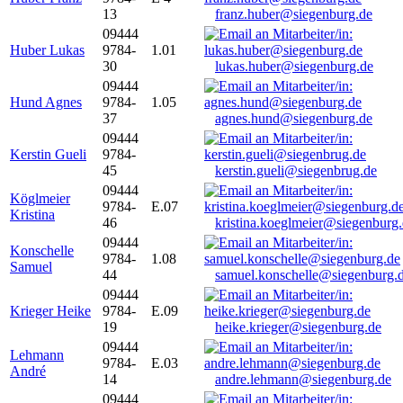
13
franz.huber@siegenburg.de
09444
Huber Lukas
9784-
1.01
30
lukas.huber@siegenburg.de
09444
Hund Agnes
9784-
1.05
37
agnes.hund@siegenburg.de
09444
Kerstin Gueli
9784-
45
kerstin.gueli@siegenbrug.de
09444
Köglmeier
9784-
E.07
Kristina
46
kristina.koeglmeier@siegenburg
09444
Konschelle
9784-
1.08
Samuel
44
samuel.konschelle@siegenburg.
09444
Krieger Heike
9784-
E.09
19
heike.krieger@siegenburg.de
09444
Lehmann
9784-
E.03
André
14
andre.lehmann@siegenburg.de
09444