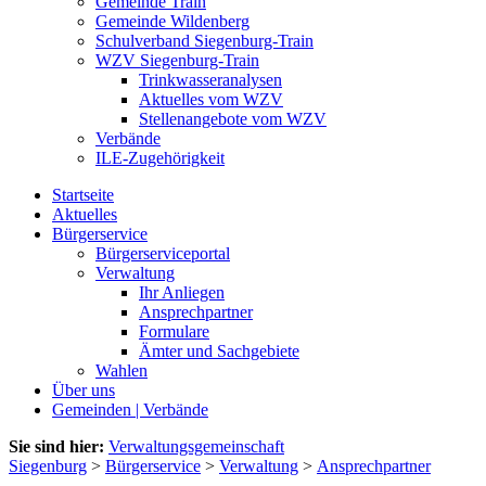
Gemeinde Train
Gemeinde Wildenberg
Schulverband Siegenburg-Train
WZV Siegenburg-Train
Trinkwasseranalysen
Aktuelles vom WZV
Stellenangebote vom WZV
Verbände
ILE-Zugehörigkeit
Startseite
Aktuelles
Bürgerservice
Bürgerserviceportal
Verwaltung
Ihr Anliegen
Ansprechpartner
Formulare
Ämter und Sachgebiete
Wahlen
Über uns
Gemeinden | Verbände
Sie sind hier:
Verwaltungsgemeinschaft
Siegenburg
>
Bürgerservice
>
Verwaltung
>
Ansprechpartner