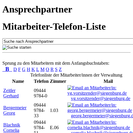
Ansprechpartner
Mitarbeiter-Telefon-Liste
Sprung zu den Mitarbeitern mit dem Anfangsbuchstaben:
B
D
F
G
H
K
L
M
O
R
S
Z
Telefonliste der Mitarbeiter/innen der Verwaltung
Name
Telefon
Zimmer
Mail
Zeitler
09444
Gerhard
9784-0
vg.vorsitzender@siegenburg.de
09444
Bergermeier
9784-
1.03
Georg
33
georg.bergermeier@siegenburg.
09444
Blachnik
9784-
E.06
Cornelia
51
cornelia.blachnik@siegenburg.d