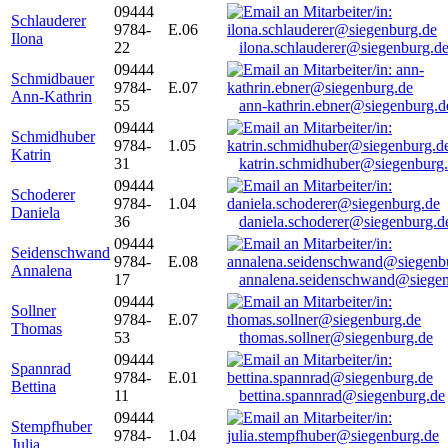
09444
Schlauderer
9784-
E.06
Ilona
22
ilona.schlauderer@siegenburg.d
09444
Schmidbauer
9784-
E.07
Ann-Kathrin
55
ann-kathrin.ebner@siegenburg.d
09444
Schmidhuber
9784-
1.05
Katrin
31
katrin.schmidhuber@siegenburg
09444
Schoderer
9784-
1.04
Daniela
36
daniela.schoderer@siegenburg.d
09444
Seidenschwand
9784-
E.08
Annalena
17
annalena.seidenschwand@siegen
09444
Sollner
9784-
E.07
Thomas
53
thomas.sollner@siegenburg.de
09444
Spannrad
9784-
E.01
Bettina
11
bettina.spannrad@siegenburg.de
09444
Stempfhuber
9784-
1.04
Julia