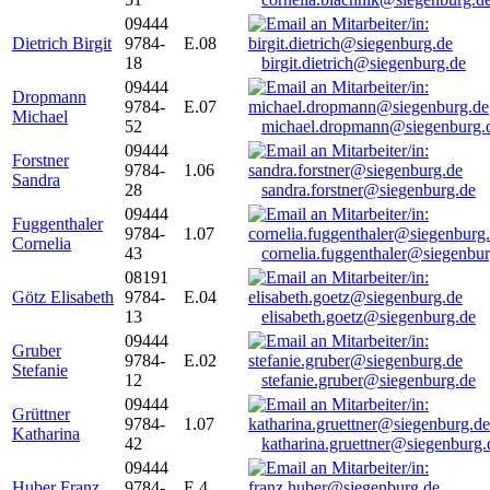
09444
Dietrich Birgit
9784-
E.08
18
birgit.dietrich@siegenburg.de
09444
Dropmann
9784-
E.07
Michael
52
michael.dropmann@siegenburg.
09444
Forstner
9784-
1.06
Sandra
28
sandra.forstner@siegenburg.de
09444
Fuggenthaler
9784-
1.07
Cornelia
43
cornelia.fuggenthaler@siegenbu
08191
Götz Elisabeth
9784-
E.04
13
elisabeth.goetz@siegenburg.de
09444
Gruber
9784-
E.02
Stefanie
12
stefanie.gruber@siegenburg.de
09444
Grüttner
9784-
1.07
Katharina
42
katharina.gruettner@siegenburg.
09444
Huber Franz
9784-
E 4