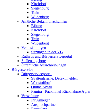
Kirchdorf
Siegenburg
Train
Wildenberg
Amtliche Bekanntmachungen
Biburg
Kirchdorf
Siegenburg
Train
Wildenberg
Veranstaltungen
Sitzungen in der VG
Rathaus und Bürgerserviceportal
Stellenangebote
Öffentliche Ausschreibungen
Bürgerservice
Bürgerserviceportal
Straßenlaterne, Defekt melden
Wertstoffhof
Online Abfall
Pamira - Packmittel-Rücknahme Agrar
Verwaltung
Ihr Anliegen
Ansprechpartner
Formulare