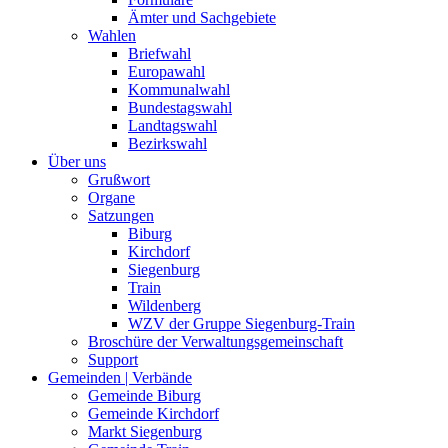
Ämter und Sachgebiete
Wahlen
Briefwahl
Europawahl
Kommunalwahl
Bundestagswahl
Landtagswahl
Bezirkswahl
Über uns
Grußwort
Organe
Satzungen
Biburg
Kirchdorf
Siegenburg
Train
Wildenberg
WZV der Gruppe Siegenburg-Train
Broschüre der Verwaltungsgemeinschaft
Support
Gemeinden | Verbände
Gemeinde Biburg
Gemeinde Kirchdorf
Markt Siegenburg