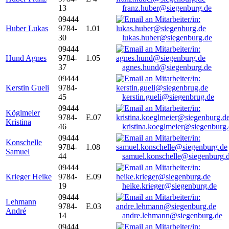
13
franz.huber@siegenburg.de
09444
Huber Lukas
9784-
1.01
30
lukas.huber@siegenburg.de
09444
Hund Agnes
9784-
1.05
37
agnes.hund@siegenburg.de
09444
Kerstin Gueli
9784-
45
kerstin.gueli@siegenbrug.de
09444
Köglmeier
9784-
E.07
Kristina
46
kristina.koeglmeier@siegenburg
09444
Konschelle
9784-
1.08
Samuel
44
samuel.konschelle@siegenburg.
09444
Krieger Heike
9784-
E.09
19
heike.krieger@siegenburg.de
09444
Lehmann
9784-
E.03
André
14
andre.lehmann@siegenburg.de
09444