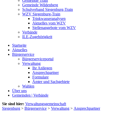
Gemeinde Train
Gemeinde Wildenberg
Schulverband Siegenburg-Train
WZV Siegenburg-Train
Trinkwasseranalysen
Aktuelles vom WZV
Stellenangebote vom WZV
Verbände
ILE-Zugehörigkeit
Startseite
Aktuelles
Bürgerservice
Bürgerserviceportal
Verwaltung
Ihr Anliegen
Ansprechpartner
Formulare
Ämter und Sachgebiete
Wahlen
Über uns
Gemeinden | Verbände
Sie sind hier:
Verwaltungsgemeinschaft
Siegenburg
>
Bürgerservice
>
Verwaltung
>
Ansprechpartner