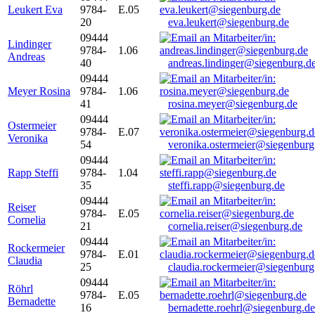
Leukert Eva
9784-
E.05
20
eva.leukert@siegenburg.de
09444
Lindinger
9784-
1.06
Andreas
40
andreas.lindinger@siegenburg.d
09444
Meyer Rosina
9784-
1.06
41
rosina.meyer@siegenburg.de
09444
Ostermeier
9784-
E.07
Veronika
54
veronika.ostermeier@siegenburg
09444
Rapp Steffi
9784-
1.04
35
steffi.rapp@siegenburg.de
09444
Reiser
9784-
E.05
Cornelia
21
cornelia.reiser@siegenburg.de
09444
Rockermeier
9784-
E.01
Claudia
25
claudia.rockermeier@siegenburg
09444
Röhrl
9784-
E.05
Bernadette
16
bernadette.roehrl@siegenburg.de