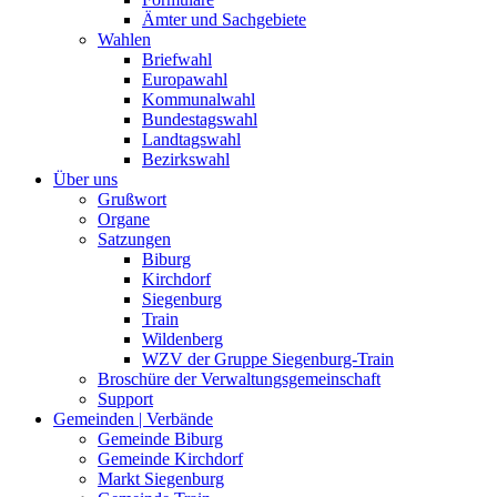
Ämter und Sachgebiete
Wahlen
Briefwahl
Europawahl
Kommunalwahl
Bundestagswahl
Landtagswahl
Bezirkswahl
Über uns
Grußwort
Organe
Satzungen
Biburg
Kirchdorf
Siegenburg
Train
Wildenberg
WZV der Gruppe Siegenburg-Train
Broschüre der Verwaltungsgemeinschaft
Support
Gemeinden | Verbände
Gemeinde Biburg
Gemeinde Kirchdorf
Markt Siegenburg