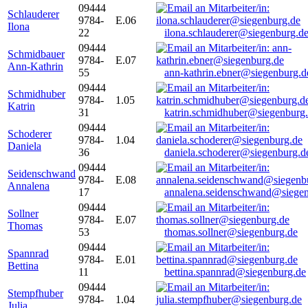
09444
Schlauderer
9784-
E.06
Ilona
22
ilona.schlauderer@siegenburg.d
09444
Schmidbauer
9784-
E.07
Ann-Kathrin
55
ann-kathrin.ebner@siegenburg.d
09444
Schmidhuber
9784-
1.05
Katrin
31
katrin.schmidhuber@siegenburg
09444
Schoderer
9784-
1.04
Daniela
36
daniela.schoderer@siegenburg.d
09444
Seidenschwand
9784-
E.08
Annalena
17
annalena.seidenschwand@siegen
09444
Sollner
9784-
E.07
Thomas
53
thomas.sollner@siegenburg.de
09444
Spannrad
9784-
E.01
Bettina
11
bettina.spannrad@siegenburg.de
09444
Stempfhuber
9784-
1.04
Julia