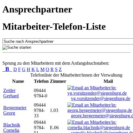
Ansprechpartner
Mitarbeiter-Telefon-Liste
Sprung zu den Mitarbeitern mit dem Anfangsbuchstaben:
B
D
F
G
H
K
L
M
O
R
S
Z
Telefonliste der Mitarbeiter/innen der Verwaltung
Name
Telefon
Zimmer
Mail
Zeitler
09444
Gerhard
9784-0
vg.vorsitzender@siegenburg.de
09444
Bergermeier
9784-
1.03
Georg
33
georg.bergermeier@siegenburg.
09444
Blachnik
9784-
E.06
Cornelia
51
cornelia.blachnik@siegenburg.d