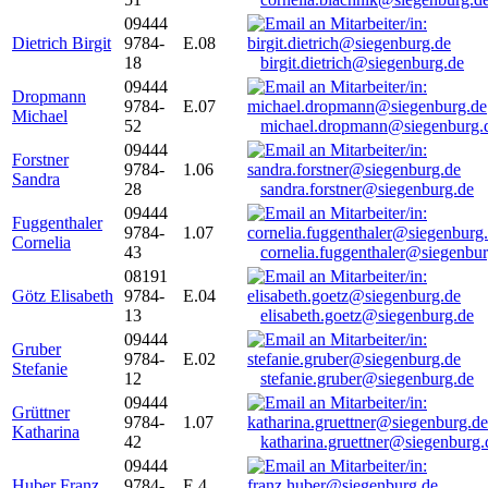
09444
Dietrich Birgit
9784-
E.08
18
birgit.dietrich@siegenburg.de
09444
Dropmann
9784-
E.07
Michael
52
michael.dropmann@siegenburg.
09444
Forstner
9784-
1.06
Sandra
28
sandra.forstner@siegenburg.de
09444
Fuggenthaler
9784-
1.07
Cornelia
43
cornelia.fuggenthaler@siegenbu
08191
Götz Elisabeth
9784-
E.04
13
elisabeth.goetz@siegenburg.de
09444
Gruber
9784-
E.02
Stefanie
12
stefanie.gruber@siegenburg.de
09444
Grüttner
9784-
1.07
Katharina
42
katharina.gruettner@siegenburg.
09444
Huber Franz
9784-
E 4