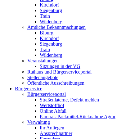
Kirchdorf
Siegenburg
Train
Wildenberg
Amtliche Bekanntmachungen
Biburg
Kirchdorf
Siegenburg
Train
Wildenberg
Veranstaltungen
Sitzungen in der VG
Rathaus und Bürgerserviceportal
Stellenangebote
Öffentliche Ausschreibungen
Bürgerservice
Bürgerserviceportal
Straßenlaterne, Defekt melden
Wertstoffhof
Online Abfall
Pamira - Packmittel-Rücknahme Agrar
Verwaltung
Ihr Anliegen
Ansprechpartner
Formulare