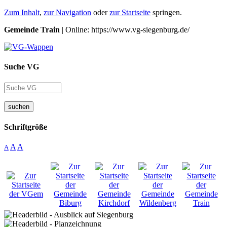
Zum Inhalt
,
zur Navigation
oder
zur Startseite
springen.
Gemeinde Train
| Online: https://www.vg-siegenburg.de/
Suche VG
suchen
Schriftgröße
A
A
A