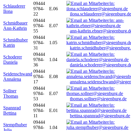
09444
Schlauderer
9784-
E.06
Ilona
22
ilona.schlauderer@siegenburg.d
09444
Schmidbauer
9784-
E.07
Ann-Kathrin
55
ann-kathrin.ebner@siegenburg.d
09444
Schmidhuber
9784-
1.05
Katrin
31
katrin.schmidhuber@siegenburg
09444
Schoderer
9784-
1.04
Daniela
36
daniela.schoderer@siegenburg.d
09444
Seidenschwand
9784-
E.08
Annalena
17
annalena.seidenschwand@siegen
09444
Sollner
9784-
E.07
Thomas
53
thomas.sollner@siegenburg.de
09444
Spannrad
9784-
E.01
Bettina
11
bettina.spannrad@siegenburg.de
09444
Stempfhuber
9784-
1.04
Julia