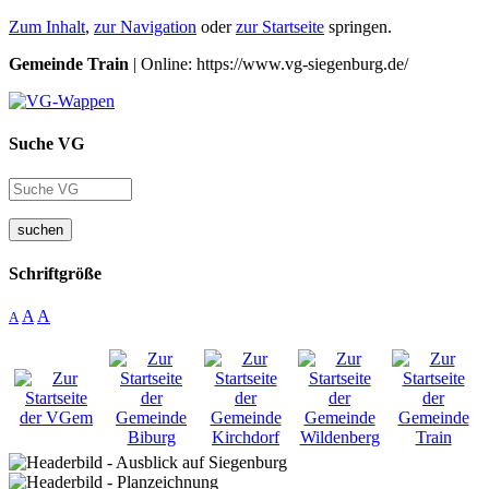
Zum Inhalt
,
zur Navigation
oder
zur Startseite
springen.
Gemeinde Train
| Online: https://www.vg-siegenburg.de/
Suche VG
suchen
Schriftgröße
A
A
A