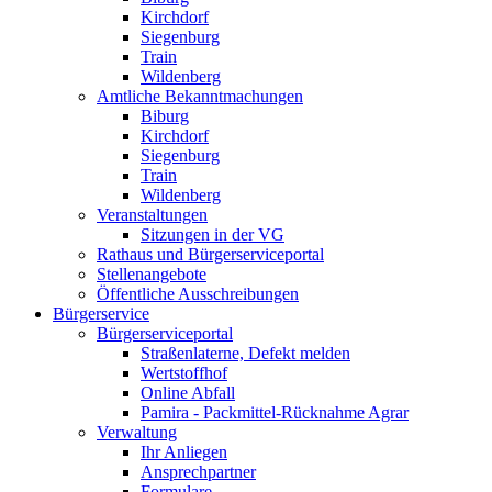
Kirchdorf
Siegenburg
Train
Wildenberg
Amtliche Bekanntmachungen
Biburg
Kirchdorf
Siegenburg
Train
Wildenberg
Veranstaltungen
Sitzungen in der VG
Rathaus und Bürgerserviceportal
Stellenangebote
Öffentliche Ausschreibungen
Bürgerservice
Bürgerserviceportal
Straßenlaterne, Defekt melden
Wertstoffhof
Online Abfall
Pamira - Packmittel-Rücknahme Agrar
Verwaltung
Ihr Anliegen
Ansprechpartner
Formulare