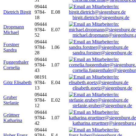
09444
Dietrich Birgit
9784-
E.08
18
birgit.dietrich@siegenburg.de
09444
Dropmann
9784-
E.07
Michael
52
michael.dropmann@siegenburg.
09444
Forstner
9784-
1.06
Sandra
28
sandra.forstner@siegenburg.de
09444
Fuggenthaler
9784-
1.07
Cornelia
43
cornelia.fuggenthaler@siegenbu
08191
Götz Elisabeth
9784-
E.04
13
elisabeth.goetz@siegenburg.de
09444
Gruber
9784-
E.02
Stefanie
12
stefanie.gruber@siegenburg.de
09444
Grüttner
9784-
1.07
Katharina
42
katharina.gruettner@siegenburg.
09444
Huber Franz
9784-
E 4