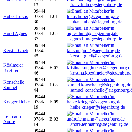
13
franz.huber@siegenburg.de
09444
Huber Lukas
9784-
1.01
30
lukas.huber@siegenburg.de
09444
Hund Agnes
9784-
1.05
37
agnes.hund@siegenburg.de
09444
Kerstin Gueli
9784-
45
kerstin.gueli@siegenbrug.de
09444
Köglmeier
9784-
E.07
Kristina
46
kristina.koeglmeier@siegenburg
09444
Konschelle
9784-
1.08
Samuel
44
samuel.konschelle@siegenburg.
09444
Krieger Heike
9784-
E.09
19
heike.krieger@siegenburg.de
09444
Lehmann
9784-
E.03
André
14
andre.lehmann@siegenburg.de
09444