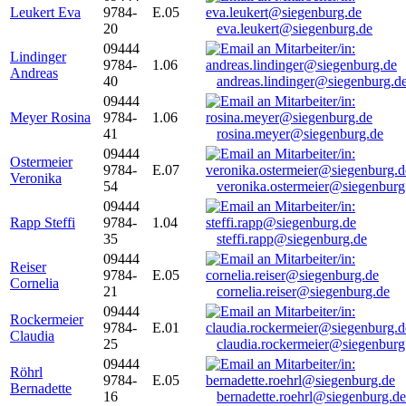
Leukert Eva
9784-
E.05
20
eva.leukert@siegenburg.de
09444
Lindinger
9784-
1.06
Andreas
40
andreas.lindinger@siegenburg.d
09444
Meyer Rosina
9784-
1.06
41
rosina.meyer@siegenburg.de
09444
Ostermeier
9784-
E.07
Veronika
54
veronika.ostermeier@siegenburg
09444
Rapp Steffi
9784-
1.04
35
steffi.rapp@siegenburg.de
09444
Reiser
9784-
E.05
Cornelia
21
cornelia.reiser@siegenburg.de
09444
Rockermeier
9784-
E.01
Claudia
25
claudia.rockermeier@siegenburg
09444
Röhrl
9784-
E.05
Bernadette
16
bernadette.roehrl@siegenburg.de