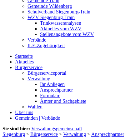
Gemeinde Train
Gemeinde Wildenberg
Schulverband Siegenburg-Train
WZV Siegenburg-Train
Trinkwasseranalysen
Aktuelles vom WZV
Stellenangebote vom WZV
Verbände
ILE-Zugehörigkeit
Startseite
Aktuelles
Bürgerservice
Bürgerserviceportal
Verwaltung
Ihr Anliegen
Ansprechpartner
Formulare
Ämter und Sachgebiete
Wahlen
Über uns
Gemeinden | Verbände
Sie sind hier:
Verwaltungsgemeinschaft
Siegenburg
>
Bürgerservice
>
Verwaltung
>
Ansprechpartner