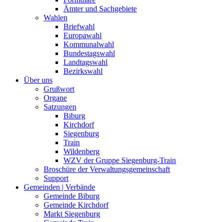
Ämter und Sachgebiete
Wahlen
Briefwahl
Europawahl
Kommunalwahl
Bundestagswahl
Landtagswahl
Bezirkswahl
Über uns
Grußwort
Organe
Satzungen
Biburg
Kirchdorf
Siegenburg
Train
Wildenberg
WZV der Gruppe Siegenburg-Train
Broschüre der Verwaltungsgemeinschaft
Support
Gemeinden | Verbände
Gemeinde Biburg
Gemeinde Kirchdorf
Markt Siegenburg