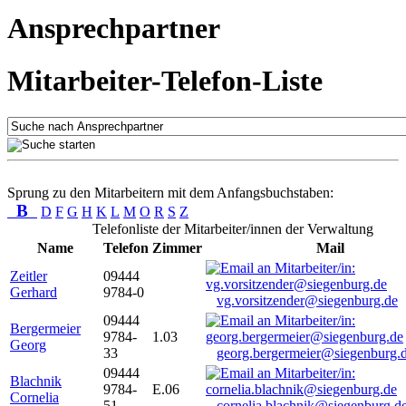
Ansprechpartner
Mitarbeiter-Telefon-Liste
Sprung zu den Mitarbeitern mit dem Anfangsbuchstaben:
B
D
F
G
H
K
L
M
O
R
S
Z
Telefonliste der Mitarbeiter/innen der Verwaltung
Name
Telefon
Zimmer
Mail
Zeitler
09444
Gerhard
9784-0
vg.vorsitzender@siegenburg.de
09444
Bergermeier
9784-
1.03
Georg
33
georg.bergermeier@siegenburg.
09444
Blachnik
9784-
E.06
Cornelia
51
cornelia.blachnik@siegenburg.d