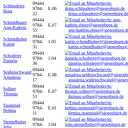
09444
Schlauderer
9784-
E.06
Ilona
22
ilona.schlauderer@siegenburg.d
09444
Schmidbauer
9784-
E.07
Ann-Kathrin
55
ann-kathrin.ebner@siegenburg.d
09444
Schmidhuber
9784-
1.05
Katrin
31
katrin.schmidhuber@siegenburg
09444
Schoderer
9784-
1.04
Daniela
36
daniela.schoderer@siegenburg.d
09444
Seidenschwand
9784-
E.08
Annalena
17
annalena.seidenschwand@siegen
09444
Sollner
9784-
E.07
Thomas
53
thomas.sollner@siegenburg.de
09444
Spannrad
9784-
E.01
Bettina
11
bettina.spannrad@siegenburg.de
09444
Stempfhuber
9784-
1.04
Julia