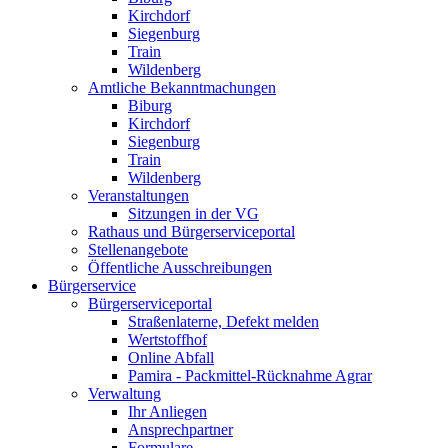
Kirchdorf
Siegenburg
Train
Wildenberg
Amtliche Bekanntmachungen
Biburg
Kirchdorf
Siegenburg
Train
Wildenberg
Veranstaltungen
Sitzungen in der VG
Rathaus und Bürgerserviceportal
Stellenangebote
Öffentliche Ausschreibungen
Bürgerservice
Bürgerserviceportal
Straßenlaterne, Defekt melden
Wertstoffhof
Online Abfall
Pamira - Packmittel-Rücknahme Agrar
Verwaltung
Ihr Anliegen
Ansprechpartner
Formulare