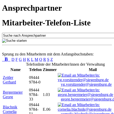
Ansprechpartner
Mitarbeiter-Telefon-Liste
Sprung zu den Mitarbeitern mit dem Anfangsbuchstaben:
B
D
F
G
H
K
L
M
O
R
S
Z
Telefonliste der Mitarbeiter/innen der Verwaltung
Name
Telefon
Zimmer
Mail
Zeitler
09444
Gerhard
9784-0
vg.vorsitzender@siegenburg.de
09444
Bergermeier
9784-
1.03
Georg
33
georg.bergermeier@siegenburg.
09444
Blachnik
9784-
E.06
Cornelia
51
cornelia.blachnik@siegenburg.d