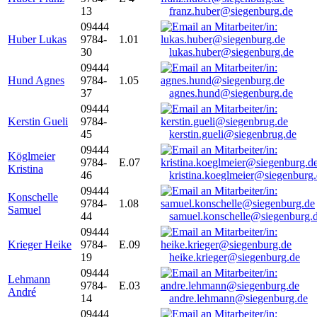
13
franz.huber@siegenburg.de
09444
Huber Lukas
9784-
1.01
30
lukas.huber@siegenburg.de
09444
Hund Agnes
9784-
1.05
37
agnes.hund@siegenburg.de
09444
Kerstin Gueli
9784-
45
kerstin.gueli@siegenbrug.de
09444
Köglmeier
9784-
E.07
Kristina
46
kristina.koeglmeier@siegenburg
09444
Konschelle
9784-
1.08
Samuel
44
samuel.konschelle@siegenburg.
09444
Krieger Heike
9784-
E.09
19
heike.krieger@siegenburg.de
09444
Lehmann
9784-
E.03
André
14
andre.lehmann@siegenburg.de
09444