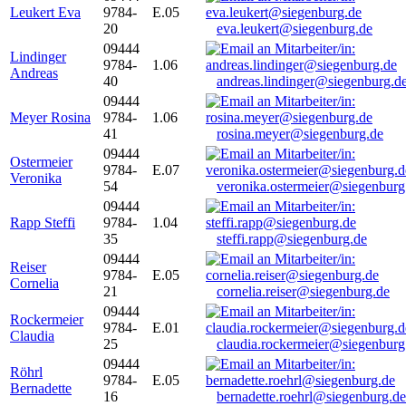
Leukert Eva
9784-
E.05
20
eva.leukert@siegenburg.de
09444
Lindinger
9784-
1.06
Andreas
40
andreas.lindinger@siegenburg.d
09444
Meyer Rosina
9784-
1.06
41
rosina.meyer@siegenburg.de
09444
Ostermeier
9784-
E.07
Veronika
54
veronika.ostermeier@siegenburg
09444
Rapp Steffi
9784-
1.04
35
steffi.rapp@siegenburg.de
09444
Reiser
9784-
E.05
Cornelia
21
cornelia.reiser@siegenburg.de
09444
Rockermeier
9784-
E.01
Claudia
25
claudia.rockermeier@siegenburg
09444
Röhrl
9784-
E.05
Bernadette
16
bernadette.roehrl@siegenburg.de