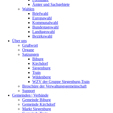
Ämter und Sachgebiete
Wahlen
Briefwahl
Europawahl
Kommunalwahl
Bundestagswahl
Landtagswahl
Bezirkswahl
Über uns
Grußwort
Organe
Satzungen
Biburg
Kirchdorf
Siegenburg
Train
Wildenberg
WZV der Gruppe Siegenburg-Train
Broschüre der Verwaltungsgemeinschaft
Support
Gemeinden | Verbände
Gemeinde Biburg
Gemeinde Kirchdorf
Markt Siegenburg