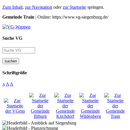
Zum Inhalt
,
zur Navigation
oder
zur Startseite
springen.
Gemeinde Train
| Online: https://www.vg-siegenburg.de/
Suche VG
suchen
Schriftgröße
A
A
A