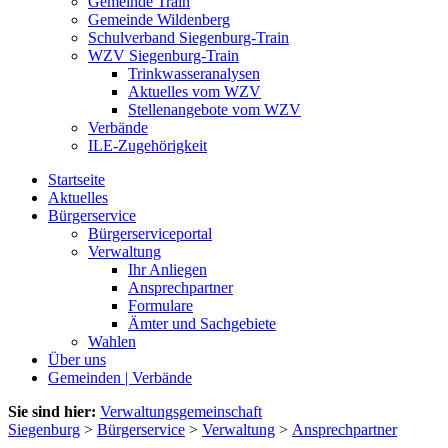
Gemeinde Train
Gemeinde Wildenberg
Schulverband Siegenburg-Train
WZV Siegenburg-Train
Trinkwasseranalysen
Aktuelles vom WZV
Stellenangebote vom WZV
Verbände
ILE-Zugehörigkeit
Startseite
Aktuelles
Bürgerservice
Bürgerserviceportal
Verwaltung
Ihr Anliegen
Ansprechpartner
Formulare
Ämter und Sachgebiete
Wahlen
Über uns
Gemeinden | Verbände
Sie sind hier:
Verwaltungsgemeinschaft
Siegenburg
>
Bürgerservice
>
Verwaltung
>
Ansprechpartner