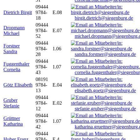
09444
Dietrich Birgit
9784-
E.08
18
birgit.dietrich@siegenburg.de
09444
Dropmann
9784-
E.07
Michael
52
michael.dropmann@siegenburg.
09444
Forstner
9784-
1.06
Sandra
28
sandra.forstner@siegenburg.de
09444
Fuggenthaler
9784-
1.07
Cornelia
43
cornelia.fuggenthaler@siegenbu
08191
Götz Elisabeth
9784-
E.04
13
elisabeth.goetz@siegenburg.de
09444
Gruber
9784-
E.02
Stefanie
12
stefanie.gruber@siegenburg.de
09444
Grüttner
9784-
1.07
Katharina
42
katharina.gruettner@siegenburg.
09444
Huber Franz
9784-
E 4