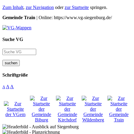
Zum Inhalt
,
zur Navigation
oder
zur Startseite
springen.
Gemeinde Train
| Online: https://www.vg-siegenburg.de/
Suche VG
suchen
Schriftgröße
A
A
A