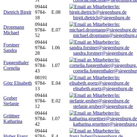
09444
Dietrich Birgit
9784-
E.08
18
birgit.dietrich@siegenburg.de
09444
Dropmann
9784-
E.07
Michael
52
michael.dropmann@siegenburg.
09444
Forstner
9784-
1.06
Sandra
28
sandra.forstner@siegenburg.de
09444
Fuggenthaler
9784-
1.07
Cornelia
43
cornelia.fuggenthaler@siegenbu
08191
Götz Elisabeth
9784-
E.04
13
elisabeth.goetz@siegenburg.de
09444
Gruber
9784-
E.02
Stefanie
12
stefanie.gruber@siegenburg.de
09444
Grüttner
9784-
1.07
Katharina
42
katharina.gruettner@siegenburg.
09444
Huber Franz
9784-
E 4