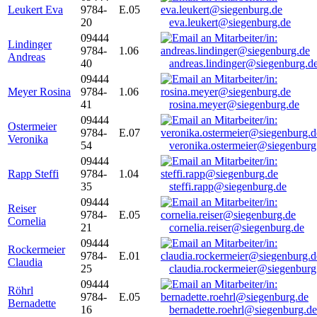
Leukert Eva
9784-
E.05
20
eva.leukert@siegenburg.de
09444
Lindinger
9784-
1.06
Andreas
40
andreas.lindinger@siegenburg.d
09444
Meyer Rosina
9784-
1.06
41
rosina.meyer@siegenburg.de
09444
Ostermeier
9784-
E.07
Veronika
54
veronika.ostermeier@siegenburg
09444
Rapp Steffi
9784-
1.04
35
steffi.rapp@siegenburg.de
09444
Reiser
9784-
E.05
Cornelia
21
cornelia.reiser@siegenburg.de
09444
Rockermeier
9784-
E.01
Claudia
25
claudia.rockermeier@siegenburg
09444
Röhrl
9784-
E.05
Bernadette
16
bernadette.roehrl@siegenburg.de