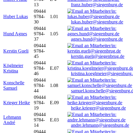
13
franz.huber@siegenburg.de
09444
Huber Lukas
9784-
1.01
30
lukas.huber@siegenburg.de
09444
Hund Agnes
9784-
1.05
37
agnes.hund@siegenburg.de
09444
Kerstin Gueli
9784-
45
kerstin.gueli@siegenbrug.de
09444
Köglmeier
9784-
E.07
Kristina
46
kristina.koeglmeier@siegenburg
09444
Konschelle
9784-
1.08
Samuel
44
samuel.konschelle@siegenburg.
09444
Krieger Heike
9784-
E.09
19
heike.krieger@siegenburg.de
09444
Lehmann
9784-
E.03
André
14
andre.lehmann@siegenburg.de
09444