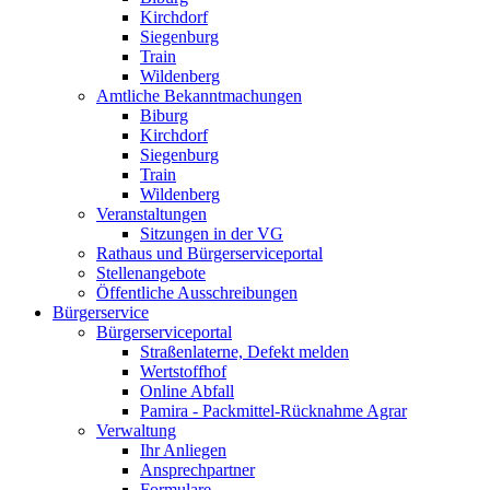
Kirchdorf
Siegenburg
Train
Wildenberg
Amtliche Bekanntmachungen
Biburg
Kirchdorf
Siegenburg
Train
Wildenberg
Veranstaltungen
Sitzungen in der VG
Rathaus und Bürgerserviceportal
Stellenangebote
Öffentliche Ausschreibungen
Bürgerservice
Bürgerserviceportal
Straßenlaterne, Defekt melden
Wertstoffhof
Online Abfall
Pamira - Packmittel-Rücknahme Agrar
Verwaltung
Ihr Anliegen
Ansprechpartner
Formulare