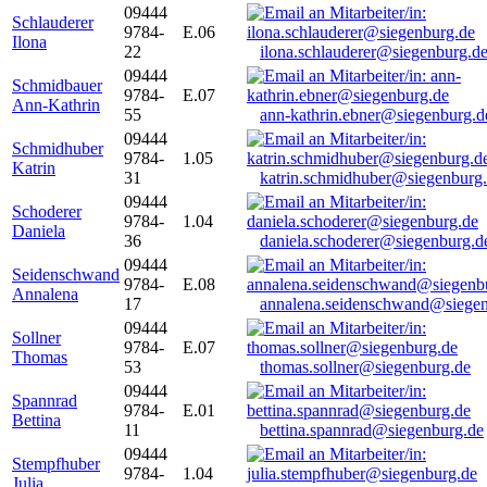
09444
Schlauderer
9784-
E.06
Ilona
22
ilona.schlauderer@siegenburg.d
09444
Schmidbauer
9784-
E.07
Ann-Kathrin
55
ann-kathrin.ebner@siegenburg.d
09444
Schmidhuber
9784-
1.05
Katrin
31
katrin.schmidhuber@siegenburg
09444
Schoderer
9784-
1.04
Daniela
36
daniela.schoderer@siegenburg.d
09444
Seidenschwand
9784-
E.08
Annalena
17
annalena.seidenschwand@siegen
09444
Sollner
9784-
E.07
Thomas
53
thomas.sollner@siegenburg.de
09444
Spannrad
9784-
E.01
Bettina
11
bettina.spannrad@siegenburg.de
09444
Stempfhuber
9784-
1.04
Julia