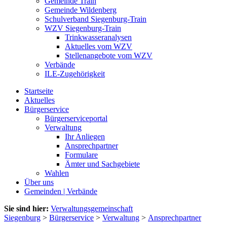
Gemeinde Train
Gemeinde Wildenberg
Schulverband Siegenburg-Train
WZV Siegenburg-Train
Trinkwasseranalysen
Aktuelles vom WZV
Stellenangebote vom WZV
Verbände
ILE-Zugehörigkeit
Startseite
Aktuelles
Bürgerservice
Bürgerserviceportal
Verwaltung
Ihr Anliegen
Ansprechpartner
Formulare
Ämter und Sachgebiete
Wahlen
Über uns
Gemeinden | Verbände
Sie sind hier:
Verwaltungsgemeinschaft
Siegenburg
>
Bürgerservice
>
Verwaltung
>
Ansprechpartner