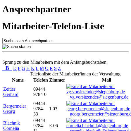
Ansprechpartner
Mitarbeiter-Telefon-Liste
Sprung zu den Mitarbeitern mit dem Anfangsbuchstaben:
B
D
F
G
H
K
L
M
O
R
S
Z
Telefonliste der Mitarbeiter/innen der Verwaltung
Name
Telefon
Zimmer
Mail
Zeitler
09444
Gerhard
9784-0
vg.vorsitzender@siegenburg.de
09444
Bergermeier
9784-
1.03
Georg
33
georg.bergermeier@siegenburg.
09444
Blachnik
9784-
E.06
Cornelia
51
cornelia.blachnik@siegenburg.d