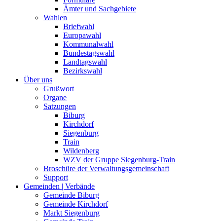
Ämter und Sachgebiete
Wahlen
Briefwahl
Europawahl
Kommunalwahl
Bundestagswahl
Landtagswahl
Bezirkswahl
Über uns
Grußwort
Organe
Satzungen
Biburg
Kirchdorf
Siegenburg
Train
Wildenberg
WZV der Gruppe Siegenburg-Train
Broschüre der Verwaltungsgemeinschaft
Support
Gemeinden | Verbände
Gemeinde Biburg
Gemeinde Kirchdorf
Markt Siegenburg