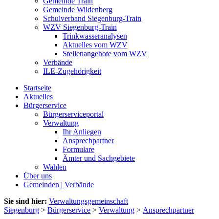
Gemeinde Train
Gemeinde Wildenberg
Schulverband Siegenburg-Train
WZV Siegenburg-Train
Trinkwasseranalysen
Aktuelles vom WZV
Stellenangebote vom WZV
Verbände
ILE-Zugehörigkeit
Startseite
Aktuelles
Bürgerservice
Bürgerserviceportal
Verwaltung
Ihr Anliegen
Ansprechpartner
Formulare
Ämter und Sachgebiete
Wahlen
Über uns
Gemeinden | Verbände
Sie sind hier:
Verwaltungsgemeinschaft
Siegenburg
>
Bürgerservice
>
Verwaltung
>
Ansprechpartner