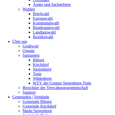
Ämter und Sachgebiete
Wahlen
Briefwahl
Europawahl
Kommunalwahl
Bundestagswahl
Landtagswahl
Bezirkswahl
Über uns
Grußwort
Organe
Satzungen
Biburg
Kirchdorf
Siegenburg
Train
Wildenberg
WZV der Gruppe Siegenburg-Train
Broschüre der Verwaltungsgemeinschaft
Support
Gemeinden | Verbände
Gemeinde Biburg
Gemeinde Kirchdorf
Markt Siegenburg