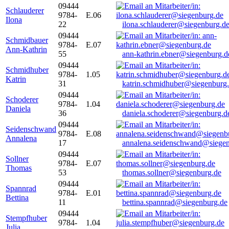
09444
Schlauderer
9784-
E.06
Ilona
22
ilona.schlauderer@siegenburg.d
09444
Schmidbauer
9784-
E.07
Ann-Kathrin
55
ann-kathrin.ebner@siegenburg.d
09444
Schmidhuber
9784-
1.05
Katrin
31
katrin.schmidhuber@siegenburg
09444
Schoderer
9784-
1.04
Daniela
36
daniela.schoderer@siegenburg.d
09444
Seidenschwand
9784-
E.08
Annalena
17
annalena.seidenschwand@siegen
09444
Sollner
9784-
E.07
Thomas
53
thomas.sollner@siegenburg.de
09444
Spannrad
9784-
E.01
Bettina
11
bettina.spannrad@siegenburg.de
09444
Stempfhuber
9784-
1.04
Julia