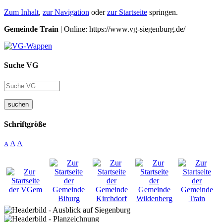
Zum Inhalt
,
zur Navigation
oder
zur Startseite
springen.
Gemeinde Train
| Online: https://www.vg-siegenburg.de/
Suche VG
suchen
Schriftgröße
A
A
A