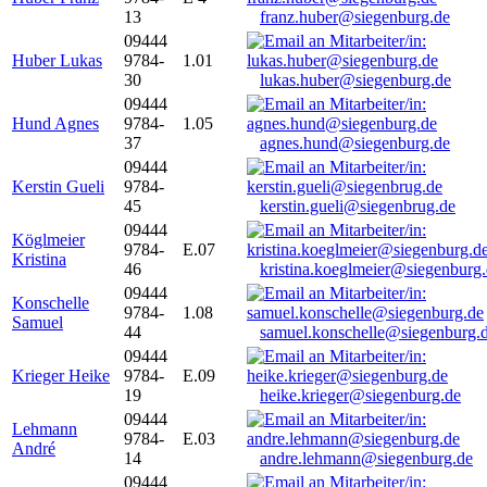
13
franz.huber@siegenburg.de
09444
Huber Lukas
9784-
1.01
30
lukas.huber@siegenburg.de
09444
Hund Agnes
9784-
1.05
37
agnes.hund@siegenburg.de
09444
Kerstin Gueli
9784-
45
kerstin.gueli@siegenbrug.de
09444
Köglmeier
9784-
E.07
Kristina
46
kristina.koeglmeier@siegenburg
09444
Konschelle
9784-
1.08
Samuel
44
samuel.konschelle@siegenburg.
09444
Krieger Heike
9784-
E.09
19
heike.krieger@siegenburg.de
09444
Lehmann
9784-
E.03
André
14
andre.lehmann@siegenburg.de
09444