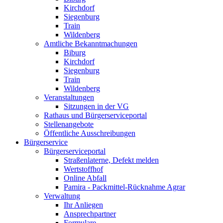
Kirchdorf
Siegenburg
Train
Wildenberg
Amtliche Bekanntmachungen
Biburg
Kirchdorf
Siegenburg
Train
Wildenberg
Veranstaltungen
Sitzungen in der VG
Rathaus und Bürgerserviceportal
Stellenangebote
Öffentliche Ausschreibungen
Bürgerservice
Bürgerserviceportal
Straßenlaterne, Defekt melden
Wertstoffhof
Online Abfall
Pamira - Packmittel-Rücknahme Agrar
Verwaltung
Ihr Anliegen
Ansprechpartner
Formulare