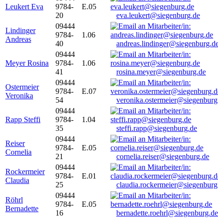
Leukert Eva
9784-
E.05
20
eva.leukert@siegenburg.de
09444
Lindinger
9784-
1.06
Andreas
40
andreas.lindinger@siegenburg.d
09444
Meyer Rosina
9784-
1.06
41
rosina.meyer@siegenburg.de
09444
Ostermeier
9784-
E.07
Veronika
54
veronika.ostermeier@siegenburg
09444
Rapp Steffi
9784-
1.04
35
steffi.rapp@siegenburg.de
09444
Reiser
9784-
E.05
Cornelia
21
cornelia.reiser@siegenburg.de
09444
Rockermeier
9784-
E.01
Claudia
25
claudia.rockermeier@siegenburg
09444
Röhrl
9784-
E.05
Bernadette
16
bernadette.roehrl@siegenburg.de