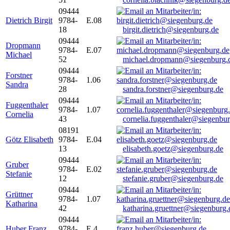
09444
Dietrich Birgit
9784-
E.08
18
birgit.dietrich@siegenburg.de
09444
Dropmann
9784-
E.07
Michael
52
michael.dropmann@siegenburg.
09444
Forstner
9784-
1.06
Sandra
28
sandra.forstner@siegenburg.de
09444
Fuggenthaler
9784-
1.07
Cornelia
43
cornelia.fuggenthaler@siegenbu
08191
Götz Elisabeth
9784-
E.04
13
elisabeth.goetz@siegenburg.de
09444
Gruber
9784-
E.02
Stefanie
12
stefanie.gruber@siegenburg.de
09444
Grüttner
9784-
1.07
Katharina
42
katharina.gruettner@siegenburg.
09444
Huber Franz
9784-
E 4