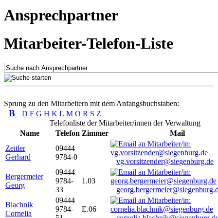
Ansprechpartner
Mitarbeiter-Telefon-Liste
Sprung zu den Mitarbeitern mit dem Anfangsbuchstaben:
B
D
F
G
H
K
L
M
O
R
S
Z
Telefonliste der Mitarbeiter/innen der Verwaltung
Name
Telefon
Zimmer
Mail
Zeitler
09444
Gerhard
9784-0
vg.vorsitzender@siegenburg.de
09444
Bergermeier
9784-
1.03
Georg
33
georg.bergermeier@siegenburg.
09444
Blachnik
9784-
E.06
Cornelia
51
cornelia.blachnik@siegenburg.d