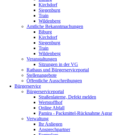
Kirchdorf
Siegenburg
Train
Wildenberg
Amtliche Bekanntmachungen
Biburg
Kirchdorf
Siegenburg
Train
Wildenberg
Veranstaltungen
Sitzungen in der VG
Rathaus und Bürgerserviceportal
Stellenangebote
Öffentliche Ausschreibungen
Bürgerservice
Bürgerserviceportal
Straßenlaterne, Defekt melden
Wertstoffhof
Online Abfall
Pamira - Packmittel-Rücknahme Agrar
Verwaltung
Ihr Anliegen
Ansprechpartner
Formulare