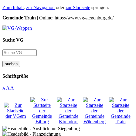
Zum Inhalt
,
zur Navigation
oder
zur Startseite
springen.
Gemeinde Train
| Online: https://www.vg-siegenburg.de/
Suche VG
suchen
Schriftgröße
A
A
A