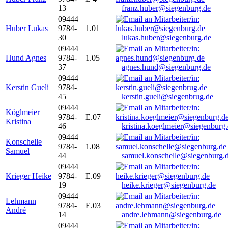
13
franz.huber@siegenburg.de
09444
Huber Lukas
9784-
1.01
30
lukas.huber@siegenburg.de
09444
Hund Agnes
9784-
1.05
37
agnes.hund@siegenburg.de
09444
Kerstin Gueli
9784-
45
kerstin.gueli@siegenbrug.de
09444
Köglmeier
9784-
E.07
Kristina
46
kristina.koeglmeier@siegenburg
09444
Konschelle
9784-
1.08
Samuel
44
samuel.konschelle@siegenburg.
09444
Krieger Heike
9784-
E.09
19
heike.krieger@siegenburg.de
09444
Lehmann
9784-
E.03
André
14
andre.lehmann@siegenburg.de
09444