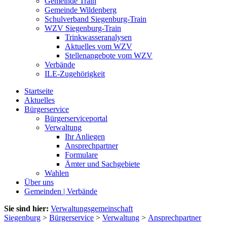
Gemeinde Train
Gemeinde Wildenberg
Schulverband Siegenburg-Train
WZV Siegenburg-Train
Trinkwasseranalysen
Aktuelles vom WZV
Stellenangebote vom WZV
Verbände
ILE-Zugehörigkeit
Startseite
Aktuelles
Bürgerservice
Bürgerserviceportal
Verwaltung
Ihr Anliegen
Ansprechpartner
Formulare
Ämter und Sachgebiete
Wahlen
Über uns
Gemeinden | Verbände
Sie sind hier:
Verwaltungsgemeinschaft
Siegenburg
>
Bürgerservice
>
Verwaltung
>
Ansprechpartner