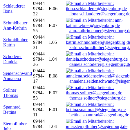
09444
Schlauderer
9784-
E.06
Ilona
22
ilona.schlauderer@siegenburg.d
09444
Schmidbauer
9784-
E.07
Ann-Kathrin
55
ann-kathrin.ebner@siegenburg.d
09444
Schmidhuber
9784-
1.05
Katrin
31
katrin.schmidhuber@siegenburg
09444
Schoderer
9784-
1.04
Daniela
36
daniela.schoderer@siegenburg.d
09444
Seidenschwand
9784-
E.08
Annalena
17
annalena.seidenschwand@siegen
09444
Sollner
9784-
E.07
Thomas
53
thomas.sollner@siegenburg.de
09444
Spannrad
9784-
E.01
Bettina
11
bettina.spannrad@siegenburg.de
09444
Stempfhuber
9784-
1.04
Julia