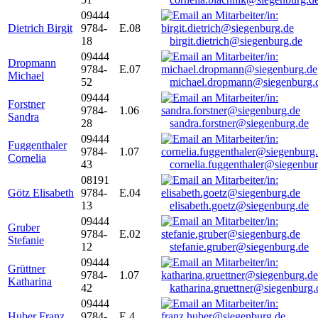
09444
Dietrich Birgit
9784-
E.08
18
birgit.dietrich@siegenburg.de
09444
Dropmann
9784-
E.07
Michael
52
michael.dropmann@siegenburg.
09444
Forstner
9784-
1.06
Sandra
28
sandra.forstner@siegenburg.de
09444
Fuggenthaler
9784-
1.07
Cornelia
43
cornelia.fuggenthaler@siegenbu
08191
Götz Elisabeth
9784-
E.04
13
elisabeth.goetz@siegenburg.de
09444
Gruber
9784-
E.02
Stefanie
12
stefanie.gruber@siegenburg.de
09444
Grüttner
9784-
1.07
Katharina
42
katharina.gruettner@siegenburg.
09444
Huber Franz
9784-
E 4