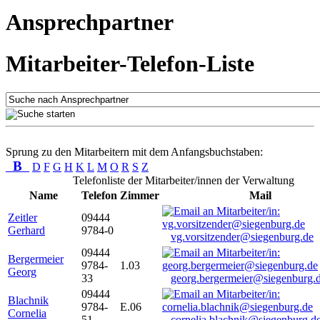
Ansprechpartner
Mitarbeiter-Telefon-Liste
Sprung zu den Mitarbeitern mit dem Anfangsbuchstaben:
B
D
F
G
H
K
L
M
O
R
S
Z
Telefonliste der Mitarbeiter/innen der Verwaltung
Name
Telefon
Zimmer
Mail
Zeitler
09444
Gerhard
9784-0
vg.vorsitzender@siegenburg.de
09444
Bergermeier
9784-
1.03
Georg
33
georg.bergermeier@siegenburg.
09444
Blachnik
9784-
E.06
Cornelia
51
cornelia.blachnik@siegenburg.d