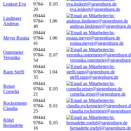
Leukert Eva
9784-
E.05
20
eva.leukert@siegenburg.de
09444
Lindinger
9784-
1.06
Andreas
40
andreas.lindinger@siegenburg.d
09444
Meyer Rosina
9784-
1.06
41
rosina.meyer@siegenburg.de
09444
Ostermeier
9784-
E.07
Veronika
54
veronika.ostermeier@siegenburg
09444
Rapp Steffi
9784-
1.04
35
steffi.rapp@siegenburg.de
09444
Reiser
9784-
E.05
Cornelia
21
cornelia.reiser@siegenburg.de
09444
Rockermeier
9784-
E.01
Claudia
25
claudia.rockermeier@siegenburg
09444
Röhrl
9784-
E.05
Bernadette
16
bernadette.roehrl@siegenburg.de