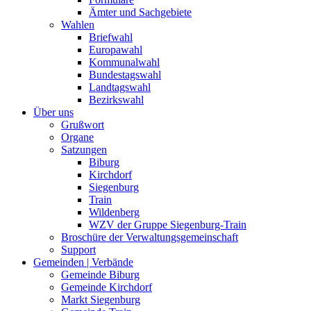
Ämter und Sachgebiete
Wahlen
Briefwahl
Europawahl
Kommunalwahl
Bundestagswahl
Landtagswahl
Bezirkswahl
Über uns
Grußwort
Organe
Satzungen
Biburg
Kirchdorf
Siegenburg
Train
Wildenberg
WZV der Gruppe Siegenburg-Train
Broschüre der Verwaltungsgemeinschaft
Support
Gemeinden | Verbände
Gemeinde Biburg
Gemeinde Kirchdorf
Markt Siegenburg