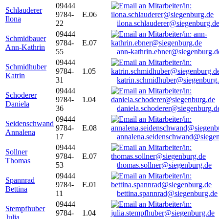
09444
Schlauderer
9784-
E.06
Ilona
22
ilona.schlauderer@siegenburg.d
09444
Schmidbauer
9784-
E.07
Ann-Kathrin
55
ann-kathrin.ebner@siegenburg.d
09444
Schmidhuber
9784-
1.05
Katrin
31
katrin.schmidhuber@siegenburg
09444
Schoderer
9784-
1.04
Daniela
36
daniela.schoderer@siegenburg.d
09444
Seidenschwand
9784-
E.08
Annalena
17
annalena.seidenschwand@siegen
09444
Sollner
9784-
E.07
Thomas
53
thomas.sollner@siegenburg.de
09444
Spannrad
9784-
E.01
Bettina
11
bettina.spannrad@siegenburg.de
09444
Stempfhuber
9784-
1.04
Julia