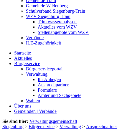
Gemeinde Train
Gemeinde Wildenberg
Schulverband Siegenburg-Train
WZV Siegenburg-Train
Trinkwasseranalysen
Aktuelles vom WZV
Stellenangebote vom WZV
Verbände
ILE-Zugehörigkeit
Startseite
Aktuelles
Bürgerservice
Bürgerserviceportal
Verwaltung
Ihr Anliegen
Ansprechpartner
Formulare
Ämter und Sachgebiete
Wahlen
Über uns
Gemeinden | Verbände
Sie sind hier:
Verwaltungsgemeinschaft
Siegenburg
>
Bürgerservice
>
Verwaltung
>
Ansprechpartner