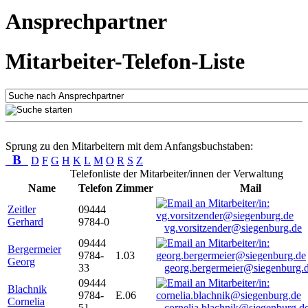
Ansprechpartner
Mitarbeiter-Telefon-Liste
Sprung zu den Mitarbeitern mit dem Anfangsbuchstaben:
B
D
F
G
H
K
L
M
O
R
S
Z
Telefonliste der Mitarbeiter/innen der Verwaltung
Name
Telefon
Zimmer
Mail
Zeitler
09444
Gerhard
9784-0
vg.vorsitzender@siegenburg.de
09444
Bergermeier
9784-
1.03
Georg
33
georg.bergermeier@siegenburg.
09444
Blachnik
9784-
E.06
Cornelia
51
cornelia.blachnik@siegenburg.d