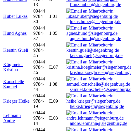
13
franz.huber@siegenburg.de
09444
Huber Lukas
9784-
1.01
30
lukas.huber@siegenburg.de
09444
Hund Agnes
9784-
1.05
37
agnes.hund@siegenburg.de
09444
Kerstin Gueli
9784-
45
kerstin.gueli@siegenbrug.de
09444
Köglmeier
9784-
E.07
Kristina
46
kristina.koeglmeier@siegenburg
09444
Konschelle
9784-
1.08
Samuel
44
samuel.konschelle@siegenburg.
09444
Krieger Heike
9784-
E.09
19
heike.krieger@siegenburg.de
09444
Lehmann
9784-
E.03
André
14
andre.lehmann@siegenburg.de
09444