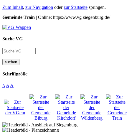
Zum Inhalt
,
zur Navigation
oder
zur Startseite
springen.
Gemeinde Train
| Online: https://www.vg-siegenburg.de/
Suche VG
suchen
Schriftgröße
A
A
A