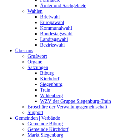
Ämter und Sachgebiete
Wahlen
Briefwahl
Europawahl
Kommunalwahl
Bundestagswahl
Landtagswahl
Bezirkswahl
Über uns
Grußwort
Organe
Satzungen
Biburg
Kirchdorf
Siegenburg
Train
Wildenberg
WZV der Gruppe Siegenburg-Train
Broschüre der Verwaltungsgemeinschaft
Support
Gemeinden | Verbände
Gemeinde Biburg
Gemeinde Kirchdorf
Markt Siegenburg