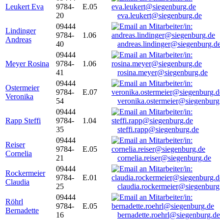
Leukert Eva
9784-
E.05
20
eva.leukert@siegenburg.de
09444
Lindinger
9784-
1.06
Andreas
40
andreas.lindinger@siegenburg.d
09444
Meyer Rosina
9784-
1.06
41
rosina.meyer@siegenburg.de
09444
Ostermeier
9784-
E.07
Veronika
54
veronika.ostermeier@siegenburg
09444
Rapp Steffi
9784-
1.04
35
steffi.rapp@siegenburg.de
09444
Reiser
9784-
E.05
Cornelia
21
cornelia.reiser@siegenburg.de
09444
Rockermeier
9784-
E.01
Claudia
25
claudia.rockermeier@siegenburg
09444
Röhrl
9784-
E.05
Bernadette
16
bernadette.roehrl@siegenburg.de