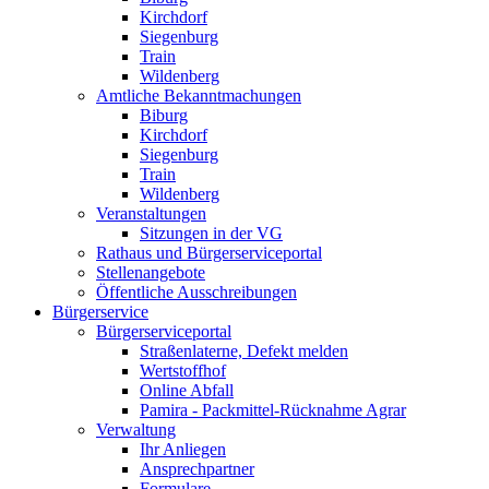
Kirchdorf
Siegenburg
Train
Wildenberg
Amtliche Bekanntmachungen
Biburg
Kirchdorf
Siegenburg
Train
Wildenberg
Veranstaltungen
Sitzungen in der VG
Rathaus und Bürgerserviceportal
Stellenangebote
Öffentliche Ausschreibungen
Bürgerservice
Bürgerserviceportal
Straßenlaterne, Defekt melden
Wertstoffhof
Online Abfall
Pamira - Packmittel-Rücknahme Agrar
Verwaltung
Ihr Anliegen
Ansprechpartner
Formulare