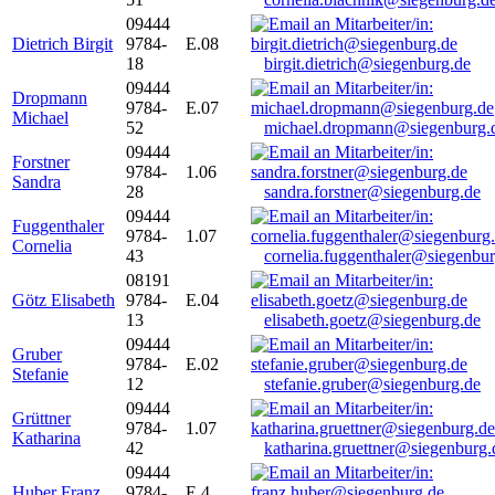
09444
Dietrich Birgit
9784-
E.08
18
birgit.dietrich@siegenburg.de
09444
Dropmann
9784-
E.07
Michael
52
michael.dropmann@siegenburg.
09444
Forstner
9784-
1.06
Sandra
28
sandra.forstner@siegenburg.de
09444
Fuggenthaler
9784-
1.07
Cornelia
43
cornelia.fuggenthaler@siegenbu
08191
Götz Elisabeth
9784-
E.04
13
elisabeth.goetz@siegenburg.de
09444
Gruber
9784-
E.02
Stefanie
12
stefanie.gruber@siegenburg.de
09444
Grüttner
9784-
1.07
Katharina
42
katharina.gruettner@siegenburg.
09444
Huber Franz
9784-
E 4