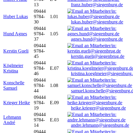
13
franz.huber@siegenburg.de
09444
Huber Lukas
9784-
1.01
30
lukas.huber@siegenburg.de
09444
Hund Agnes
9784-
1.05
37
agnes.hund@siegenburg.de
09444
Kerstin Gueli
9784-
45
kerstin.gueli@siegenbrug.de
09444
Köglmeier
9784-
E.07
Kristina
46
kristina.koeglmeier@siegenburg
09444
Konschelle
9784-
1.08
Samuel
44
samuel.konschelle@siegenburg.
09444
Krieger Heike
9784-
E.09
19
heike.krieger@siegenburg.de
09444
Lehmann
9784-
E.03
André
14
andre.lehmann@siegenburg.de
09444