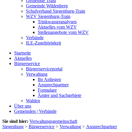
Gemeinde Train
Gemeinde Wildenberg
Schulverband Siegenburg-Train
WZV Siegenburg-Train
Trinkwasseranalysen
Aktuelles vom WZV
Stellenangebote vom WZV
Verbände
ILE-Zugehörigkeit
Startseite
Aktuelles
Bürgerservice
Bürgerserviceportal
Verwaltung
Ihr Anliegen
Ansprechpartner
Formulare
Ämter und Sachgebiete
Wahlen
Über uns
Gemeinden | Verbände
Sie sind hier:
Verwaltungsgemeinschaft
Siegenburg
>
Bürgerservice
>
Verwaltung
>
Ansprechpartner