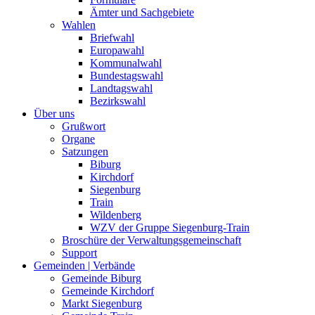
Ämter und Sachgebiete
Wahlen
Briefwahl
Europawahl
Kommunalwahl
Bundestagswahl
Landtagswahl
Bezirkswahl
Über uns
Grußwort
Organe
Satzungen
Biburg
Kirchdorf
Siegenburg
Train
Wildenberg
WZV der Gruppe Siegenburg-Train
Broschüre der Verwaltungsgemeinschaft
Support
Gemeinden | Verbände
Gemeinde Biburg
Gemeinde Kirchdorf
Markt Siegenburg