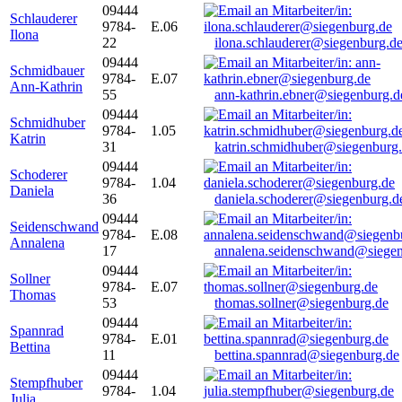
09444
Schlauderer
9784-
E.06
Ilona
22
ilona.schlauderer@siegenburg.d
09444
Schmidbauer
9784-
E.07
Ann-Kathrin
55
ann-kathrin.ebner@siegenburg.d
09444
Schmidhuber
9784-
1.05
Katrin
31
katrin.schmidhuber@siegenburg
09444
Schoderer
9784-
1.04
Daniela
36
daniela.schoderer@siegenburg.d
09444
Seidenschwand
9784-
E.08
Annalena
17
annalena.seidenschwand@siegen
09444
Sollner
9784-
E.07
Thomas
53
thomas.sollner@siegenburg.de
09444
Spannrad
9784-
E.01
Bettina
11
bettina.spannrad@siegenburg.de
09444
Stempfhuber
9784-
1.04
Julia