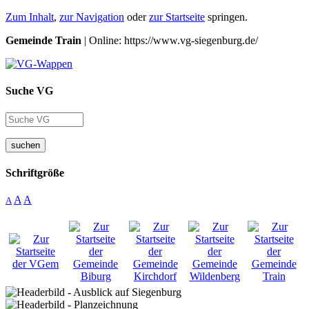
Zum Inhalt
,
zur Navigation
oder
zur Startseite
springen.
Gemeinde Train
| Online: https://www.vg-siegenburg.de/
Suche VG
suchen
Schriftgröße
A
A
A