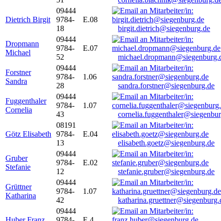
09444
Dietrich Birgit
9784-
E.08
18
birgit.dietrich@siegenburg.de
09444
Dropmann
9784-
E.07
Michael
52
michael.dropmann@siegenburg.
09444
Forstner
9784-
1.06
Sandra
28
sandra.forstner@siegenburg.de
09444
Fuggenthaler
9784-
1.07
Cornelia
43
cornelia.fuggenthaler@siegenbu
08191
Götz Elisabeth
9784-
E.04
13
elisabeth.goetz@siegenburg.de
09444
Gruber
9784-
E.02
Stefanie
12
stefanie.gruber@siegenburg.de
09444
Grüttner
9784-
1.07
Katharina
42
katharina.gruettner@siegenburg.
09444
Huber Franz
9784-
E 4