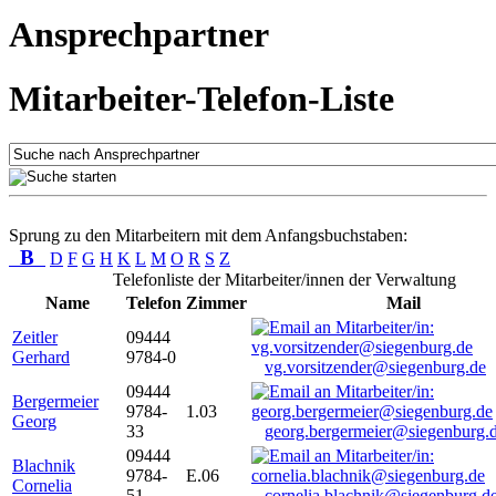
Ansprechpartner
Mitarbeiter-Telefon-Liste
Sprung zu den Mitarbeitern mit dem Anfangsbuchstaben:
B
D
F
G
H
K
L
M
O
R
S
Z
Telefonliste der Mitarbeiter/innen der Verwaltung
Name
Telefon
Zimmer
Mail
Zeitler
09444
Gerhard
9784-0
vg.vorsitzender@siegenburg.de
09444
Bergermeier
9784-
1.03
Georg
33
georg.bergermeier@siegenburg.
09444
Blachnik
9784-
E.06
Cornelia
51
cornelia.blachnik@siegenburg.d