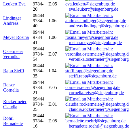
Leukert Eva
9784-
E.05
20
eva.leukert@siegenburg.de
09444
Lindinger
9784-
1.06
Andreas
40
andreas.lindinger@siegenburg.d
09444
Meyer Rosina
9784-
1.06
41
rosina.meyer@siegenburg.de
09444
Ostermeier
9784-
E.07
Veronika
54
veronika.ostermeier@siegenburg
09444
Rapp Steffi
9784-
1.04
35
steffi.rapp@siegenburg.de
09444
Reiser
9784-
E.05
Cornelia
21
cornelia.reiser@siegenburg.de
09444
Rockermeier
9784-
E.01
Claudia
25
claudia.rockermeier@siegenburg
09444
Röhrl
9784-
E.05
Bernadette
16
bernadette.roehrl@siegenburg.de