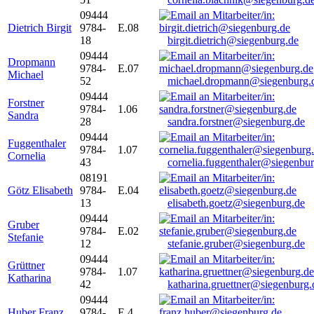
09444
Dietrich Birgit
9784-
E.08
18
birgit.dietrich@siegenburg.de
09444
Dropmann
9784-
E.07
Michael
52
michael.dropmann@siegenburg.
09444
Forstner
9784-
1.06
Sandra
28
sandra.forstner@siegenburg.de
09444
Fuggenthaler
9784-
1.07
Cornelia
43
cornelia.fuggenthaler@siegenbu
08191
Götz Elisabeth
9784-
E.04
13
elisabeth.goetz@siegenburg.de
09444
Gruber
9784-
E.02
Stefanie
12
stefanie.gruber@siegenburg.de
09444
Grüttner
9784-
1.07
Katharina
42
katharina.gruettner@siegenburg.
09444
Huber Franz
9784-
E 4