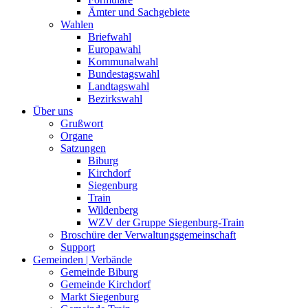
Ämter und Sachgebiete
Wahlen
Briefwahl
Europawahl
Kommunalwahl
Bundestagswahl
Landtagswahl
Bezirkswahl
Über uns
Grußwort
Organe
Satzungen
Biburg
Kirchdorf
Siegenburg
Train
Wildenberg
WZV der Gruppe Siegenburg-Train
Broschüre der Verwaltungsgemeinschaft
Support
Gemeinden | Verbände
Gemeinde Biburg
Gemeinde Kirchdorf
Markt Siegenburg