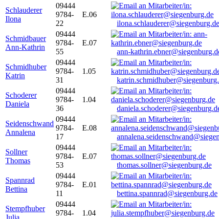
09444
Schlauderer
9784-
E.06
Ilona
22
ilona.schlauderer@siegenburg.d
09444
Schmidbauer
9784-
E.07
Ann-Kathrin
55
ann-kathrin.ebner@siegenburg.d
09444
Schmidhuber
9784-
1.05
Katrin
31
katrin.schmidhuber@siegenburg
09444
Schoderer
9784-
1.04
Daniela
36
daniela.schoderer@siegenburg.d
09444
Seidenschwand
9784-
E.08
Annalena
17
annalena.seidenschwand@siegen
09444
Sollner
9784-
E.07
Thomas
53
thomas.sollner@siegenburg.de
09444
Spannrad
9784-
E.01
Bettina
11
bettina.spannrad@siegenburg.de
09444
Stempfhuber
9784-
1.04
Julia