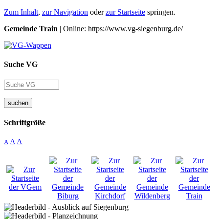
Zum Inhalt
,
zur Navigation
oder
zur Startseite
springen.
Gemeinde Train
| Online: https://www.vg-siegenburg.de/
Suche VG
suchen
Schriftgröße
A
A
A