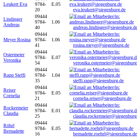
Leukert Eva
9784-
E.05
20
eva.leukert@siegenburg.de
09444
Lindinger
9784-
1.06
Andreas
40
andreas.lindinger@siegenburg.d
09444
Meyer Rosina
9784-
1.06
41
rosina.meyer@siegenburg.de
09444
Ostermeier
9784-
E.07
Veronika
54
veronika.ostermeier@siegenburg
09444
Rapp Steffi
9784-
1.04
35
steffi.rapp@siegenburg.de
09444
Reiser
9784-
E.05
Cornelia
21
cornelia.reiser@siegenburg.de
09444
Rockermeier
9784-
E.01
Claudia
25
claudia.rockermeier@siegenburg
09444
Röhrl
9784-
E.05
Bernadette
16
bernadette.roehrl@siegenburg.de