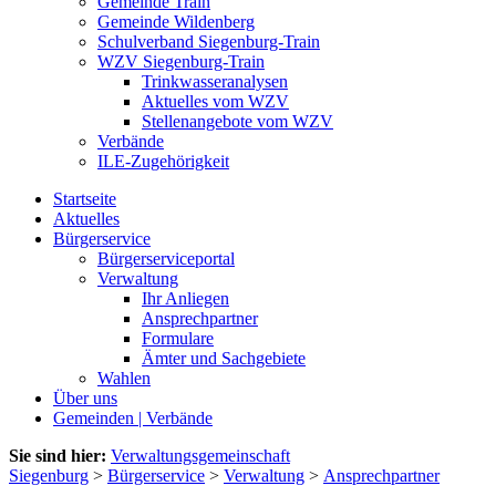
Gemeinde Train
Gemeinde Wildenberg
Schulverband Siegenburg-Train
WZV Siegenburg-Train
Trinkwasseranalysen
Aktuelles vom WZV
Stellenangebote vom WZV
Verbände
ILE-Zugehörigkeit
Startseite
Aktuelles
Bürgerservice
Bürgerserviceportal
Verwaltung
Ihr Anliegen
Ansprechpartner
Formulare
Ämter und Sachgebiete
Wahlen
Über uns
Gemeinden | Verbände
Sie sind hier:
Verwaltungsgemeinschaft
Siegenburg
>
Bürgerservice
>
Verwaltung
>
Ansprechpartner