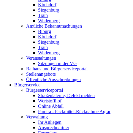
Kirchdorf
Siegenburg
Train
Wildenberg
Amtliche Bekanntmachungen
Biburg
Kirchdorf
Siegenburg
Train
Wildenberg
Veranstaltungen
Sitzungen in der VG
Rathaus und Bürgerserviceportal
Stellenangebote
Öffentliche Ausschreibungen
Bürgerservice
Bürgerserviceportal
Straßenlaterne, Defekt melden
Wertstoffhof
Online Abfall
Pamira - Packmittel-Rücknahme Agrar
Verwaltung
Ihr Anliegen
Ansprechpartner
Formulare