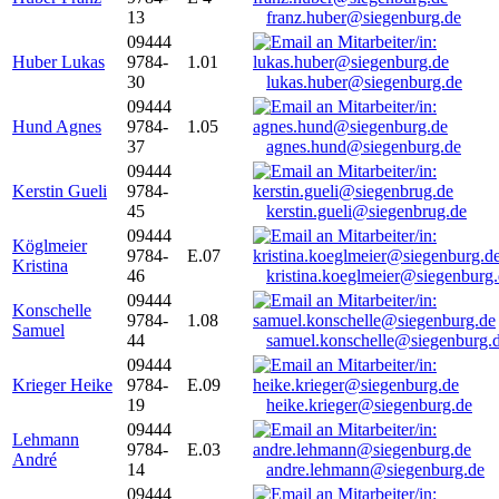
13
franz.huber@siegenburg.de
09444
Huber Lukas
9784-
1.01
30
lukas.huber@siegenburg.de
09444
Hund Agnes
9784-
1.05
37
agnes.hund@siegenburg.de
09444
Kerstin Gueli
9784-
45
kerstin.gueli@siegenbrug.de
09444
Köglmeier
9784-
E.07
Kristina
46
kristina.koeglmeier@siegenburg
09444
Konschelle
9784-
1.08
Samuel
44
samuel.konschelle@siegenburg.
09444
Krieger Heike
9784-
E.09
19
heike.krieger@siegenburg.de
09444
Lehmann
9784-
E.03
André
14
andre.lehmann@siegenburg.de
09444