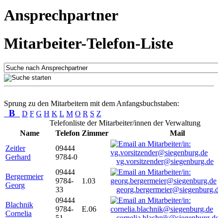
Ansprechpartner
Mitarbeiter-Telefon-Liste
Sprung zu den Mitarbeitern mit dem Anfangsbuchstaben:
B
D
F
G
H
K
L
M
O
R
S
Z
Telefonliste der Mitarbeiter/innen der Verwaltung
Name
Telefon
Zimmer
Mail
Zeitler
09444
Gerhard
9784-0
vg.vorsitzender@siegenburg.de
09444
Bergermeier
9784-
1.03
Georg
33
georg.bergermeier@siegenburg.
09444
Blachnik
9784-
E.06
Cornelia
51
cornelia.blachnik@siegenburg.d